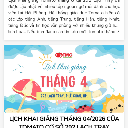
Lịch khai giảng Tomato tháng 8 tại 292 Lạch Tray đã
được cập nhật với nhiều lớp ngoại ngữ mới dành cho học
viên tại Hải Phòng. Hệ thống giáo dục Tomato hiện có
các lớp tiếng Anh, tiếng Trung, tiếng Hàn, tiếng Nhật,
tiếng Đức và tin học văn phòng với nhiều khung giờ học
linh hoạt. Nếu bạn đang cần tìm lớp mới Tomato tháng 7
để học từ nền tảng, luyện thi chứng chỉ hoặc cải thiện
ngoại ngữ phục vụ học tập, công việc, du học và xuất
khẩu lao động, lịch khai giảng dưới đây sẽ giúp bạn chọn
lớp phù hợp.
LỊCH KHAI GIẢNG THÁNG 04/2026 CỦA
TOMATO CƠ SỞ 292 LẠCH TRAY