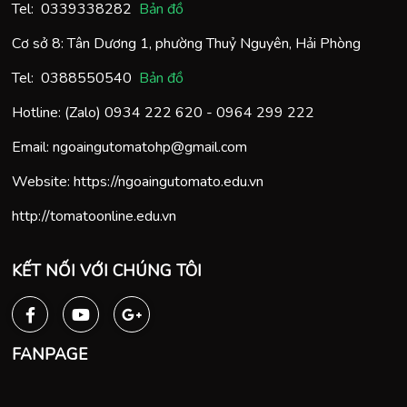
Tel:
0
339338282
Bản đồ
Cơ sở 8: Tân Dương 1, phường Thuỷ Nguyên, Hải Phòng
Tel:
0388550540
Bản đồ
Hotline: (Zalo)
0934 222 620
-
0964 299 222
Email:
ngoaingutomatohp@gmail.com
Website:
https://ngoaingutomato.edu.vn
http://tomatoonline.edu.vn
KẾT NỐI VỚI CHÚNG TÔI
FANPAGE