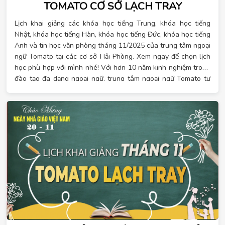
TOMATO CƠ SỞ LẠCH TRAY
Lịch khai giảng các khóa học tiếng Trung, khóa học tiếng
Nhật, khóa học tiếng Hàn, khóa học tiếng Đức, khóa học tiếng
Anh và tin học văn phòng tháng 11/2025 của trung tâm ngoại
ngữ Tomato tại các cơ sở Hải Phòng. Xem ngay để chọn lịch
học phù hợp với mình nhé! Với hơn 10 năm kinh nghiệm trong
đào tạo đa dạng ngoại ngữ, trung tâm ngoại ngữ Tomato tự
hào là đơn vị đào tạo đa dạng ngoại ngữ hàng đầu đáp ứng
đầy đủ nhu cầu của học viên. Tại Tomato có các khóa học
ngoại ngữ với các ngôn ngữ hot hiện nay và tin học văn
phòng cho mọi trình độ, lịch học linh hoạt. Đặc biệt, khi đăng
ký học vào tháng 11 này, bạn sẽ nhận được hàng loạt ưu đãi.
Khi đăng ký sớm, đăng ký theo nhóm hay đăng ký nhiều khóa
học liên tiếp, bạn sẽ nhận được nhiều quà tặng may mắn. Xem
lịch học chi tiết ngay!