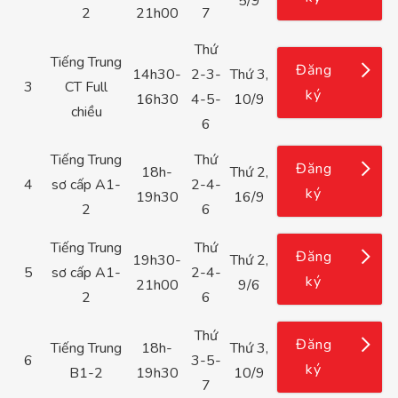
5/9
2
21h00
7
Thứ
Tiếng Trung
Đăng
14h30-
2-3-
Thứ 3,
3
CT Full
ký
16h30
4-5-
10/9
chiều
6
Tiếng Trung
Thứ
Đăng
18h-
Thứ 2,
4
sơ cấp A1-
2-4-
ký
19h30
16/9
2
6
Tiếng Trung
Thứ
Đăng
19h30-
Thứ 2,
5
sơ cấp A1-
2-4-
ký
21h00
9/6
2
6
Thứ
Đăng
Tiếng Trung
18h-
Thứ 3,
6
3-5-
ký
B1-2
19h30
10/9
7