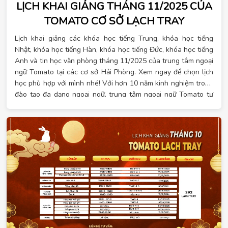
LỊCH KHAI GIẢNG THÁNG 11/2025 CỦA
TOMATO CƠ SỞ LẠCH TRAY
Lịch khai giảng các khóa học tiếng Trung, khóa học tiếng
Nhật, khóa học tiếng Hàn, khóa học tiếng Đức, khóa học tiếng
Anh và tin học văn phòng tháng 11/2025 của trung tâm ngoại
ngữ Tomato tại các cơ sở Hải Phòng. Xem ngay để chọn lịch
học phù hợp với mình nhé! Với hơn 10 năm kinh nghiệm trong
đào tạo đa dạng ngoại ngữ, trung tâm ngoại ngữ Tomato tự
hào là đơn vị đào tạo đa dạng ngoại ngữ hàng đầu đáp ứng
đầy đủ nhu cầu của học viên. Tại Tomato có các khóa học
ngoại ngữ với các ngôn ngữ hot hiện nay và tin học văn
phòng cho mọi trình độ, lịch học linh hoạt. Đặc biệt, khi đăng
ký học vào tháng 11 này, bạn sẽ nhận được hàng loạt ưu đãi.
Khi đăng ký sớm, đăng ký theo nhóm hay đăng ký nhiều khóa
học liên tiếp, bạn sẽ nhận được nhiều quà tặng may mắn. Xem
lịch học chi tiết ngay!