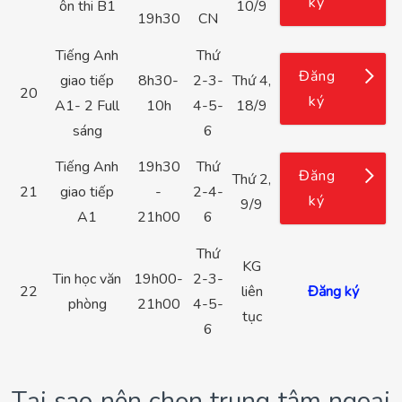
ký
ôn thi B1
10/9
19h30
CN
Tiếng Anh
Thứ
Đăng
giao tiếp
8h30-
2-3-
Thứ 4,
20
ký
A1- 2 Full
10h
4-5-
18/9
sáng
6
Tiếng Anh
19h30
Thứ
Đăng
Thứ 2,
21
giao tiếp
-
2-4-
ký
9/9
A1
21h00
6
Thứ
KG
Tin học văn
19h00-
2-3-
22
liên
Đăng ký
phòng
21h00
4-5-
tục
6
Tại sao nên chọn trung tâm ngoại