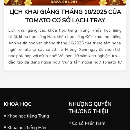
LỊCH KHAI GIẢNG THÁNG 10/2025 CỦA
TOMATO CƠ SỞ LẠCH TRAY
Lịch khai giảng các khóa học tiếng Trung, khóa học tiếng
Nhật, khóa học tiếng Hàn, khóa học tiếng Đức, khóa học tiếng
Anh và tin học văn phòng tháng 10/2025 của trung tâm ngoại
ngữ Tomato tại các cơ sở Hải Phòng. Xem ngay để chọn lịch
học phù hợp với mình nhé! Với hơn 10 năm kinh nghiệm trong
đào tạo đa dạng ngoại ngữ, trung tâm ngoại ngữ Tomato tự
hào là đơn vị đào tạo đa dạng ngoại ngữ hàng đầu đáp ứng
đầy đủ nhu cầu của học viên. Tại Tomato có các khóa học
ngoại ngữ với các ngôn ngữ hot hiện nay và tin học văn
phòng cho mọi trình độ, lịch học linh hoạt. Đặc biệt, khi đăng
ký học vào tháng 10 này, bạn sẽ nhận được hàng loạt ưu đãi.
Khi đăng ký sớm, đăng ký theo nhóm hay đăng ký nhiều khóa
KHOÁ HỌC
NHƯỢNG QUYỀN
học liên tiếp, bạn sẽ nhận được nhiều quà tặng may mắn. Xem
THƯƠNG THIỆU
lịch học chi tiết ngay!
Khóa học tiếng Trung
Cơ sở Miền Nam
Khóa học tiếng Hàn