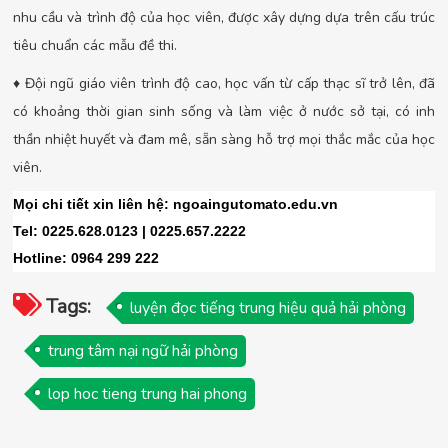
nhu cầu và trình độ của học viên, được xây dựng dựa trên cấu trúc
tiêu chuẩn các mẫu đề thi.
♦ Đội ngũ giáo viên trình độ cao, học vấn từ cấp thạc sĩ trở lên, đã
có khoảng thời gian sinh sống và làm việc ở nước sở tại, có inh
thần nhiệt huyết và đam mê, sẵn sàng hỗ trợ mọi thắc mắc của học
viên.
Mọi chi tiết xin liên hệ: ngoaingutomato.edu.vn
Tel: 0225.628.0123 | 0225.657.2222
Hotline: 0964 299 222
Tags:
luyện đọc tiếng trung hiệu quả hải phòng
trung tâm nại ngữ hải phòng
lop hoc tieng trung hai phong