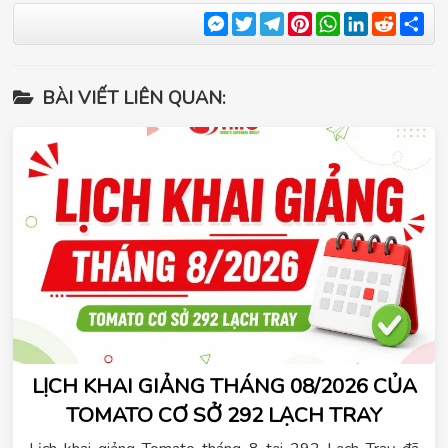
Messenger
Twitter
Telegram
Pinterest
WhatsApp
LinkedIn
Reddit
Sha
BÀI VIẾT LIÊN QUAN:
LỊCH KHAI GIẢNG THÁNG 08/2026 CỦA
TOMATO CƠ SỞ 292 LẠCH TRAY