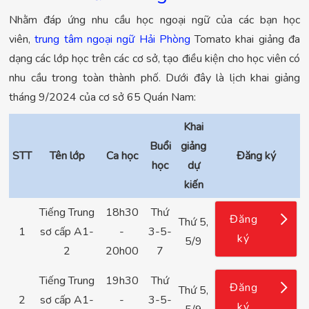
Nhằm đáp ứng nhu cầu học ngoại ngữ của các bạn học
viên,
trung tâm ngoại ngữ Hải Phòng
Tomato khai giảng đa
dạng các lớp học trên các cơ sở, tạo điều kiện cho học viên có
nhu cầu trong toàn thành phố. Dưới đây là lịch khai giảng
tháng 9/2024 của cơ sở 65 Quán Nam:
Khai
Buổi
giảng
STT
Tên lớp
Ca học
Đăng ký
học
dự
kiến
Tiếng Trung
18h30
Thứ
Đăng
Thứ 5,
1
sơ cấp A1-
-
3-5-
ký
5/9
2
20h00
7
Tiếng Trung
19h30
Thứ
Đăng
Thứ 5,
2
sơ cấp A1-
-
3-5-
ký