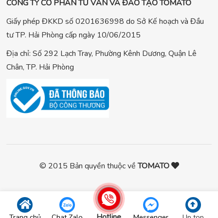
CÔNG TY CỔ PHẦN TƯ VẤN VÀ ĐÀO TẠO TOMATO
Giấy phép ĐKKD số 0201636998 do Sở Kế hoạch và Đầu
tư TP. Hải Phòng cấp ngày 10/06/2015
Địa chỉ: Số 292 Lạch Tray, Phường Kênh Dương, Quận Lê
Chân, TP. Hải Phòng
© 2015 Bản quyền thuộc về
TOMATO
Hotline
Trang chủ
Chat Zalo
Messenger
Up top