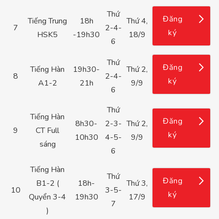
Thứ
Đăng
Tiếng Trung
18h
Thứ 4,
7
2-4-
ký
HSK5
-19h30
18/9
6
Thứ
Đăng
Tiếng Hàn
19h30-
Thứ 2,
8
2-4-
ký
A1-2
21h
9/9
6
Thứ
Tiếng Hàn
Đăng
8h30-
2-3-
Thứ 2,
9
CT Full
ký
10h30
4-5-
9/9
sáng
6
Tiếng Hàn
Thứ
Đăng
B1-2 (
18h-
Thứ 3,
10
3-5-
ký
Quyển 3-4
19h30
17/9
7
)