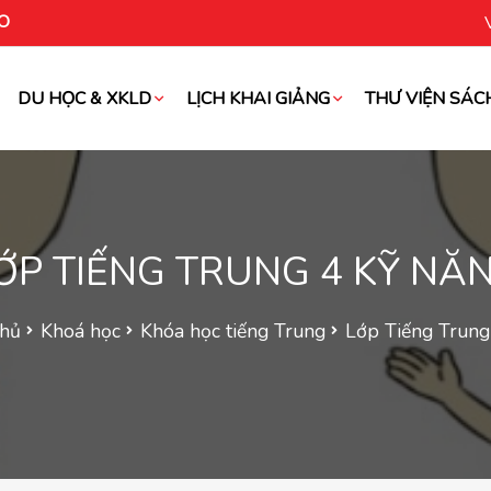
O
DU HỌC & XKLD
LỊCH KHAI GIẢNG
THƯ VIỆN SÁC
oài
ỚP TIẾNG TRUNG 4 KỸ NĂ
chủ
Khoá học
Khóa học tiếng Trung
Lớp Tiếng Trung