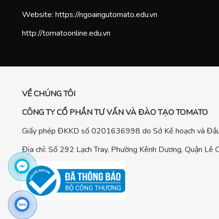
Website:
https://ngoaingutomato.edu.vn
http://tomatoonline.edu.vn
VỀ CHÚNG TÔI
CÔNG TY CỔ PHẦN TƯ VẤN VÀ ĐÀO TẠO TOMATO
Giấy phép ĐKKD số 0201636998 do Sở Kế hoạch và Đầu 
Địa chỉ: Số 292 Lạch Tray, Phường Kênh Dương, Quận Lê C