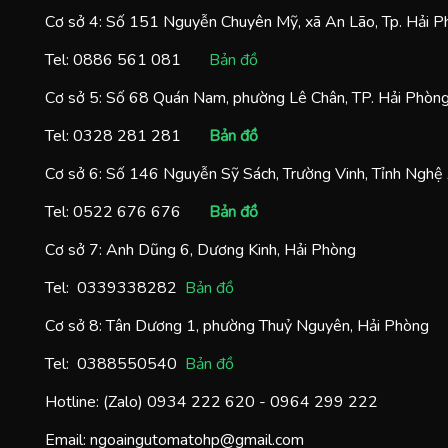
Cơ sở 4: Số 151 Nguyễn Chuyên Mỹ, xã An Lão, Tp. Hải 
Tel:
0886 561 081
Bản đồ
Cơ sở 5: Số 68 Quán Nam, phường Lê Chân, TP. Hải Phòn
Tel:
0328 281 281
Bản đồ
Cơ sở 6: Số 146 Nguyễn Sỹ Sách, Trường Vinh, Tỉnh Nghệ
Tel:
0522 676 676
Bản đồ
Cơ sở 7: Anh Dũng 6, Dương Kinh, Hải Phòng
Tel:
0
339338282
Bản đồ
Cơ sở 8: Tân Dương 1, phường Thuỷ Nguyên, Hải Phòng
Tel:
0388550540
Bản đồ
Hotline: (Zalo)
0934 222 620
-
0964 299 222
Email:
ngoaingutomatohp@gmail.com