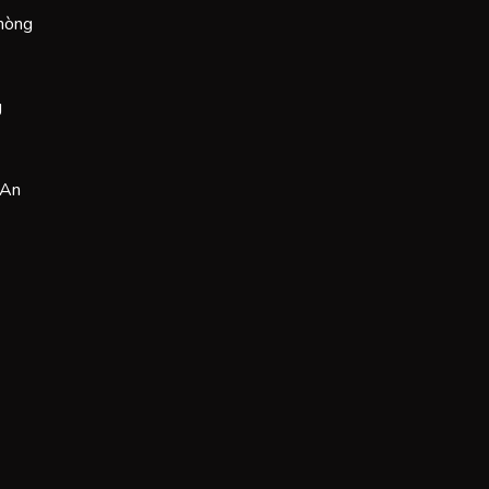
Phòng
g
 An