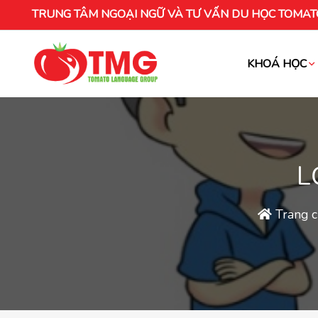
TRUNG TÂM NGOẠI NGỮ VÀ TƯ VẤN DU HỌC TOMAT
KHOÁ HỌC
Khóa học tiếng Việt cho người nước ng
L
Trang 