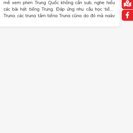
mê xem phim Trung Quốc không cần sub, nghe hiểu
các bài hát tiếng Trung. Đáp ứng nhu cầu học tiếng
Trung, các trung tâm tiếng Trung cũng do đó mà ngày
một gia tăng, đặc biệt là tại Hà Nội. Trong bài viết dưới
đây, cùng trung tâm ngoại ngữ Tomato tìm hiểu những
trung tâm tiếng Trung uy tín hàng đầu hiện nay ở thủ
đô nhé.