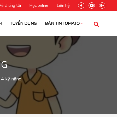
Về chúng tôi
Học online
Liên hệ
H
TUYỂN DỤNG
BẢN TIN TOMATO
NG
 4 kỹ năng