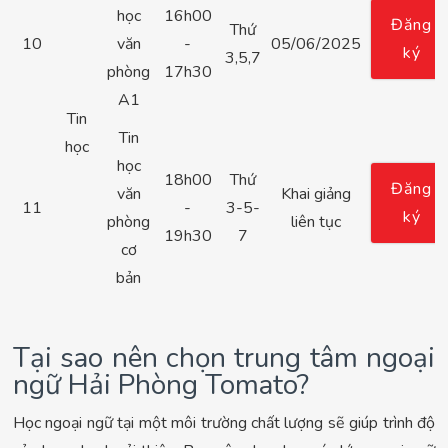
học
16h00
Đăng
Thứ
10
văn
-
05/06/2025
ký
3,5,7
phòng
17h30
A1
Tin
Tin
học
học
18h00
Thứ
Đăng
văn
Khai giảng
11
-
3-5-
ký
phòng
liên tục
19h30
7
cơ
bản
Tại sao nên chọn trung tâm ngoại
ngữ Hải Phòng Tomato?
Học ngoại ngữ tại một môi trường chất lượng sẽ giúp trình độ