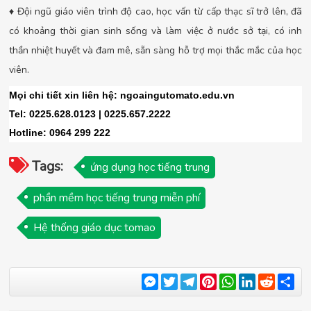
♦ Đội ngũ giáo viên trình độ cao, học vấn từ cấp thạc sĩ trở lên, đã
có khoảng thời gian sinh sống và làm việc ở nước sở tại, có inh
thần nhiệt huyết và đam mê, sẵn sàng hỗ trợ mọi thắc mắc của học
viên.
Mọi chi tiết xin liên hệ: ngoaingutomato.edu.vn
Tel: 0225.628.0123 | 0225.657.2222
Hotline: 0964 299 222
Tags:
ứng dụng học tiếng trung
phần mềm học tiếng trung miễn phí
Hệ thống giáo dục tomao
Messenger
Twitter
Telegram
Pinterest
WhatsApp
LinkedIn
Reddit
Sha