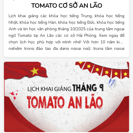
TOMATO CƠ SỞ AN LÃO
Lịch khai giảng các khóa học tiếng Trung, khóa học tiếng
Nhật, khóa học tiếng Hàn, khóa học tiếng Đức, khóa học tiếng
Anh và tin học văn phòng tháng 10/2025 của trung tâm ngoại
ngữ Tomato tại An Lão các cơ sở Hải Phòng. Xem ngay để
chọn lịch học phù hợp với mình nhé! Với hơn 10 năm kinh
nghiệm trong đào tạo đa dạng ngoại ngữ, trung tâm ngoại
ngữ Tomato tự hào là đơn vị đào tạo đa dạng ngoại ngữ hàng
đầu đáp ứng đầy đủ nhu cầu của học viên. Tại Tomato có các
khóa học ngoại ngữ với các ngôn ngữ hot hiện nay và tin học
văn phòng cho mọi trình độ, lịch học linh hoạt. Đặc biệt, khi
đăng ký học vào tháng 9 này, bạn sẽ nhận được hàng loạt ưu
đãi. Khi đăng ký sớm, đăng ký theo nhóm hay đăng ký nhiều
khóa học liên tiếp, bạn sẽ nhận được nhiều quà tặng may
mắn. Xem lịch học chi tiết ngay!