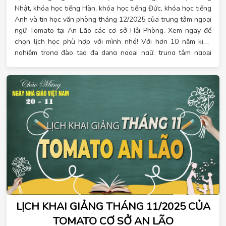
Nhật, khóa học tiếng Hàn, khóa học tiếng Đức, khóa học tiếng
Anh và tin học văn phòng tháng 12/2025 của trung tâm ngoại
ngữ Tomato tại An Lão các cơ sở Hải Phòng. Xem ngay để
chọn lịch học phù hợp với mình nhé! Với hơn 10 năm kinh
nghiệm trong đào tạo đa dạng ngoại ngữ, trung tâm ngoại
ngữ Tomato tự hào là đơn vị đào tạo đa dạng ngoại ngữ hàng
đầu đáp ứng đầy đủ nhu cầu của học viên. Tại Tomato có các
khóa học ngoại ngữ với các ngôn ngữ hot hiện nay và tin học
văn phòng cho mọi trình độ, lịch học linh hoạt. Đặc biệt, khi
đăng ký học vào tháng 12 này, bạn sẽ nhận được hàng loạt
ưu đãi. Khi đăng ký sớm, đăng ký theo nhóm hay đăng ký
nhiều khóa học liên tiếp, bạn sẽ nhận được nhiều quà tặng
may mắn. Xem lịch học chi tiết ngay!
LỊCH KHAI GIẢNG THÁNG 11/2025 CỦA
TOMATO CƠ SỞ AN LÃO