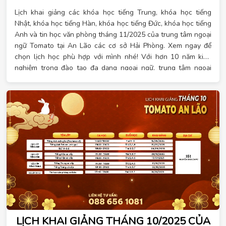
Lịch khai giảng các khóa học tiếng Trung, khóa học tiếng
Nhật, khóa học tiếng Hàn, khóa học tiếng Đức, khóa học tiếng
Anh và tin học văn phòng tháng 11/2025 của trung tâm ngoại
ngữ Tomato tại An Lão các cơ sở Hải Phòng. Xem ngay để
chọn lịch học phù hợp với mình nhé! Với hơn 10 năm kinh
nghiệm trong đào tạo đa dạng ngoại ngữ, trung tâm ngoại
ngữ Tomato tự hào là đơn vị đào tạo đa dạng ngoại ngữ hàng
đầu đáp ứng đầy đủ nhu cầu của học viên. Tại Tomato có các
khóa học ngoại ngữ với các ngôn ngữ hot hiện nay và tin học
văn phòng cho mọi trình độ, lịch học linh hoạt. Đặc biệt, khi
đăng ký học vào tháng 11 này, bạn sẽ nhận được hàng loạt
ưu đãi. Khi đăng ký sớm, đăng ký theo nhóm hay đăng ký
nhiều khóa học liên tiếp, bạn sẽ nhận được nhiều quà tặng
may mắn. Xem lịch học chi tiết ngay!
LỊCH KHAI GIẢNG THÁNG 10/2025 CỦA