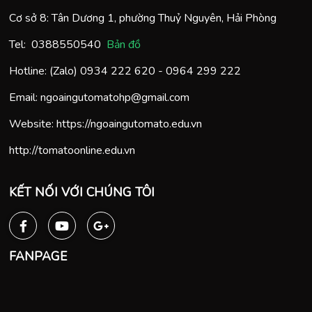
Cơ sở 8: Tân Dương 1, phường Thuỷ Nguyên, Hải Phòng
Tel:
0388550540
Bản đồ
Hotline: (Zalo)
0934 222 620
-
0964 299 222
Email:
ngoaingutomatohp@gmail.com
Website:
https://ngoaingutomato.edu.vn
http://tomatoonline.edu.vn
KẾT NỐI VỚI CHÚNG TÔI
FANPAGE