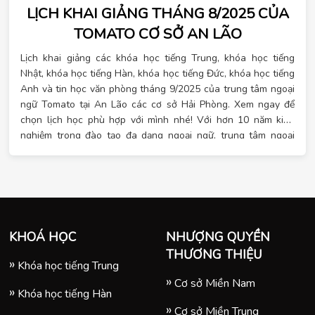
LỊCH KHAI GIẢNG THÁNG 8/2025 CỦA
TOMATO CƠ SỞ AN LÃO
Lịch khai giảng các khóa học tiếng Trung, khóa học tiếng
Nhật, khóa học tiếng Hàn, khóa học tiếng Đức, khóa học tiếng
Anh và tin học văn phòng tháng 9/2025 của trung tâm ngoại
ngữ Tomato tại An Lão các cơ sở Hải Phòng. Xem ngay để
chọn lịch học phù hợp với mình nhé! Với hơn 10 năm kinh
nghiệm trong đào tạo đa dạng ngoại ngữ, trung tâm ngoại
ngữ Tomato tự hào là đơn vị đào tạo đa dạng ngoại ngữ hàng
đầu đáp ứng đầy đủ nhu cầu của học viên. Tại Tomato có các
khóa học ngoại ngữ với các ngôn ngữ hot hiện nay và tin học
văn phòng cho mọi trình độ, lịch học linh hoạt. Đặc biệt, khi
đăng ký học vào tháng 9 này, bạn sẽ nhận được hàng loạt ưu
đãi. Khi đăng ký sớm, đăng ký theo nhóm hay đăng ký nhiều
KHOÁ HỌC
NHƯỢNG QUYỀN
khóa học liên tiếp, bạn sẽ nhận được nhiều quà tặng may
THƯƠNG THIỆU
mắn. Xem lịch học chi tiết ngay!
Khóa học tiếng Trung
Cơ sở Miền Nam
Khóa học tiếng Hàn
Cơ sở Miền Trung