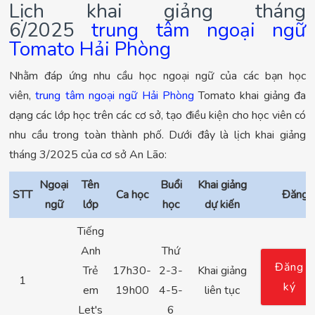
Lịch khai giảng tháng
6/2025
trung tâm ngoại ngữ
Tomato Hải Phòng
Nhằm đáp ứng nhu cầu học ngoại ngữ của các bạn học
viên,
trung tâm ngoại ngữ Hải Phòng
Tomato khai giảng đa
dạng các lớp học trên các cơ sở, tạo điều kiện cho học viên có
nhu cầu trong toàn thành phố. Dưới đây là lịch khai giảng
tháng 3/2025 của cơ sở An Lão:
Ngoại
Tên
Buổi
Khai giảng
STT
Ca học
Đăng 
ngữ
lớp
học
dự kiến
Tiếng
Anh
Thứ
Đăng
Trẻ
17h30-
2-3-
Khai giảng
1
ký
em
19h00
4-5-
liên tục
Let's
6