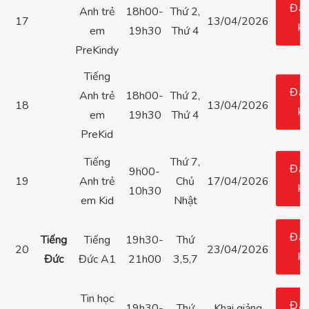
Đă
Anh trẻ
18h00-
Thứ 2,
17
13/04/2026
k
em
19h30
Thứ 4
PreKindy
Tiếng
Đă
Anh trẻ
18h00-
Thứ 2,
18
13/04/2026
k
em
19h30
Thứ 4
PreKid
Tiếng
Thứ 7,
Đă
9h00-
19
Anh trẻ
Chủ
17/04/2026
k
10h30
em Kid
Nhật
Đă
Tiếng
Tiếng
19h30-
Thứ
20
23/04/2026
k
Đức
Đức A1
21h00
3,5,7
Tin học
Đă
19h30-
Thứ
Khai giảng