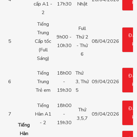
k
cấp A1 -
17h30
Nhật
2
Tiếng
Full
Trung
Đă
9h00 -
Thứ 2
5
Cấp tốc
08/04/2026
k
10h30
- Thứ
(Full
6
Sáng)
Tiếng
18h00
Thứ
Đă
6
Trung
-
3, Thứ
09/04/2026
k
Trẻ em
19h30
5
Tiếng
18h00
Đă
Thứ
7
Hàn A1
-
09/04/2026
k
3,5,7
- 2
19h30
Tiếng
Hàn