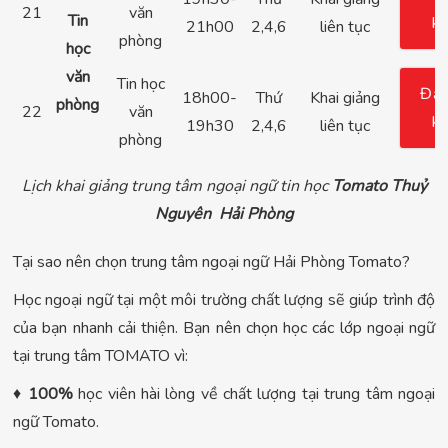
21
văn
Tin
k
21h00
2,4,6
liên tục
phòng
học
văn
Tin học
Đă
18h00-
Thứ
Khai giảng
phòng
22
văn
k
19h30
2,4,6
liên tục
phòng
Lịch khai giảng trung tâm ngoại ngữ tin học
Tomato Thuỷ
Nguyên Hải Phòng
Tại sao nên chọn trung tâm ngoại ngữ Hải Phòng Tomato?
Học ngoại ngữ tại một môi trường chất lượng sẽ giúp trình độ
của bạn nhanh cải thiện. Bạn nên chọn học các lớp ngoại ngữ
tại trung tâm TOMATO vì:
♦
100%
học viên hài lòng về chất lượng tại trung tâm ngoại
ngữ Tomato.