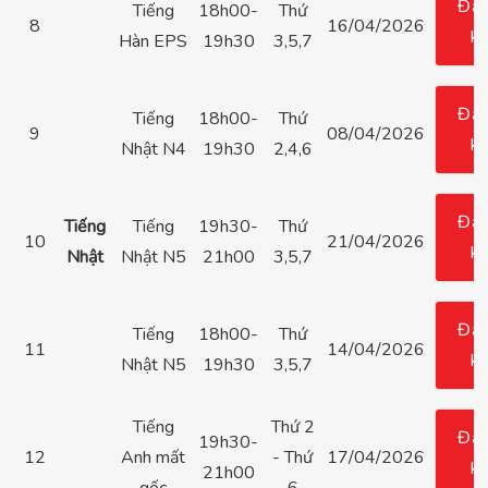
Đă
Tiếng
18h00-
Thứ
8
16/04/2026
k
Hàn EPS
19h30
3,5,7
Đă
Tiếng
18h00-
Thứ
9
08/04/2026
k
Nhật N4
19h30
2,4,6
Đă
Tiếng
Tiếng
19h30-
Thứ
10
21/04/2026
k
Nhật
Nhật N5
21h00
3,5,7
Đă
Tiếng
18h00-
Thứ
11
14/04/2026
k
Nhật N5
19h30
3,5,7
Tiếng
Thứ 2
Đă
19h30-
12
Anh mất
- Thứ
17/04/2026
k
21h00
gốc
6