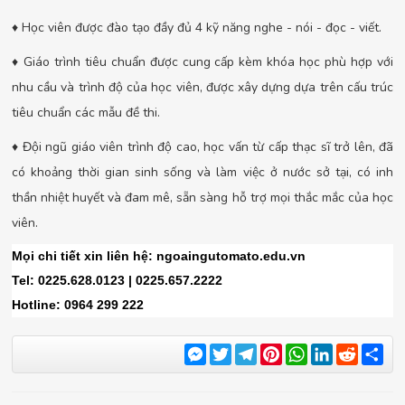
♦ Học viên được đào tạo đầy đủ 4 kỹ năng nghe - nói - đọc - viết.
♦ Giáo trình tiêu chuẩn được cung cấp kèm khóa học phù hợp với
nhu cầu và trình độ của học viên, được xây dựng dựa trên cấu trúc
tiêu chuẩn các mẫu đề thi.
♦ Đội ngũ giáo viên trình độ cao, học vấn từ cấp thạc sĩ trở lên, đã
có khoảng thời gian sinh sống và làm việc ở nước sở tại, có inh
thần nhiệt huyết và đam mê, sẵn sàng hỗ trợ mọi thắc mắc của học
viên.
Mọi chi tiết xin liên hệ: ngoaingutomato.edu.vn
Tel: 0225.628.0123 | 0225.657.2222
Hotline: 0964 299 222
Messenger
Twitter
Telegram
Pinterest
WhatsApp
LinkedIn
Reddit
Sha