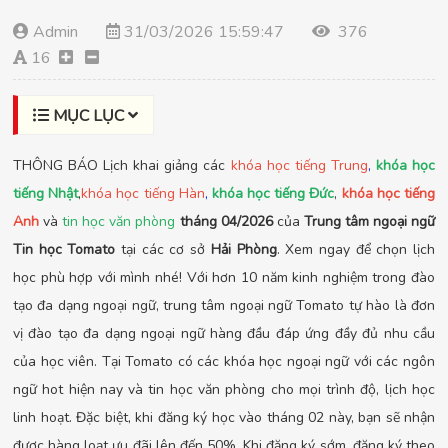
Admin
31/03/2026 15:59:47
376
16
MỤC LỤC
THÔNG BÁO Lịch khai giảng các
khóa học tiếng Trung
,
khóa học
tiếng Nhật
,
khóa học tiếng Hàn
,
khóa học tiếng Đức
,
khóa học tiếng
Anh
và
tin học văn phòng
tháng 04/2026
của
Trung tâm ngoại ngữ
Tin học Tomato
tại các cơ sở
Hải Phòng
. Xem ngay để chọn lịch
học phù hợp với mình nhé! Với hơn 10 năm kinh nghiệm trong đào
tạo đa dạng ngoại ngữ, trung tâm ngoại ngữ Tomato tự hào là đơn
vị đào tạo đa dạng ngoại ngữ hàng đầu đáp ứng đầy đủ nhu cầu
của học viên. Tại Tomato có các khóa học ngoại ngữ với các ngôn
ngữ hot hiện nay và tin học văn phòng cho mọi trình độ, lịch học
linh hoạt. Đặc biệt, khi đăng ký học vào tháng 02 này, bạn sẽ nhận
được hàng loạt ưu đãi lên đến 50%. Khi đăng ký sớm, đăng ký theo