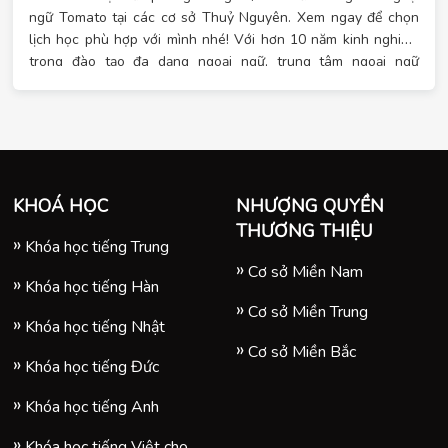
ngữ Tomato tại các cơ sở Thuỷ Nguyên. Xem ngay để chọn
lịch học phù hợp với mình nhé! Với hơn 10 năm kinh nghiệm
trong đào tạo đa dạng ngoại ngữ, trung tâm ngoại ngữ
Tomato tự hào là đơn vị đào tạo đa dạng ngoại ngữ hàng đầu
đáp ứng đầy đủ nhu cầu của học viên. Tại Tomato có các
khóa học ngoại ngữ với các ngôn ngữ hot hiện nay và tin học
văn phòng cho mọi trình độ, lịch học linh hoạt. Đặc biệt, khi
đăng ký học vào tháng 12 này, bạn sẽ nhận được hàng loạt
ưu đãi. Khi đăng ký sớm, đăng ký theo nhóm hay đăng ký
KHOÁ HỌC
NHƯỢNG QUYỀN
nhiều khóa học liên tiếp, bạn sẽ nhận được nhiều quà tặng
THƯƠNG THIỆU
may mắn. Xem lịch học chi tiết ngay!
Khóa học tiếng Trung
Cơ sở Miền Nam
Khóa học tiếng Hàn
Cơ sở Miền Trung
Khóa học tiếng Nhật
Cơ sở Miền Bắc
Khóa học tiếng Đức
Khóa học tiếng Anh
Khóa học tiếng Việt cho