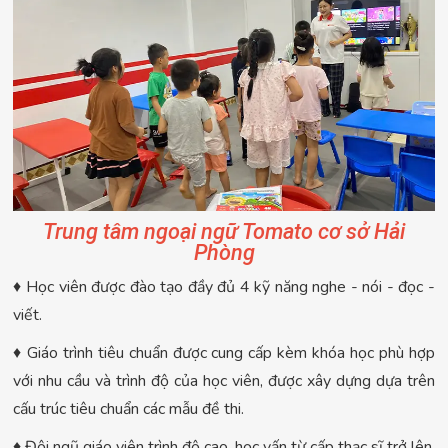
Trung tâm ngoại ngữ Tomato cơ sở Hải
Phòng
♦ Học viên được đào tạo đầy đủ 4 kỹ năng nghe - nói - đọc -
viết.
♦ Giáo trình tiêu chuẩn được cung cấp kèm khóa học phù hợp
với nhu cầu và trình độ của học viên, được xây dựng dựa trên
cấu trúc tiêu chuẩn các mẫu đề thi.
♦ Đội ngũ giáo viên trình độ cao, học vấn từ cấp thạc sĩ trở lên,