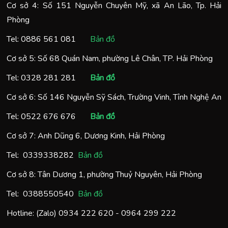
Cơ sở 4: Số 151 Nguyễn Chuyên Mỹ, xã An Lão, Tp. Hải
Phòng
Tel:
0886 561 081
Bản đồ
Cơ sở 5: Số 68 Quán Nam, phường Lê Chân, TP. Hải Phòng
Tel:
0328 281 281
Bản đồ
Cơ sở 6: Số 146 Nguyễn Sỹ Sách, Trường Vinh, Tỉnh Nghệ An
Tel:
0522 676 676
Bản đồ
Cơ sở 7: Anh Dũng 6, Dương Kinh, Hải Phòng
Tel:
0
339338282
Bản đồ
Cơ sở 8: Tân Dương 1, phường Thuỷ Nguyên, Hải Phòng
Tel:
0388550540
Bản đồ
Hotline: (Zalo)
0934 222 620
-
0964 299 222