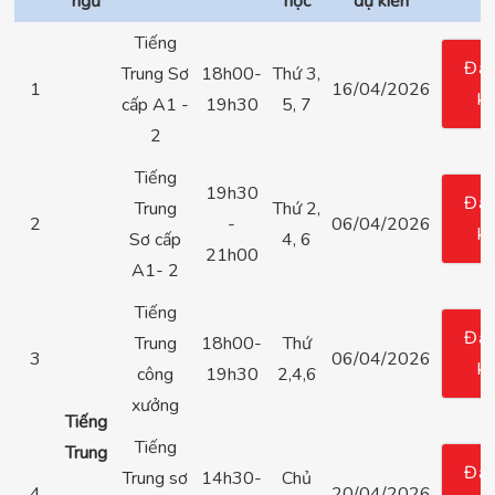
ngữ
học
dự kiến
Tiếng
Đă
Trung Sơ
18h00-
Thứ 3,
1
16/04/2026
k
cấp A1 -
19h30
5, 7
2
Tiếng
19h30
Đă
Trung
Thứ 2,
2
-
06/04/2026
k
Sơ cấp
4, 6
21h00
A1- 2
Tiếng
Đă
Trung
18h00-
Thứ
3
06/04/2026
k
công
19h30
2,4,6
xưởng
Tiếng
Tiếng
Trung
Đă
Trung sơ
14h30-
Chủ
4
20/04/2026