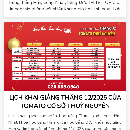
Trung, tiếng Hàn, tiếng Nhật, tiếng Đức, IELTS, TOEIC và
tin học văn phòng với nhiều khung giờ học linh hoạt. Nếu
bạn đang cần tìm lớp mới tháng 7 Tomato để học từ nền
tảng, luyện giao tiếp, ôn chứng chỉ hoặc chuẩn bị lộ trình
du học, xuất khẩu lao động, lịch khai giảng dưới đây sẽ
giúp bạn dễ dàng chọn được lớp phù hợp.
LỊCH KHAI GIẢNG THÁNG 12/2025 CỦA
TOMATO CƠ SỞ THUỶ NGUYÊN
Lịch khai giảng các khóa học tiếng Trung, khóa học tiếng
Nhật, khóa học tiếng Hàn, khóa học tiếng Đức, khóa học tiếng
Anh và tin học văn phòng tháng 11/2025 của trung tâm ngoại