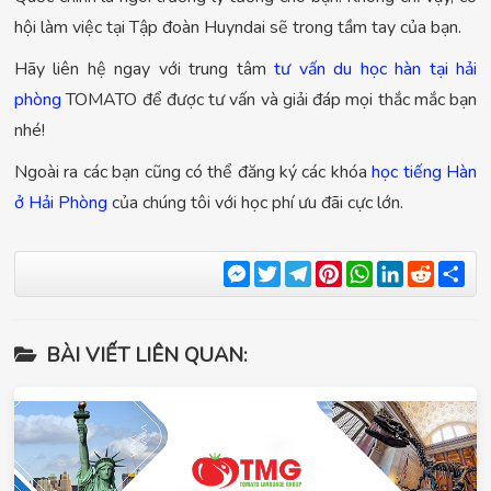
hội làm việc tại Tập đoàn Huyndai sẽ trong tầm tay của bạn.
Hãy liên hệ ngay với trung tâm
tư vấn du học hàn tại hải
phòng
TOMATO để được tư vấn và giải đáp mọi thắc mắc bạn
nhé!
Ngoài ra các bạn cũng có thể đăng ký các khóa
học tiếng Hàn
ở Hải Phòng
của chúng tôi với học phí ưu đãi cực lớn.
Messenger
Twitter
Telegram
Pinterest
WhatsApp
LinkedIn
Reddit
Sha
BÀI VIẾT LIÊN QUAN: