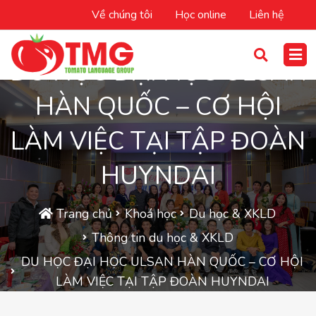
Về chúng tôi
Học online
Liên hệ
DU HỌC ĐẠI HỌC ULSAN
HÀN QUỐC – CƠ HỘI
LÀM VIỆC TẠI TẬP ĐOÀN
HUYNDAI
Trang chủ
Khoá học
Du học & XKLD
Thông tin du học & XKLD
DU HỌC ĐẠI HỌC ULSAN HÀN QUỐC – CƠ HỘI
LÀM VIỆC TẠI TẬP ĐOÀN HUYNDAI