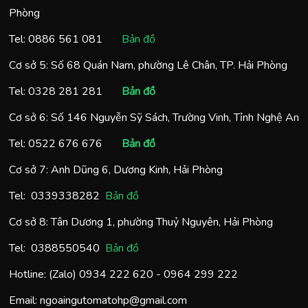
Phòng
Tel:
0886 561 081
Bản đồ
Cơ sở 5: Số 68 Quán Nam, phường Lê Chân, TP. Hải Phòng
Tel:
0328 281 281
Bản đồ
Cơ sở 6: Số 146 Nguyễn Sỹ Sách, Trường Vinh, Tỉnh Nghệ An
Tel:
0522 676 676
Bản đồ
Cơ sở 7: Anh Dũng 6, Dương Kinh, Hải Phòng
Tel:
0
339338282
Bản đồ
Cơ sở 8: Tân Dương 1, phường Thuỷ Nguyên, Hải Phòng
Tel:
0388550540
Bản đồ
Hotline: (Zalo)
0934 222 620
-
0964 299 222
Email:
ngoaingutomatohp@gmail.com