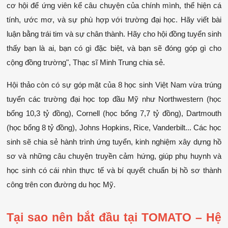
cơ hội để ứng viên kể câu chuyện của chính mình, thể hiện cá 
tính, ước mơ, và sự phù hợp với trường đại học. Hãy viết bài 
luận bằng trái tim và sự chân thành. Hãy cho hội đồng tuyển sinh 
thấy bạn là ai, bạn có gì đặc biệt, và bạn sẽ đóng góp gì cho 
cộng đồng trường", Thạc sĩ Minh Trung chia sẻ.
Hội thảo còn có sự góp mặt của 8 học sinh Việt Nam vừa trúng 
tuyển các trường đại học top đầu Mỹ như Northwestern (học 
bổng 10,3 tỷ đồng), Cornell (học bổng 7,7 tỷ đồng), Dartmouth 
(học bổng 8 tỷ đồng), Johns Hopkins, Rice, Vanderbilt... Các học 
sinh sẽ chia sẻ hành trình ứng tuyển, kinh nghiệm xây dựng hồ 
sơ và những câu chuyện truyền cảm hứng, giúp phụ huynh và 
học sinh có cái nhìn thực tế và bí quyết chuẩn bị hồ sơ thành 
công trên con đường du học Mỹ.
Tại sao nên bắt đầu tại TOMATO – Hệ 