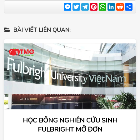
Messenger
Twitter
Telegram
Pinterest
WhatsApp
LinkedIn
Reddit
Sha
BÀI VIẾT LIÊN QUAN:
HỌC BỔNG NGHIÊN CỨU SINH
FULBRIGHT MỞ ĐƠN