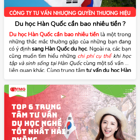
Du học Hàn Quốc cần bao nhiêu tiền ?
Du học Hàn Quốc cần bao nhiêu tiền
 là một trong 
những thắc mắc thường gặp của những bạn đang 
có ý định 
sang Hàn Quốc du học
. Ngoài ra, các bạn 
cũng muốn tìm hiểu những 
chi phí cụ thể
 khi học 
tập và sinh sống tại Hàn Quốc
 cùng một số vấn đề 
liên quan khác. Cùng trung tâm 
tư vấn du học Hàn 
Quốc Tomato
 tìm hiểu về các vấn đề này trong bài 
viết dưới đây.