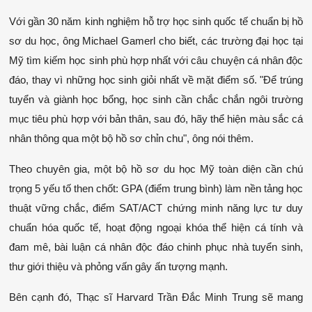
Với gần 30 năm kinh nghiệm hỗ trợ học sinh quốc tế chuẩn bị hồ 
sơ du học, ông Michael Gamerl cho biết, các trường đại học tại 
Mỹ tìm kiếm học sinh phù hợp nhất với câu chuyện cá nhân độc 
đáo, thay vì những học sinh giỏi nhất về mặt điểm số. "Để trúng 
tuyển và giành học bổng, học sinh cần chắc chắn ngôi trường 
mục tiêu phù hợp với bản thân, sau đó, hãy thể hiện màu sắc cá 
nhân thông qua một bộ hồ sơ chỉn chu", ông nói thêm.
Theo chuyên gia, một bộ hồ sơ du học Mỹ toàn diện cần chú 
trọng 5 yếu tố then chốt: GPA (điểm trung bình) làm nền tảng học 
thuật vững chắc, điểm SAT/ACT chứng minh năng lực tư duy 
chuẩn hóa quốc tế, hoạt động ngoại khóa thể hiện cá tính và 
đam mê, bài luận cá nhân độc đáo chinh phục nhà tuyển sinh, 
thư giới thiệu và phỏng vấn gây ấn tượng mạnh.
Bên cạnh đó, Thạc sĩ Harvard Trần Đắc Minh Trung sẽ mang 