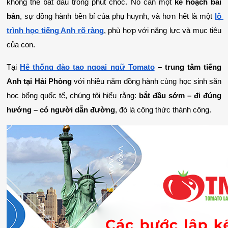
không thể bắt đầu trong phút chốc. Nó cần một 
kế hoạch bài 
bản
, sự đồng hành bền bỉ của phụ huynh, và hơn hết là một 
lộ 
trình học tiếng Anh rõ ràng
, phù hợp với năng lực và mục tiêu 
của con.
Tại 
Hệ thống đào tạo ngoại ngữ Tomato
 – trung tâm tiếng 
Anh tại Hải Phòng
 với nhiều năm đồng hành cùng học sinh săn 
học bổng quốc tế, chúng tôi hiểu rằng: 
bắt đầu sớm – đi đúng 
hướng – có người dẫn đường
, đó là công thức thành công.