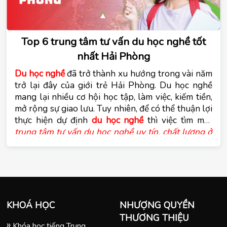
Top 6 trung tâm tư vấn du học nghề tốt
nhất Hải Phòng
Du học nghề
đã trở thành xu hướng trong vài năm 
trở lại đây của giới trẻ Hải Phòng. Du học nghề 
mang lại nhiều cơ hội học tập, làm việc, kiếm tiền, 
mở rộng sự giao lưu. Tuy nhiên, để có thể thuận lợi 
thực hiện dự định 
du học nghề 
trung tâm tư vấn du học nghề uy tín, chất lượng ở 
Hải Phòng
là điều hết sức cần thiết. Cùng trung 
tâm tư vấn du học Tomato tìm hiểu trong bài viết 
dưới đây.
KHOÁ HỌC
NHƯỢNG QUYỀN
THƯƠNG THIỆU
Khóa học tiếng Trung