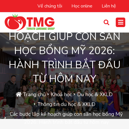
Về chúng tôi
Học online
Liên hệ
CÁC BƯỚC LẬP KẾ
HOẠCH GIÚP CON SĂN
HỌC BỔNG MỸ 2026:
HÀNH TRÌNH BẮT ĐẦU
TỪ HÔM NAY
Trang chủ
Khoá học
Du học & XKLD
Thông tin du học & XKLD
Các bước lập kế hoạch giúp con săn học bổng Mỹ
2026: Hành trình bắt đầu từ hôm nay