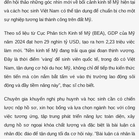
đến hội thảo những góc nhìn mới về bối cảnh kinh tế Mỹ hiện tại 
và cách học sinh Việt Nam có thể tận dụng để chuẩn bị cho một 
sự nghiệp tương lai thành công trên đất Mỹ.
Theo số liệu từ Cục Phân tích Kinh tế Mỹ (BEA), GDP của Mỹ 
năm 2024 đạt hơn 29 nghìn tỷ USD, tạo ra hơn 2,23 triệu việc 
làm mới. "Nền kinh tế Mỹ đang trải qua giai đoạn thịnh vượng. 
Đây là thời điểm 'vàng' để sinh viên quốc tế, trong đó có Việt 
Nam, tận dụng cơ hội du học Mỹ, không chỉ để tiếp thu kiến thức 
tiên tiến mà còn nắm bắt tấm vé vào thị trường lao động sôi 
động và đầy tiềm năng này", thạc sĩ cho biết. 
Chuyên gia khuyến nghị phụ huynh và học sinh cần có chiến 
lược nộp hồ sơ, xin học bổng và lựa chọn ngành học với công 
việc tương ứng, tập trung phát triển năng lực toàn diện, xây 
dựng hồ sơ ngoại khóa chất lượng và đặc biệt là bài luận cá 
nhân độc đáo để tận dụng tối đa cơ hội này. "Bài luận cá nhân là 