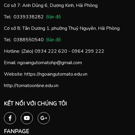
Cơ sở 7: Anh Dũng 6, Dương Kinh, Hải Phòng
Tel:
0
339338282
Bản đồ
Cơ sở 8: Tân Dương 1, phường Thuỷ Nguyên, Hải Phòng
Tel:
0388550540
Bản đồ
Hotline: (Zalo)
0934 222 620
-
0964 299 222
Email:
ngoaingutomatohp@gmail.com
Website:
https://ngoaingutomato.edu.vn
http://tomatoonline.edu.vn
KẾT NỐI VỚI CHÚNG TÔI
FANPAGE