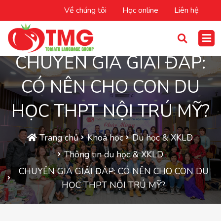
Về chúng tôi
Học online
Liên hệ
CHUYÊN GIA GIẢI ĐÁP:
CÓ NÊN CHO CON DU
HỌC THPT NỘI TRÚ MỸ?
Trang chủ
Khoá học
Du học & XKLD
Thông tin du học & XKLD
CHUYÊN GIA GIẢI ĐÁP: CÓ NÊN CHO CON DU
HỌC THPT NỘI TRÚ MỸ?