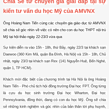
Chia Sẻ từ chuyên gia giải đáp tại sự 
kiến tư vấn du học Mỹ của AMVNX
Ông Hoàng Nam Tiến cùng các chuyên gia giáo dục từ AMVNX 
sẽ chia sẻ góc nhìn về việc có nên cho con du học THPT nội trú 
Mỹ tại hội thảo ngày 22-23/3 vừa qua
Sự kiện diễn ra vào 15h - 18h, thứ Bảy, ngày 22/3 tại khách sạn 
Daewoo (360 Kim Mã, quận Ba Đình, Hà Nội) và 15h - 18h, Chủ 
nhật, ngày 23/3 tại khách sạn Rex (141 Nguyễn Huệ, Bến Nghé, 
quận 1, TP HCM).
Khách mời đặc biệt của chương trình tại Hà Nội là ông Hoàng 
Nam Tiến - Phó chủ tịch hội đồng trường Đại học FPT. Ông từng 
là cựu du học sinh trường Đại học Wharton, Đại học 
Pennsylvania, đồng thời, đang có con du học Mỹ. Ông sẽ chia 
sẻ những kinh nghiệm và góc nhìn của bản thân tới phụ huynh, 