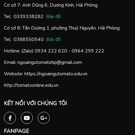
Cơ sở 7: Anh Dũng 6, Dương Kinh, Hải Phòng
Tel:
0
339338282
Bản đồ
Cơ sở 8: Tân Dương 1, phường Thuỷ Nguyên, Hải Phòng
Tel:
0388550540
Bản đồ
Hotline: (Zalo)
0934 222 620
-
0964 299 222
Email:
ngoaingutomatohp@gmail.com
Website:
https://ngoaingutomato.edu.vn
http://tomatoonline.edu.vn
KẾT NỐI VỚI CHÚNG TÔI
FANPAGE