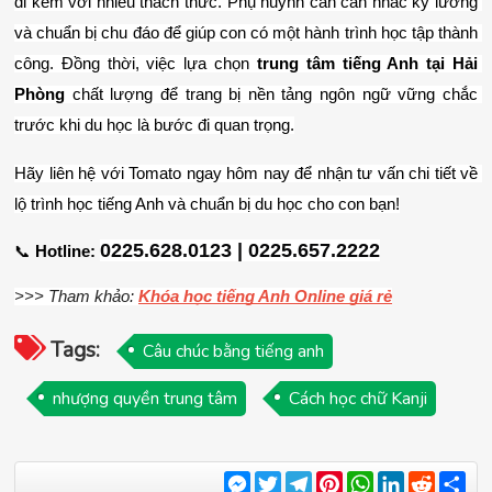
đi kèm với nhiều thách thức. Phụ huynh cần cân nhắc kỹ lưỡng 
và chuẩn bị chu đáo để giúp con có một hành trình học tập thành 
công. Đồng thời, việc lựa chọn 
trung tâm tiếng Anh tại Hải 
Phòng
 chất lượng để trang bị nền tảng ngôn ngữ vững chắc 
trước khi du học là bước đi quan trọng.
Hãy liên hệ với Tomato ngay hôm nay để nhận tư vấn chi tiết về 
lộ trình học tiếng Anh và chuẩn bị du học cho con bạn!
0225.628.0123 | 0225.657.2222
📞 
Hotline:
>>> Tham khảo: 
Khóa học tiếng Anh Online giá rẻ
Tags:
Câu chúc bằng tiếng anh
nhượng quyền trung tâm
Cách học chữ Kanji
Messenger
Twitter
Telegram
Pinterest
WhatsApp
LinkedIn
Reddit
Sha