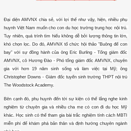
Đại diện AMVNX chia sẻ, với lợi thế như vậy, hiện, nhiều phụ 
huynh Việt Nam muốn cho con du học trường trung học nội trú. 
Tuy nhiên, quá trình tìm hiểu không dễ bởi lượng thông tin lớn, 
khó chọn lọc. Do đó, AMVNX tổ chức hội thảo "Buông để con 
bay" với sự đồng hành của ông Eric Burling - Tổng giám đốc 
AMVNX, cô Hương Đào - Phó tổng giám đốc AMVNX, chuyên 
gia với hơn 19 năm sinh sống và làm việc tại Mỹ; ông 
Christopher Downs - Giám đốc tuyển sinh trường THPT nội trú 
The Woodstock Academy.
Bên cạnh đó, phụ huynh đến tới sự kiện có thể lắng nghe kinh 
nghiệm từ chuyên gia và nhiều cha mẹ có con đi du học Mỹ 
khác. Học sinh có thể tham gia bài trắc nghiệm tính cách MBTI 
miễn phí để khám phá bản thân và định hướng chuyên ngành 