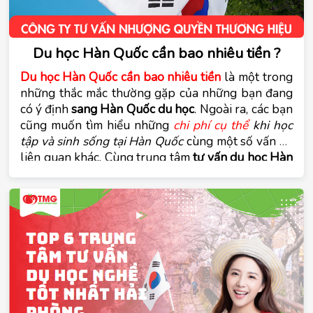
Du học Hàn Quốc cần bao nhiêu tiền ?
Du học Hàn Quốc cần bao nhiêu tiền
 là một trong 
những thắc mắc thường gặp của những bạn đang 
có ý định 
sang Hàn Quốc du học
. Ngoài ra, các bạn 
cũng muốn tìm hiểu những 
chi phí cụ thể
 khi học 
tập và sinh sống tại Hàn Quốc
 cùng một số vấn đề 
liên quan khác. Cùng trung tâm 
tư vấn du học Hàn 
Quốc Tomato
 tìm hiểu về các vấn đề này trong bài 
viết dưới đây.