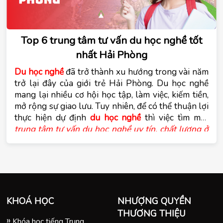
Top 6 trung tâm tư vấn du học nghề tốt
nhất Hải Phòng
Du học nghề
đã trở thành xu hướng trong vài năm 
trở lại đây của giới trẻ Hải Phòng. Du học nghề 
mang lại nhiều cơ hội học tập, làm việc, kiếm tiền, 
mở rộng sự giao lưu. Tuy nhiên, để có thể thuận lợi 
thực hiện dự định 
du học nghề 
trung tâm tư vấn du học nghề uy tín, chất lượng ở 
Hải Phòng
là điều hết sức cần thiết. Cùng trung 
tâm tư vấn du học Tomato tìm hiểu trong bài viết 
dưới đây.
KHOÁ HỌC
NHƯỢNG QUYỀN
THƯƠNG THIỆU
Khóa học tiếng Trung