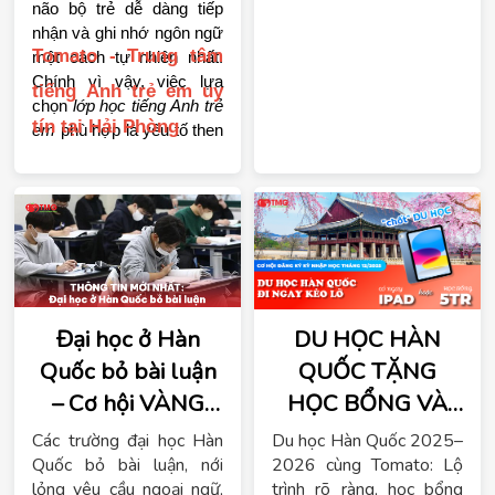
não bộ trẻ dễ dàng tiếp 
hiểu sâu văn hóa Trung
nhận và ghi nhớ ngôn ngữ 
Hoa.
Tomato - Trung tâm 
một cách tự nhiên nhất. 
Chính vì vậy, việc lựa 
tiếng Anh trẻ em uy 
chọn
 lớp học tiếng Anh trẻ 
tín tại Hải Phòng
em
 phù hợp là yếu tố then 
chốt để trẻ có nền tảng 
vững chắc ngay từ đầu.
Đại học ở Hàn
DU HỌC HÀN
Quốc bỏ bài luận
QUỐC TẶNG
– Cơ hội VÀNG
HỌC BỔNG VÀ
cho du học sinh
IPAD
Các trường đại học Hàn
Du học Hàn Quốc 2025–
Việt Nam
Quốc bỏ bài luận, nới
2026 cùng Tomato: Lộ
lỏng yêu cầu ngoại ngữ,
trình rõ ràng, học bổng