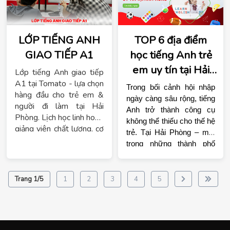
LỚP TIẾNG ANH
TOP 6 địa điểm
GIAO TIẾP A1
học tiếng Anh trẻ
em uy tín tại Hải
Lớp tiếng Anh giao tiếp
Phòng
A1 tại Tomato - lựa chọn
Trong bối cảnh hội nhập 
hàng đầu cho trẻ em &
ngày càng sâu rộng, tiếng 
người đi làm tại Hải
Anh trở thành công cụ 
Phòng. Lịch học linh hoạt,
không thể thiếu cho thế hệ 
giảng viên chất lượng, cơ
trẻ. Tại Hải Phòng – một 
sở hiện đại tại Kiến An.
trong những thành phố 
Đăng ký ngay!
năng động bậc nhất miền 
Bắc – nhu cầu học 
tiếng 
Anh trẻ em
 ngày càng 
Trang 1/5
1
2
3
4
5
tăng cao, đặc biệt là trong 
những dịp hè, khi phụ 
lớp học tiếng Anh trẻ 