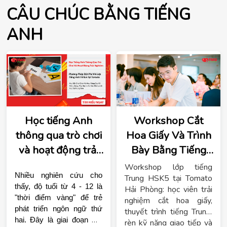
CÂU CHÚC BẰNG TIẾNG
ANH
Học tiếng Anh
Workshop Cắt
thông qua trò chơi
Hoa Giấy Và Trình
và hoạt động trải
Bày Bằng Tiếng
nghiệm
Trung: Sáng Tạo –
Workshop lớp tiếng
Nhiều nghiên cứu cho 
Tự Tin – Thực
Trung HSK5 tại Tomato
thấy, độ tuổi từ 4 - 12 là 
Hải Phòng: học viên trải
Chiến Tại Tomato
"thời điểm vàng" để trẻ 
nghiệm cắt hoa giấy,
Hải Phòng
phát triển ngôn ngữ thứ 
thuyết trình tiếng Trung,
hai. Đây là giai đoạn mà 
rèn kỹ năng giao tiếp và