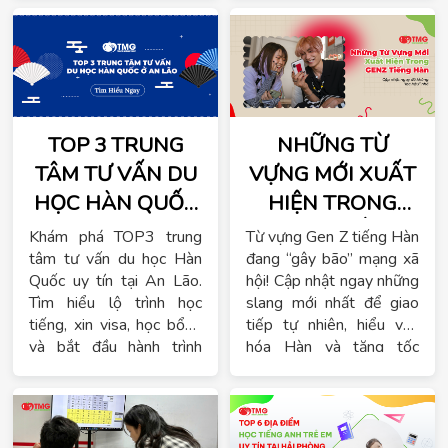
hiệu quả – chuẩn quốc tế.
TOP 3 TRUNG
NHỮNG TỪ
TÂM TƯ VẤN DU
VỰNG MỚI XUẤT
HỌC HÀN QUỐC
HIỆN TRONG
Ở AN LÃO
GEN Z TIẾNG
Khám phá TOP3 trung
Từ vựng Gen Z tiếng Hàn
HÀN – CẬP
tâm tư vấn du học Hàn
đang “gây bão” mạng xã
Quốc uy tín tại An Lão.
hội! Cập nhật ngay những
NHẬT NGAY ĐỂ
Tìm hiểu lộ trình học
slang mới nhất để giao
KHÔNG "LẠC
tiếng, xin visa, học bổng
tiếp tự nhiên, hiểu văn
HẬU"
và bắt đầu hành trình
hóa Hàn và tăng tốc
chinh phục giấc mơ Hàn
hành trình du học hiệu
Quốc ngay hôm nay!
quả!