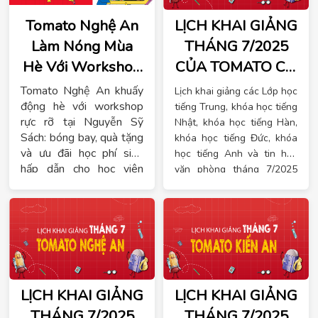
Tomato Nghệ An
LỊCH KHAI GIẢNG
Làm Nóng Mùa
THÁNG 7/2025
Hè Với Workshop
CỦA TOMATO CƠ
Đặc Biệt Tại Tòa
SỞ DƯƠNG KINH
Tomato Nghệ An khuấy
Lịch khai giảng các Lớp học
Nhà Huệ Lộc
động hè với workshop
tiếng Trung, khóa học tiếng
rực rỡ tại Nguyễn Sỹ
Nhật, khóa học tiếng Hàn,
Sách: bóng bay, quà tặng
khóa học tiếng Đức, khóa
và ưu đãi học phí siêu
học tiếng Anh và tin học
hấp dẫn cho học viên
văn phòng tháng 7/2025
tiếng Anh – tiếng Trung.
của trung tâm ngoại ngữ
Đăng ký ngay!
Tomato tại cơ sở Dương
Kinh
LỊCH KHAI GIẢNG
LỊCH KHAI GIẢNG
THÁNG 7/2025
THÁNG 7/2025