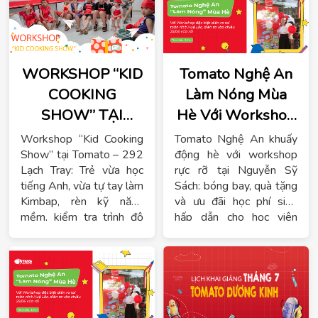
WORKSHOP “KID
Tomato Nghệ An
COOKING
Làm Nóng Mùa
SHOW” TẠI
Hè Với Workshop
TOMATO – KHI
Đặc Biệt Tại Tòa
Workshop “Kid Cooking
Tomato Nghệ An khuấy
TRẺ EM VỪA
Nhà Huệ Lộc
Show” tại Tomato – 292
động hè với workshop
Lạch Tray: Trẻ vừa học
rực rỡ tại Nguyễn Sỹ
HỌC TIẾNG ANH
tiếng Anh, vừa tự tay làm
Sách: bóng bay, quà tặng
VỪA HÓA THÂN
Kimbap, rèn kỹ năng
và ưu đãi học phí siêu
THÀNH ĐẦU BẾP
mềm, kiểm tra trình độ
hấp dẫn cho học viên
miễn phí, trải nghiệm hè ý
tiếng Anh – tiếng Trung.
NHÍ
nghĩa cùng Tomato!
Đăng ký ngay!