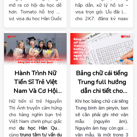
mở ra cơ hội du học dễ
hấp dẫn, xử lý hồ sơ –
hơn. Tomato hỗ trợ hồ
visa trọn gói. Ưu đãi lớn
sơ, visa du học Hàn Quốc
cho 2K7, đăng ký ngay
nhanh, tiết kiệm chi phí!
trước 31/7 để bứt phá
tương lai!
Hành Trình Nữ
Bảng chữ cái tiếng
Tiến Sĩ Trẻ Việt
Trung full hướng
Nam Và Cơ Hội
dẫn chi tiết cho
Du Học Hàn Quốc
người mới bắt đầu
Nữ tiến sĩ trẻ Nguyễn
Khi học bảng chữ cái tiếng 
Dành Cho Bạn
Thị Ánh truyền cảm hứng
Trung bính âm pinyin, bạn 
cho hàng nghìn bạn trẻ
sẽ cần phải ghi nhớ vận 
Việt Nam chinh phục giấc
mẫu (nguyên âm). 
mơ
du học Hàn Quốc
Nguyên âm hay còn gọi là 
cùng
trung tâm tư vấn du
vận mẫu, là một trong 3 