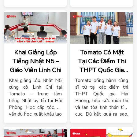
học Tomato Hải Phòng
.
thành phần chính không 
thể thiếu để cấu tạo âm 
tiết trong tiếng Trung
Khai Giảng Lớp
Tomato Có Mặt
Tiếng Nhật N5 –
Tại Các Điểm Thi
Giáo Viên Linh Chi
THPT Quốc Gia
Hải Phòng – Đồng
Khai giảng lớp Nhật N5
Tomato đồng hành cùng
Hành Cùng Sĩ Tử
cùng cô Linh Chi tại
sĩ tử tại các điểm thi
Tomato – trung tâm
THPT Quốc gia Hải
Vượt Vũ Môn
tiếng Nhật uy tín tại Hải
Phòng, tiếp sức mùa thi
Phòng. Học cấp tốc, tư
và lan tỏa tinh thần tích
vấn du học, xuất khẩu lao
cực. Dù kết quả ra sao,
động Nhật chuyên
bạn vẫn luôn xứng đáng
nghiệp, hiệu quả.
được tự hào!