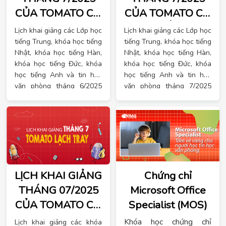
CỦA TOMATO CƠ
CỦA TOMATO CƠ
SỞ NGHỆ AN
SỞ KIẾN AN
Lịch khai giảng các Lớp học
Lịch khai giảng các Lớp học
tiếng Trung, khóa học tiếng
tiếng Trung, khóa học tiếng
Nhật, khóa học tiếng Hàn,
Nhật, khóa học tiếng Hàn,
khóa học tiếng Đức, khóa
khóa học tiếng Đức, khóa
học tiếng Anh và tin học
học tiếng Anh và tin học
văn phòng tháng 6/2025
văn phòng tháng 7/2025
của trung tâm ngoại ngữ
của trung tâm ngoại ngữ
Tomato tại cơ sở Vinh
Tomato tại cơ sở Kiến An
Nghệ An
LỊCH KHAI GIẢNG
Chứng chỉ
THÁNG 07/2025
Microsoft Office
CỦA TOMATO CƠ
Specialist (MOS)
SỞ LẠCH TRAY
Khóa học chứng chỉ
Lịch khai giảng các khóa