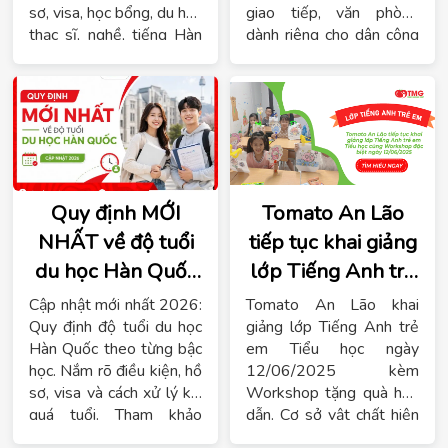
văn phòng cho mọi trình
sơ, visa, học bổng, du học
giao tiếp, văn phòng
độ, lịch học linh hoạt. Đặc
thạc sĩ, nghề, tiếng Hàn
dành riêng cho dân công
biệt, khi đăng ký học vào
và lộ trình học tối ưu.
sở tại Hải Phòng và Hà
tháng 7 này, bạn sẽ nhận
Nội!
được hàng loạt ưu đãi. Khi
đăng ký sớm, đăng ký theo
nhóm hay đăng ký nhiều
khóa học liên tiếp, bạn sẽ
nhận được nhiều quà tặng
may mắn. Xem lịch học chi
Quy định MỚI
Tomato An Lão
tiết ngay!
NHẤT về độ tuổi
tiếp tục khai giảng
du học Hàn Quốc
lớp Tiếng Anh trẻ
[Cập nhật 2026]
em Tiểu học
Cập nhật mới nhất 2026:
Tomato An Lão khai
Quy định độ tuổi du học
giảng lớp Tiếng Anh trẻ
Hàn Quốc theo từng bậc
em Tiểu học ngày
học. Nắm rõ điều kiện, hồ
12/06/2025 kèm
sơ, visa và cách xử lý khi
Workshop tặng quà hấp
quá tuổi. Tham khảo
dẫn. Cơ sở vật chất hiện
ngay tại Tomato!
đại, môi trường học vui –