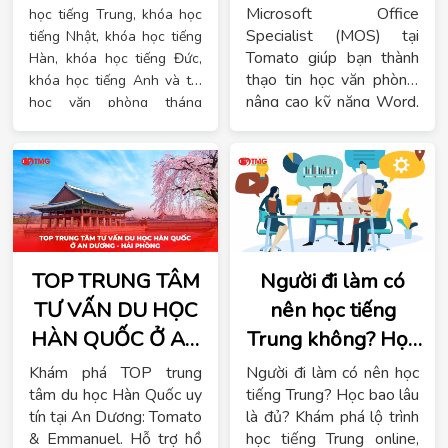
Microsoft Office
học tiếng Trung, khóa học
Specialist (MOS) tại
tiếng Nhật, khóa học tiếng
Tomato giúp bạn thành
Hàn, khóa học tiếng Đức,
thạo tin học văn phòng,
khóa học tiếng Anh và tin
nâng cao kỹ năng Word,
học văn phòng tháng
Excel, PowerPoint và dễ
07/2025 của trung tâm
dàng lấy chứng chỉ quốc
ngoại ngữ Tomato tại các
tế.
cơ sở Hải Phòng. Xem ngay
để chọn lịch học phù hợp
với mình nhé! Với hơn 10
năm kinh nghiệm trong đào
tạo đa dạng ngoại ngữ,
TOP TRUNG TÂM
Người đi làm có
trung tâm ngoại ngữ
Tomato tự hào là đơn vị
TƯ VẤN DU HỌC
nên học tiếng
đào tạo đa dạng ngoại ngữ
HÀN QUỐC Ở AN
Trung không? Học
hàng đầu đáp ứng đầy đủ
DƯƠNG HẢI
bao lâu là đủ?
nhu cầu của học viên. Tại
Khám phá TOP trung
Người đi làm có nên học
Tomato có các khóa học
PHÒNG
tâm du học Hàn Quốc uy
tiếng Trung? Học bao lâu
ngoại ngữ với các ngôn
tín tại An Dương: Tomato
là đủ? Khám phá lộ trình
ngữ hot hiện nay và tin học
& Emmanuel. Hỗ trợ hồ
học tiếng Trung online,