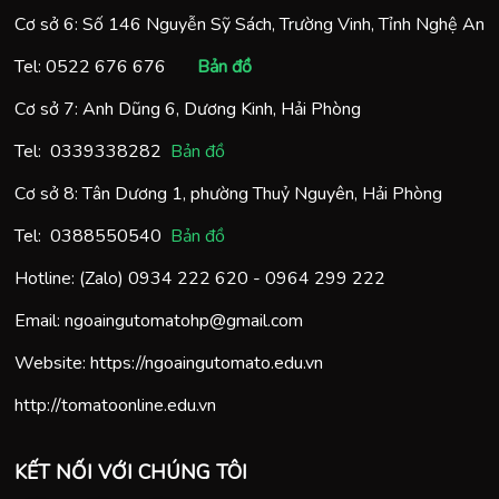
Cơ sở 6: Số 146 Nguyễn Sỹ Sách, Trường Vinh, Tỉnh Nghệ An
Tel:
0522 676 676
Bản đồ
Cơ sở 7: Anh Dũng 6, Dương Kinh, Hải Phòng
Tel:
0
339338282
Bản đồ
Cơ sở 8: Tân Dương 1, phường Thuỷ Nguyên, Hải Phòng
Tel:
0388550540
Bản đồ
Hotline: (Zalo)
0934 222 620
-
0964 299 222
Email:
ngoaingutomatohp@gmail.com
Website:
https://ngoaingutomato.edu.vn
http://tomatoonline.edu.vn
KẾT NỐI VỚI CHÚNG TÔI