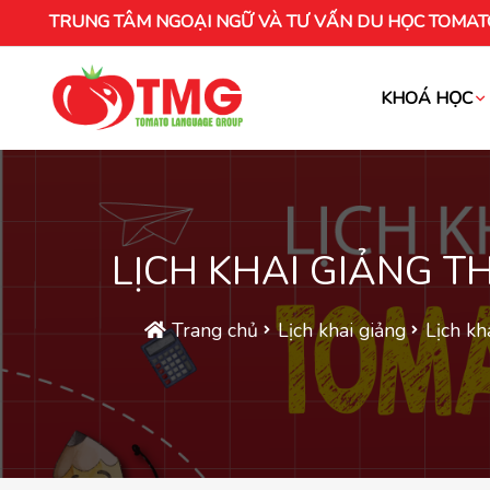
TRUNG TÂM NGOẠI NGỮ VÀ TƯ VẤN DU HỌC TOMAT
KHOÁ HỌC
Khóa học tiếng Việt cho người nước ng
LỊCH KHAI GIẢNG 
Trang chủ
Lịch khai giảng
Lịch kh