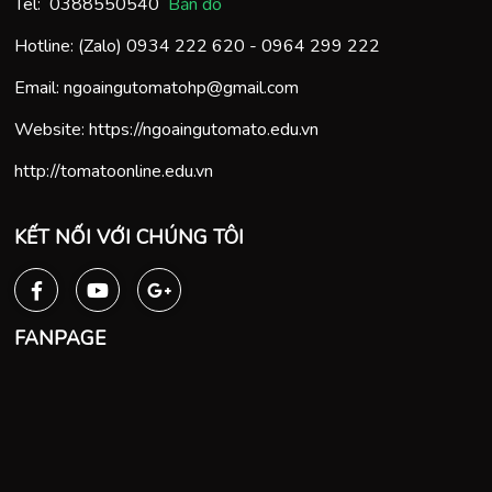
Tel:
0388550540
Bản đồ
Hotline: (Zalo)
0934 222 620
-
0964 299 222
Email:
ngoaingutomatohp@gmail.com
Website:
https://ngoaingutomato.edu.vn
http://tomatoonline.edu.vn
KẾT NỐI VỚI CHÚNG TÔI
FANPAGE