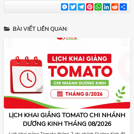
Messenger
Twitter
Telegram
Pinterest
WhatsApp
LinkedIn
Reddit
Sha
BÀI VIẾT LIÊN QUAN:
LỊCH KHAI GIẢNG TOMATO CHI NHÁNH
DƯƠNG KINH THÁNG 08/2026