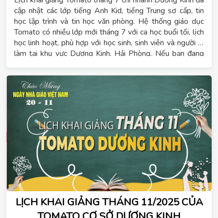
Lịch khai giảng Tomato tháng 7 chi nhánh Dương Kinh đã
cập nhật các lớp tiếng Anh Kid, tiếng Trung sơ cấp, tin
học lập trình và tin học văn phòng. Hệ thống giáo dục
Tomato có nhiều lớp mới tháng 7 với ca học buổi tối, lịch
học linh hoạt, phù hợp với học sinh, sinh viên và người đi
làm tại khu vực Dương Kinh, Hải Phòng. Nếu bạn đang
tìm lịch khai giảng tiếng Trung tháng 7, lịch khai giảng
tiếng Anh tháng 7 hoặc lớp tin học mới trong tháng 7,
Tomato Dương Kinh là lựa chọn phù hợp để bắt đầu học
theo lộ trình rõ ràng. Học viên có thể liên hệ trước để
được tư vấn ca học, trình độ phù hợp và thông tin lớp còn
chỗ.
LỊCH KHAI GIẢNG THÁNG 11/2025 CỦA
TOMATO CƠ SỞ DƯƠNG KINH