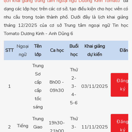
l
ịch khai giảng trung tâm ngoại ngữ Dương Kinh Tomato
đa
dạng các lớp học trên các cơ sở, tạo điều kiện cho học viên có
nhu cầu trong toàn thành phố. Dưới đây là lịch khai giảng
tháng 12/2025 của cơ sở Trung tâm ngoại ngữ Tin học
Tomato Dương Kinh - Anh Dũng 6
Ngoại
Tên
Buổi
Khai giảng
STT
Ca học
Đăng 
ngữ
lớp
học
dự kiến
Trung
Thứ
Sơ
2-
Đăng
cấp
8h00 -
1
3-
03/11/2025
ký
cấp
09h30
4-
tốc
5-6
sáng
Trung
Thứ
Đăng
19h30-
Tiếng
2
Giao
3-
11/11/2025
ký
21h00