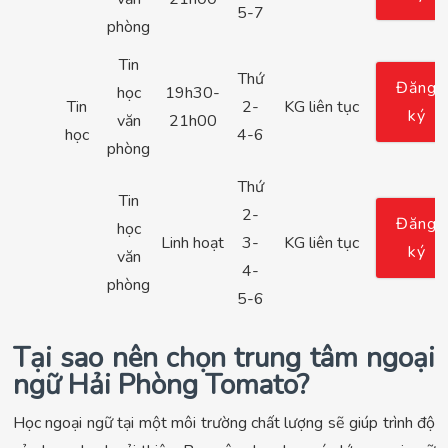
5-7
phòng
Tin
Thứ
Đăng
học
19h30-
Tin
2-
KG liên tục
ký
văn
21h00
học
4-6
phòng
Thứ
Tin
2-
Đăng
học
Linh hoạt
3-
KG liên tục
ký
văn
4-
phòng
5-6
Tại sao nên chọn trung tâm ngoại
ngữ Hải Phòng Tomato?
Học ngoại ngữ tại một môi trường chất lượng sẽ giúp trình độ