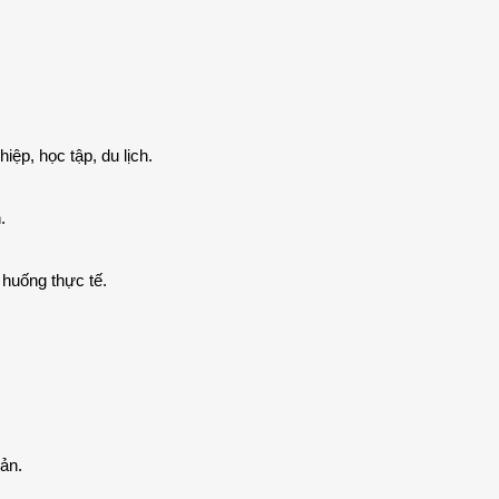
iệp, học tập, du lịch.
.
 huống thực tế.
bản.