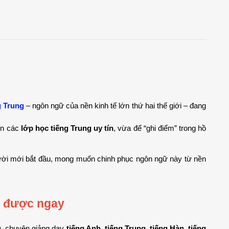
g Trung
 – ngôn ngữ của nền kinh tế lớn thứ hai thế giới – đang 
n các 
lớp học tiếng Trung uy tín
, vừa để “ghi điểm” trong hồ 
ười mới bắt đầu, mong muốn chinh phục ngôn ngữ này từ nền 
g được ngay
g
, chuyên giảng dạy 
tiếng Anh, tiếng Trung, tiếng Hàn, tiếng 