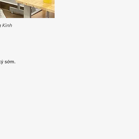
g Kinh
 ký sớm.