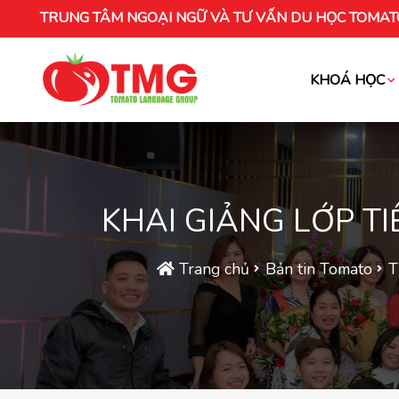
TRUNG TÂM NGOẠI NGỮ VÀ TƯ VẤN DU HỌC TOMAT
KHOÁ HỌC
Khóa học tiếng Việt cho người nước ng
KHAI GIẢNG LỚP T
Trang chủ
Bản tin Tomato
T