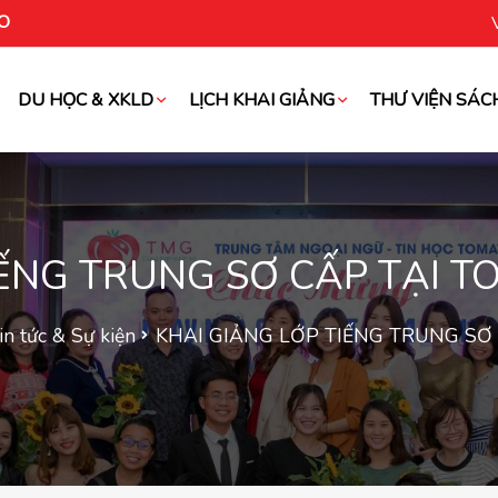
O
DU HỌC & XKLD
LỊCH KHAI GIẢNG
THƯ VIỆN SÁC
oài
IẾNG TRUNG SƠ CẤP TẠI 
in tức & Sự kiện
KHAI GIẢNG LỚP TIẾNG TRUNG SƠ