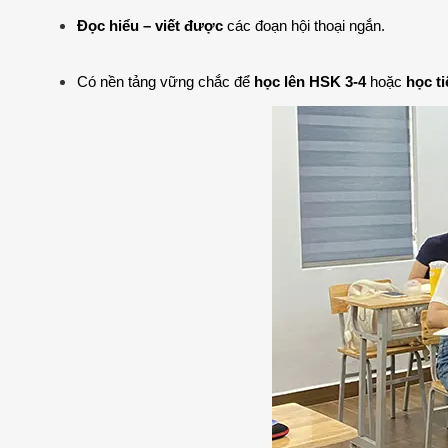
Đọc hiểu – viết được
 các đoạn hội thoại ngắn.
Có nền tảng vững chắc để 
học lên HSK 3-4
 hoặc 
học t