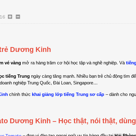
16
 trẻ Dương Kinh
ấm vé vàng
 mở ra hàng trăm cơ hội học tập và nghề nghiệp. Và 
tiến
ọc tiếng Trung
 ngày càng tăng mạnh. Nhiều bạn trẻ chủ động tìm đế
ác doanh nghiệp Trung Quốc, Đài Loan, Singapore…
Kinh
 chính thức 
khai giảng lớp tiếng Trung sơ cấp
 – dành cho ng
to Dương Kinh – Học thật, nói thật, dùn
dục Tomato
 – đơn vị đào tạo ngoại ngữ uy tín hàng đầu tại 
Hải Phòn