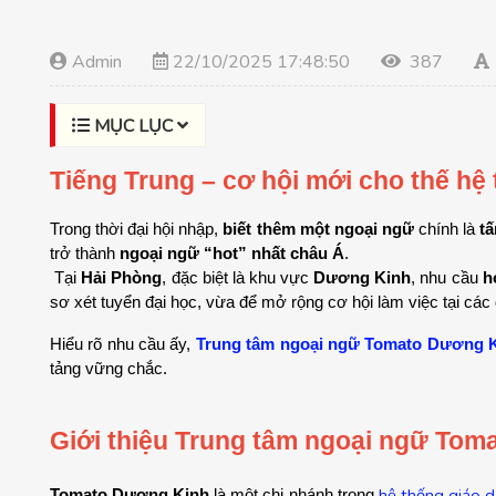
Admin
22/10/2025 17:48:50
387
MỤC LỤC
Tiếng Trung – cơ hội mới cho thế hệ
Trong thời đại hội nhập, 
biết thêm một ngoại ngữ
 chính là 
t
trở thành 
ngoại ngữ “hot” nhất châu Á
.
 Tại 
Hải Phòng
, đặc biệt là khu vực 
Dương Kinh
, nhu cầu 
h
sơ xét tuyển đại học, vừa để mở rộng cơ hội làm việc tại c
Hiểu rõ nhu cầu ấy, 
Trung tâm ngoại ngữ Tomato Dương 
tảng vững chắc.
Giới thiệu Trung tâm ngoại ngữ Toma
hệ thống giáo 
Tomato Dương Kinh
 là một chi nhánh trong 