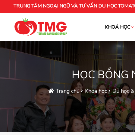
TRUNG TÂM NGOẠI NGỮ VÀ TƯ VẤN DU HỌC TOMAT
KHOÁ HỌC
Khóa học tiếng Việt cho người nước ng
HỌC BỔNG 
Trang chủ
Khoá học
Du học 