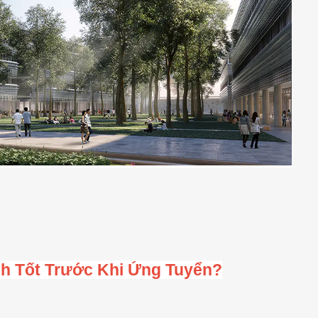
nh Tốt Trước Khi Ứng Tuyển?