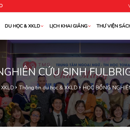
O
DU HỌC & XKLD
LỊCH KHAI GIẢNG
THƯ VIỆN SÁC
oài
NGHIÊN CỨU SINH FULBRI
& XKLD
Thông tin du học & XKLD
HỌC BỔNG NGHIÊ