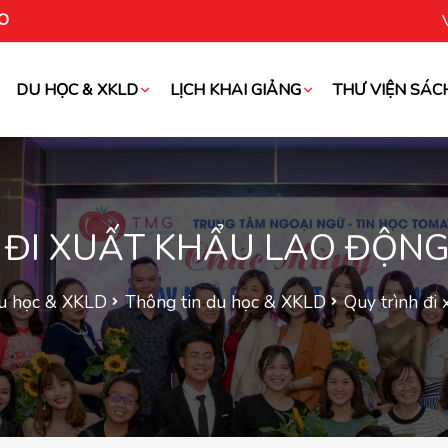
O
DU HỌC & XKLD
LỊCH KHAI GIẢNG
THƯ VIỆN SÁC
oài
 ĐI XUẤT KHẨU LAO ĐỘN
u học & XKLD
Thông tin du học & XKLD
Quy trình đi