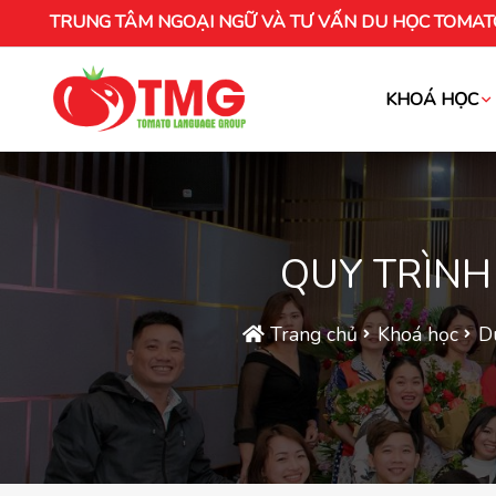
TRUNG TÂM NGOẠI NGỮ VÀ TƯ VẤN DU HỌC TOMAT
KHOÁ HỌC
Khóa học tiếng Việt cho người nước ng
QUY TRÌNH
Trang chủ
Khoá học
D