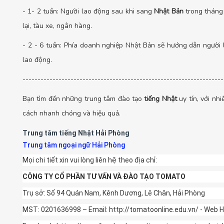
- 1- 2 tuần: Người lao động sau khi sang
Nhật Bản
trong tháng 
lại, tàu xe, ngân hàng.
- 2 - 6 tuần: Phía doanh nghiệp Nhật Bản sẽ hướng dẫn người l
lao động.
-------------------------------------------------------------------
Bạn tìm đến những trung tâm đào tạo
tiếng Nhật
uy tín, với n
cách nhanh chóng và hiệu quả.
Trung tâm tiếng Nhật Hải Phòng
Trung tâm ngoại ngữ Hải Phòng
Mọi chi tiết xin vui lòng liên hệ theo địa chỉ:
CÔNG TY CỔ PHẦN TƯ VẤN VÀ ĐÀO TẠO TOMATO
Trụ sở: Số 94 Quán Nam, Kênh Dương, Lê Chân, Hải Phòng
MST: 0201636998 – Email: http://tomatoonline.edu.vn/ - Web H