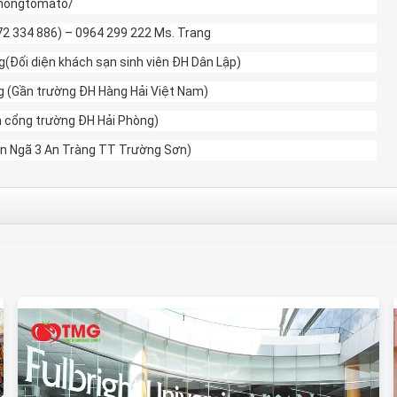
phongtomato/
772 334 886) – 0964 299 222 Ms. Trang
Đối diện khách sạn sinh viên ĐH Dân Lập)
g (Gần trường ĐH Hàng Hải Việt Nam)
ện cổng trường ĐH Hải Phòng)
Gần Ngã 3 An Tràng TT Trường Sơn)