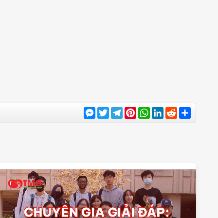
Messenger
Twitter
Telegram
Pinterest
WhatsApp
LinkedIn
Reddit
Share