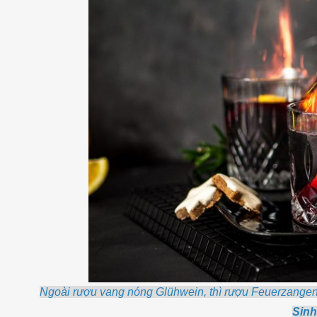
Ngoài rượu vang nóng Glühwein, thì rượu Feuerzangen
Sinh