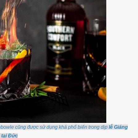
bowle cũng được sử dụng khá phổ biến trong dịp
lễ Giáng
 tại Đức