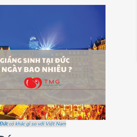
 Đức
có khác gì so với Việt Nam