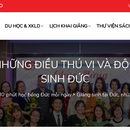
O
DU HỌC & XKLD
LỊCH KHAI GIẢNG
THƯ VIỆN SÁC
oài
NHỮNG ĐIỀU THÚ VỊ VÀ Đ
SINH ĐỨC
30 phút học tiếng Đức mỗi ngày
Giáng sinh tại Đức, nhữ