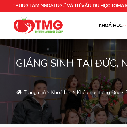
TRUNG TÂM NGOẠI NGỮ VÀ TƯ VẤN DU HỌC TOMAT
KHOÁ HỌC
Khóa học tiếng Việt cho người nước ng
GIÁNG SINH TẠI ĐỨC, 
Trang chủ
Khoá học
Khóa học tiếng Đức