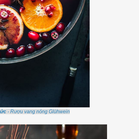
Đức
- Rượu vang nóng Glühwein