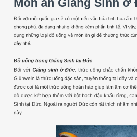
Món ăn Giáng Sinh ở
Đối với mỗi quốc gia sẽ có một nền văn hóa tinh hoa ẩm t
phong phú, đa dạng nhưng không kém phần tinh tế. Vì vậy,
dụng những loại đồ uống và món ăn gì để thưởng thức cùng
đây nhé.
Đồ uống trong Giáng Sinh tại Đức
Đối với
Giáng sinh ở Đức
, thức uống chắc chắn khôn
Glühwein là thức uống đặc sản, truyền thống tại đây và 
được coi là một thức uống hoàn hảo giúp làm ấm cơ thể
đỏ được kết hợp thêm với bột bạch đậu khấu rừng, cam
Sinh tại Đức. Ngoài ra người Đức còn rất thích nhâm nh
này.