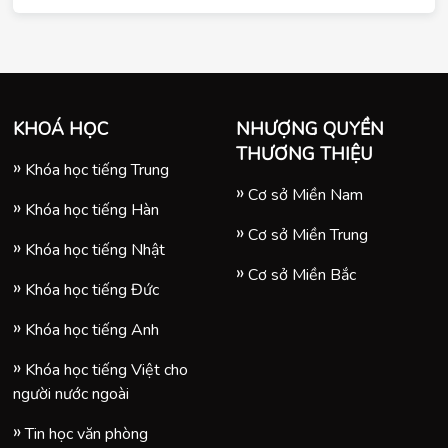
Phòng để bảo đảm chất lượng học. Cùng trung 
tâm tiếng Đức Tomato tổng hợp 
top 6 trung tâm 
đào tạo tiếng Đức uy tín nhất Hải Phòng
 trong bài 
viết dưới đây
KHOÁ HỌC
NHƯỢNG QUYỀN
THƯƠNG THIỆU
Khóa học tiếng Trung
Cơ sở Miền Nam
Khóa học tiếng Hàn
Cơ sở Miền Trung
Khóa học tiếng Nhật
Cơ sở Miền Bắc
Khóa học tiếng Đức
Khóa học tiếng Anh
Khóa học tiếng Việt cho
người nước ngoài
Tin học văn phòng