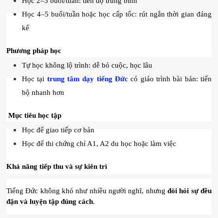
Học 2–3 buổi/tuần: tiến độ trung bình
Học 4–5 buổi/tuần hoặc học cấp tốc: rút ngắn thời gian đáng 
kể
Phương pháp học
Tự học không lộ trình: dễ bỏ cuộc, học lâu
Học tại 
trung tâm dạy tiếng Đức
 có giáo trình bài bản: tiến 
bộ nhanh hơn
 Mục tiêu học tập
Học để giao tiếp cơ bản
Học để thi chứng chỉ A1, A2 du học hoặc làm việc
Khả năng tiếp thu và sự kiên trì
Tiếng Đức không khó như nhiều người nghĩ, nhưng 
đòi hỏi sự đều 
đặn và luyện tập đúng cách
.