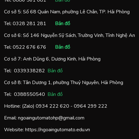
Cơ sở 5: Số 68 Quán Nam, phường Lê Chân, TP. Hải Phòng
Tel:
0328 281 281
Bản đồ
Cơ sở 6: Số 146 Nguyễn Sỹ Sách, Trường Vinh, Tỉnh Nghệ An
Tel:
0522 676 676
Bản đồ
Cơ sở 7: Anh Dũng 6, Dương Kinh, Hải Phòng
Tel:
0
339338282
Bản đồ
Cơ sở 8: Tân Dương 1, phường Thuỷ Nguyên, Hải Phòng
Tel:
0388550540
Bản đồ
Hotline: (Zalo)
0934 222 620
-
0964 299 222
Email:
ngoaingutomatohp@gmail.com
Website:
https://ngoaingutomato.edu.vn