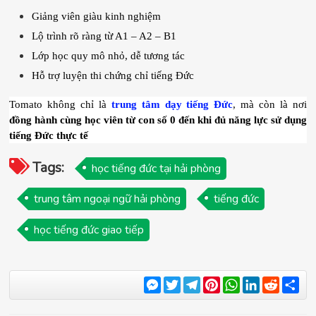
Giảng viên giàu kinh nghiệm
Lộ trình rõ ràng từ A1 – A2 – B1
Lớp học quy mô nhỏ, dễ tương tác
Hỗ trợ luyện thi chứng chỉ tiếng Đức
Tomato không chỉ là 
trung tâm dạy tiếng Đức
, mà còn là nơi 
đồng hành cùng học viên từ con số 0 đến khi đủ năng lực sử dụng 
tiếng Đức thực tế
Tags:
học tiếng đức tại hải phòng
trung tâm ngoại ngữ hải phòng
tiếng đức
học tiếng đức giao tiếp
Messenger
Twitter
Telegram
Pinterest
WhatsApp
LinkedIn
Reddit
Sha