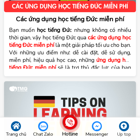
Các ứng dụng học tiếng Đức miễn phí
Bạn muốn
học tiếng Đứ
c nhưng không có nhiều
thời gian, vậy học tiếng Đức qua
các ứng dụng học
tiếng Đức miễn phí
là một giải pháp tối ưu cho bạn.
Với những ưu điểm như: dễ cài đặt, dễ sử dụng,
miễn phí, hiệu quả học cao, những
ứng dụng học
tiếng Đức miễn phí
sẽ là trợ thủ đắc lực của bạn
trên con đường chinh phục
tiếng Đức
. Cùng
trung
tâm tiếng Đức Tomato
tìm hiểu trong bài viết dưới
đây
Hotline
Trang chủ
Chat Zalo
Messenger
Up top