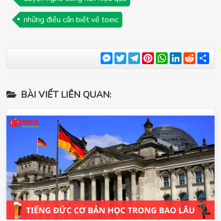
những điều cần biết về toeic
Messenger
Twitter
Telegram
Pinterest
WhatsApp
LinkedIn
Reddit
Sha
BÀI VIẾT LIÊN QUAN: