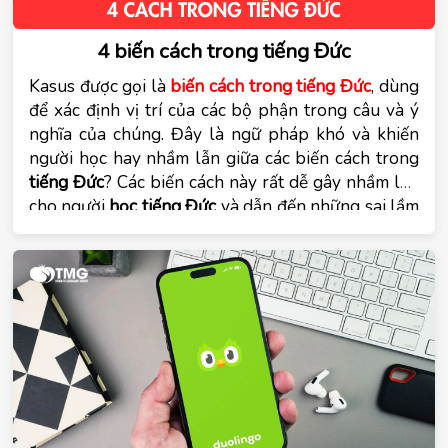
4 biến cách trong tiếng Đức
Kasus được gọi là
biến cách trong tiếng Đức
, dùng
để xác định vị trí của các bộ phận trong câu và ý
nghĩa của chúng. Đây là ngữ pháp khó và khiến
người học hay nhầm lẫn giữa các biến cách trong
tiếng Đức
? Các biến cách này rất dễ gây nhầm lẫn
cho người
học tiếng Đức
và dẫn đến những sai lầm
không đáng có nếu như bạn không nắm chắc cách
sử dụng của những cách này. Cùng tìm hiểu nội
dung này trong bài viết dưới đây của
trung tâm
tiếng Đức Tomato
.