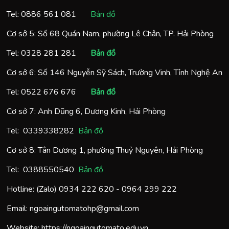
Tel:
0886 561 081
Bản đồ
Cơ sở 5: Số 68 Quán Nam, phường Lê Chân, TP. Hải Phòng
Tel:
0328 281 281
Bản đồ
Cơ sở 6: Số 146 Nguyễn Sỹ Sách, Trường Vinh, Tỉnh Nghệ An
Tel:
0522 676 676
Bản đồ
Cơ sở 7: Anh Dũng 6, Dương Kinh, Hải Phòng
Tel:
0
339338282
Bản đồ
Cơ sở 8: Tân Dương 1, phường Thuỷ Nguyên, Hải Phòng
Tel:
0388550540
Bản đồ
Hotline: (Zalo)
0934 222 620
-
0964 299 222
Email:
ngoaingutomatohp@gmail.com
Website:
https://ngoaingutomato.edu.vn