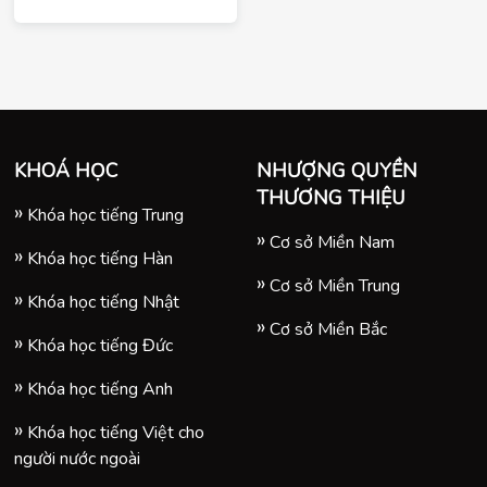
là thời gian nào, hay tại
Đức có những gì thú vị
về ẩm thực trong lễ
Giáng Sinh, chợ Giáng
Sinh tại Đức có gì và
người Đức thường tặng
quà gì cho nhau. Cùng
KHOÁ HỌC
NHƯỢNG QUYỀN
Tomato khám phá tất tần
THƯƠNG THIỆU
tật trong bài viết này
Khóa học tiếng Trung
nhé.
Cơ sở Miền Nam
Khóa học tiếng Hàn
Cơ sở Miền Trung
Khóa học tiếng Nhật
Cơ sở Miền Bắc
Khóa học tiếng Đức
Khóa học tiếng Anh
Khóa học tiếng Việt cho
người nước ngoài