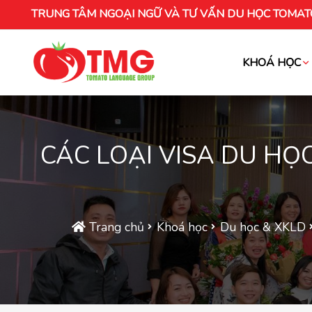
TRUNG TÂM NGOẠI NGỮ VÀ TƯ VẤN DU HỌC TOMAT
KHOÁ HỌC
Khóa học tiếng Việt cho người nước ng
CÁC LOẠI VISA DU HỌC
Trang chủ
Khoá học
Du học & XKLD