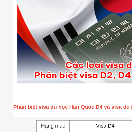
Phân biệt visa du học Hàn Quốc D4 và visa du
Hạng mục
Visa D4