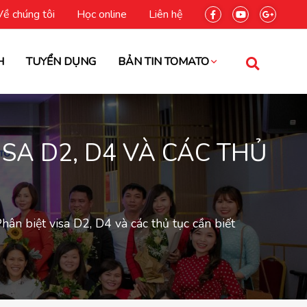
Về chúng tôi
Học online
Liên hệ
H
TUYỂN DỤNG
BẢN TIN TOMATO
ISA D2, D4 VÀ CÁC THỦ
hân biệt visa D2, D4 và các thủ tục cần biết