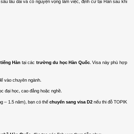
sâu lâu dài và có nguyện vọng làm việc, định cư tại Hàn sau khi 
 tiếng Hàn
 tại các 
trường du học Hàn Quốc
. Visa này phù hợp 
 để vào chuyên ngành.
c đại học, cao đẳng hoặc nghề.
g – 1.5 năm), bạn có thể 
chuyển sang visa D2
 nếu thi đỗ TOPIK 