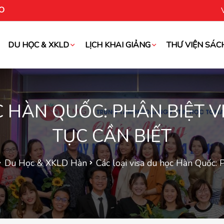
O
DU HỌC & XKLD
LỊCH KHAI GIẢNG
THƯ VIỆN SÁC
oài
 HÀN QUỐC: PHÂN BIỆT V
TỤC CẦN BIẾT
Du Học & XKLD Hàn
Các loại visa du học Hàn Quốc: P