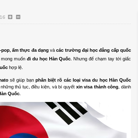
16
-pop, ẩm thực đa dạng
 và 
các trường đại học đẳng cấp quốc 
am mong muốn 
đi du học Hàn Quốc
. Nhưng để chạm tay tới giấc 
Quốc
 hợp lệ.
mato
 sẽ giúp bạn 
phân biệt rõ các loại visa du học Hàn Quốc 
những thủ tục, điều kiện, và bí quyết 
xin visa thành công
, dành 
 Hàn Quốc
.