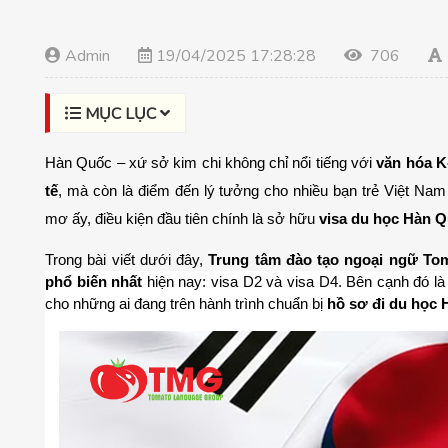
Admin
19/04/2025 17:28:28
706
MỤC LỤC
Hàn Quốc – xứ sở kim chi không chỉ nổi tiếng với 
văn hóa K
tế
, mà còn là điểm đến lý tưởng cho nhiều bạn trẻ Việt N
mơ ấy, điều kiện đầu tiên chính là sở hữu 
visa du học Hàn 
Trong bài viết dưới đây, 
Trung tâm đào tạo ngoại ngữ To
phổ biến nhất
 hiện nay: visa D2 và visa D4. Bên cạnh đó là 
cho những ai đang trên hành trình chuẩn bị 
hồ sơ đi du học