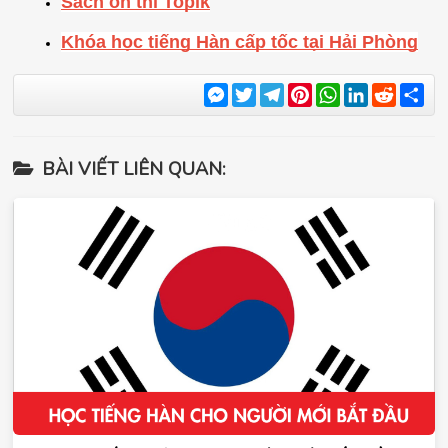
Sách ôn thi Topik
Khóa học tiếng Hàn cấp tốc tại Hải Phòng
Messenger
Twitter
Telegram
Pinterest
WhatsApp
LinkedIn
Reddit
Sha
BÀI VIẾT LIÊN QUAN: