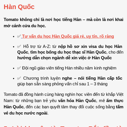
Hàn Quốc
Tomato không chỉ là nơi học tiếng Hàn – mà còn là nơi khai 
mở cánh cửa du học.
✅
Tư vấn du học Hàn Quốc giá rẻ, uy tín, rõ ràng
✅ Hỗ trợ từ A-Z: từ 
nộp hồ sơ xin visa du học Hàn 
Quốc
, 
tìm học bổng du học thạc sĩ Hàn Quốc
, cho đến 
hướng dẫn chọn ngành dễ xin việc ở Hàn Quốc
✅ Đội ngũ giáo viên tiếng Hàn nhiều năm kinh nghiệm
✅ Chương trình luyện 
nghe – nói tiếng Hàn cấp tốc
giúp bạn sẵn sàng phỏng vấn chỉ sau 1 – 3 tháng
Tomato đã đồng hành cùng hàng nghìn học viên đến từ khắp Việt 
Nam: từ những bạn trẻ yêu 
văn hóa Hàn Quốc
, mê 
ẩm thực 
Hàn Quốc
, đến các bạn quyết tâm thay đổi cuộc sống bằng 
tấm 
vé du học nước ngoài
.