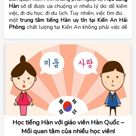
Hàn
sở dĩ được ưa chuộng vì nhiều lý do: dễ kiếm
việc, đi du học, đi du lịch. Tuy nhiên, việc tìm được
một
trung tâm tiếng Hàn uy tín tại Kiến An Hải
Phòng
, chất lượng tại Kiến An không phải việc dễ
dàng và trung tâm tiếng Hàn Tomato có thể là một
lựa chọn tốt khi bạn muốn
học tiếng Hàn tại Kiến
An Hải Phòng
. Cùng tìm hiểu trong bài viết dưới
đây:
Học tiếng Hàn với giáo viên Hàn Quốc –
Mối quan tâm của nhiều học viên!