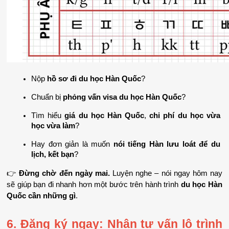
Nộp 
hồ sơ đi du học Hàn Quốc
?
Chuẩn bị 
phỏng vấn visa du học Hàn Quốc
?
Tìm hiểu 
giá du học Hàn Quốc
, 
chi phí du học vừa 
học vừa làm
?
Hay đơn giản là muốn 
nói tiếng Hàn lưu loát để du 
lịch, kết bạn
?
👉 
Đừng chờ đến ngày mai.
 Luyện nghe – nói ngay hôm nay 
sẽ giúp bạn đi nhanh hơn một bước trên hành trình 
du học Hàn 
Quốc cần những gì
.
6. Đăng ký ngay: Nhận tư vấn lộ trình 