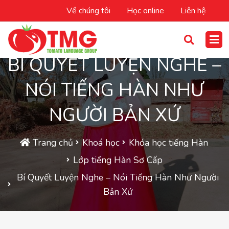
Về chúng tôi
Học online
Liên hệ
BÍ QUYẾT LUYỆN NGHE –
NÓI TIẾNG HÀN NHƯ
NGƯỜI BẢN XỨ
Trang chủ
Khoá học
Khóa học tiếng Hàn
Lớp tiếng Hàn Sơ Cấp
Bí Quyết Luyện Nghe – Nói Tiếng Hàn Như Người
Bản Xứ