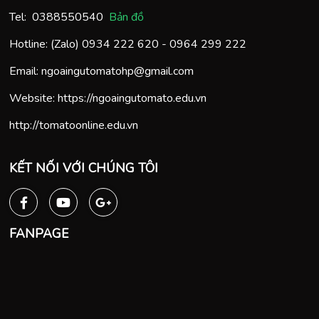
Tel:
0388550540
Bản đồ
Hotline: (Zalo)
0934 222 620
-
0964 299 222
Email:
ngoaingutomatohp@gmail.com
Website:
https://ngoaingutomato.edu.vn
http://tomatoonline.edu.vn
KẾT NỐI VỚI CHÚNG TÔI
FANPAGE