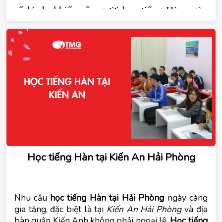
số lý do khiến số người học tiếng Hàn ngày 
một gia tăng. Hiện nay có rất nhiều trung tâm 
tiếng Hàn tại Hải Phòng và Tomato là một 
trong số đó. Cùng tìm hiểu những ưu điểm 
nổi bật khi học tại trung tâm tiếng Hàn 
Tomato tại Hải Phòng trong bài viết dưới đây
Học tiếng Hàn tại Kiến An Hải Phòng
Nhu cầu
học tiếng Hàn tại Hải Phòng
ngày càng
gia tăng, đặc biệt là tại
Kiến An Hải Phòng
và địa
bàn quận Kiến Anh không phải ngoại lệ.
Học tiếng