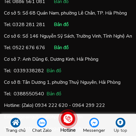
Tel:
0886 561 081
Bản đồ
Cơ sở 5: Số 68 Quán Nam, phường Lê Chân, TP. Hải Phòng
Tel:
0328 281 281
Bản đồ
Cơ sở 6: Số 146 Nguyễn Sỹ Sách, Trường Vinh, Tỉnh Nghệ An
Tel:
0522 676 676
Bản đồ
Cơ sở 7: Anh Dũng 6, Dương Kinh, Hải Phòng
Tel:
0
339338282
Bản đồ
Cơ sở 8: Tân Dương 1, phường Thuỷ Nguyên, Hải Phòng
Tel:
0388550540
Bản đồ
Hotline: (Zalo)
0934 222 620
-
0964 299 222
Email:
ngoaingutomatohp@gmail.com
Website:
https://ngoaingutomato.edu.vn
Hotline
Trang chủ
Chat Zalo
Messenger
Up top