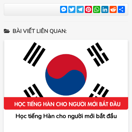
Messenger
Twitter
Telegram
Pinterest
WhatsApp
LinkedIn
Reddit
Sha
BÀI VIẾT LIÊN QUAN:
Học tiếng Hàn cho người mới bắt đầu