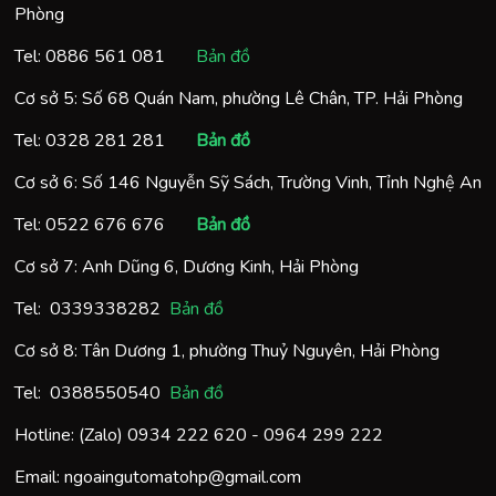
Phòng
Tel:
0886 561 081
Bản đồ
Cơ sở 5: Số 68 Quán Nam, phường Lê Chân, TP. Hải Phòng
Tel:
0328 281 281
Bản đồ
Cơ sở 6: Số 146 Nguyễn Sỹ Sách, Trường Vinh, Tỉnh Nghệ An
Tel:
0522 676 676
Bản đồ
Cơ sở 7: Anh Dũng 6, Dương Kinh, Hải Phòng
Tel:
0
339338282
Bản đồ
Cơ sở 8: Tân Dương 1, phường Thuỷ Nguyên, Hải Phòng
Tel:
0388550540
Bản đồ
Hotline: (Zalo)
0934 222 620
-
0964 299 222
Email:
ngoaingutomatohp@gmail.com