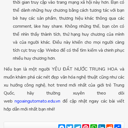
thời gian truy cập vào trang mạng xã hội này hơn. Bạn có
thể dành những huy chương bằng cách tương tác với bạn
bè hay các sản phẩm, thương hiệu khác thông qua các
comment, like hay share. Không những thế, bạn còn có
thể nhìn thấy thành tích, thứ hạng huy chương của mình
và của người khác. Điều này khiến cho mọi người càng
tích cực truy cập Weibo để có thể tìm kiếm và chinh phục
nhiều huy chương hơn.
Nếu bạn là một người YÊU ĐẤT NƯỚC TRUNG HOA và
muốn khám phá các nét đẹp văn hóa nghệ thuật cũng như các
xu hướng công nghệ, hot trend mới nhất của giới trẻ Trung
Quốc, hãy thường xuyên theo dõi
web
ngoaingutomato.edu.vn
để cập nhật ngay các bài viết
hớp dẫn mới nhất bạn nhé!
Messenger
Twitter
Telegram
Pinterest
WhatsApp
LinkedIn
Reddit
Sha