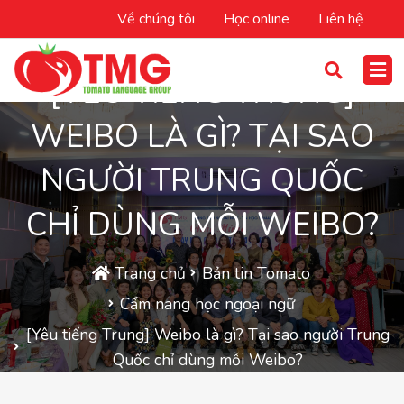
Về chúng tôi
Học online
Liên hệ
[YÊU TIẾNG TRUNG]
WEIBO LÀ GÌ? TẠI SAO
NGƯỜI TRUNG QUỐC
CHỈ DÙNG MỖI WEIBO?
Trang chủ
Bản tin Tomato
Cẩm nang học ngoại ngữ
[Yêu tiếng Trung] Weibo là gì? Tại sao người Trung
Quốc chỉ dùng mỗi Weibo?