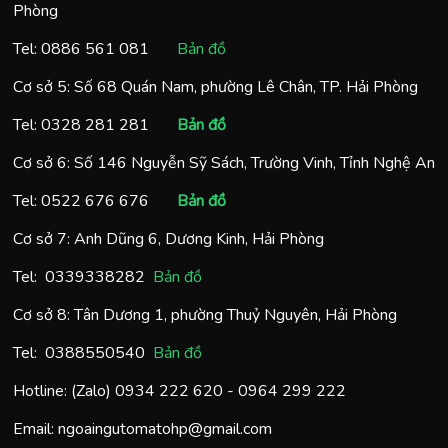
Phòng
Tel:
0886 561 081
Bản đồ
Cơ sở 5: Số 68 Quán Nam, phường Lê Chân, TP. Hải Phòng
Tel:
0328 281 281
Bản đồ
Cơ sở 6: Số 146 Nguyễn Sỹ Sách, Trường Vinh, Tỉnh Nghệ An
Tel:
0522 676 676
Bản đồ
Cơ sở 7: Anh Dũng 6, Dương Kinh, Hải Phòng
Tel:
0
339338282
Bản đồ
Cơ sở 8: Tân Dương 1, phường Thuỷ Nguyên, Hải Phòng
Tel:
0388550540
Bản đồ
Hotline: (Zalo)
0934 222 620
-
0964 299 222
Email:
ngoaingutomatohp@gmail.com