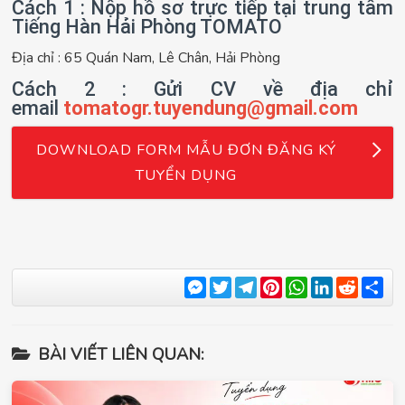
Cách 1 : Nộp hồ sơ trực tiếp tại trung tâm
Tiếng Hàn Hải Phòng TOMATO
Địa chỉ : 65 Quán Nam, Lê Chân, Hải Phòng
Cách 2 : Gửi CV về địa chỉ
email
tomatogr.tuyendung@gmail.com
DOWNLOAD FORM MẪU ĐƠN ĐĂNG KÝ
TUYỂN DỤNG
Messenger
Twitter
Telegram
Pinterest
WhatsApp
LinkedIn
Reddit
Sha
BÀI VIẾT LIÊN QUAN: