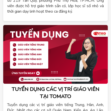
sở 219 Tân Quý, phường Phú Thọ Hòa, TP.HCM. Ứng
viên được hỗ trợ giáo trình sẵn có, lớp học sĩ số nhỏ và
thời gian dạy linh hoạt theo ca đăng ký.
TUYỂN DỤNG CÁC VỊ TRÍ GIÁO VIÊN
TẠI TOMATO
Tuyển dụng các vị trí giáo viên tiếng Trung, Hàn, Anh,
Đức, Nhật cho các cơ sở Quán Nam, Kiến An, An Lão,