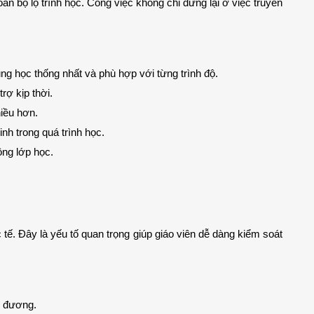
n bộ lộ trình học. Công việc không chỉ dừng lại ở việc truyền 
g học thống nhất và phù hợp với từng trình độ.
rợ kịp thời.
hiều hơn.
nh trong quá trình học.
ộng lớp học.
. Đây là yếu tố quan trọng giúp giáo viên dễ dàng kiểm soát 
g đương.