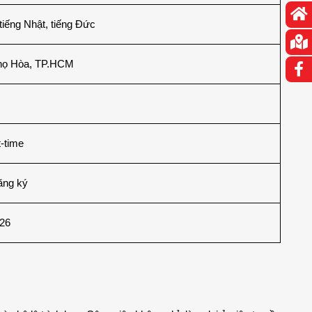
 tiếng Nhật, tiếng Đức
họ Hòa, TP.HCM
t-time
ăng ký
026