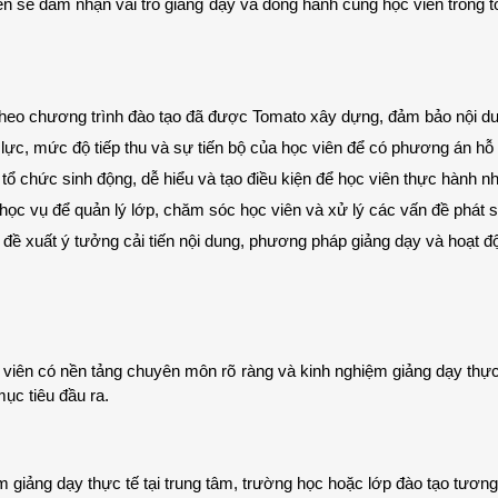
ên sẽ đảm nhận vai trò giảng dạy và đồng hành cùng học viên trong toà
theo chương trình đào tạo đã được Tomato xây dựng, đảm bảo nội dun
lực, mức độ tiếp thu và sự tiến bộ của học viên để có phương án hỗ t
tổ chức sinh động, dễ hiểu và tạo điều kiện để học viên thực hành n
học vụ để quản lý lớp, chăm sóc học viên và xử lý các vấn đề phát si
 đề xuất ý tưởng cải tiến nội dung, phương pháp giảng dạy và hoạt đ
iên có nền tảng chuyên môn rõ ràng và kinh nghiệm giảng dạy thực tế
mục tiêu đầu ra.
ệm giảng dạy thực tế tại trung tâm, trường học hoặc lớp đào tạo tươn