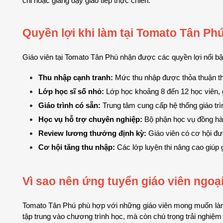
chỉ hoặc giảng dạy giao tiếp thực chiến.
Quyền lợi khi làm tại Tomato Tân Ph
Giáo viên tại Tomato Tân Phú nhận được các quyền lợi nổi bậ
Thu nhập cạnh tranh:
 Mức thu nhập được thỏa thuận th
Lớp học sĩ số nhỏ:
 Lớp học khoảng 8 đến 12 học viên, g
Giáo trình có sẵn:
 Trung tâm cung cấp hệ thống giáo trình
Học vụ hỗ trợ chuyên nghiệp:
 Bộ phận học vụ đồng hàn
Review lương thưởng định kỳ:
 Giáo viên có cơ hội đ
Cơ hội tăng thu nhập:
 Các lớp luyện thi nâng cao giúp 
Vì sao nên ứng tuyển giáo viên ngoạ
Tomato Tân Phú phù hợp với những giáo viên mong muốn làm v
tập trung vào chương trình học, mà còn chú trọng trải nghiệm 