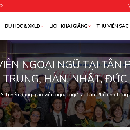
O
DU HỌC & XKLD
LỊCH KHAI GIẢNG
THƯ VIỆN SÁC
oài
IÊN NGOẠI NGỮ TẠI TÂN 
TRUNG, HÀN, NHẬT, ĐỨC
Tuyển dụng giáo viên ngoại ngữ tại Tân Phú cho tiếng