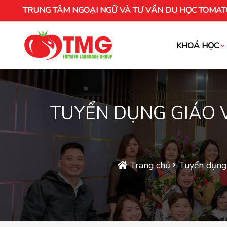
TRUNG TÂM NGOẠI NGỮ VÀ TƯ VẤN DU HỌC TOMAT
KHOÁ HỌC
Khóa học tiếng Việt cho người nước ng
TUYỂN DỤNG GIÁO V
Trang chủ
Tuyển dụng