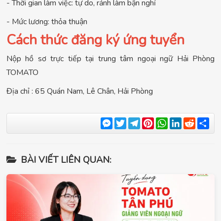
- Thời gian làm việc: tự do, rảnh làm bận nghỉ
- Mức lương: thỏa thuận
Cách thức đăng ký ứng tuyển
Nộp hồ sơ trực tiếp tại trung tâm ngoại ngữ Hải Phòng
TOMATO
Địa chỉ : 65 Quán Nam, Lê Chân, Hải Phòng
Messenger
Twitter
Telegram
Pinterest
WhatsApp
LinkedIn
Reddit
Sha
BÀI VIẾT LIÊN QUAN: