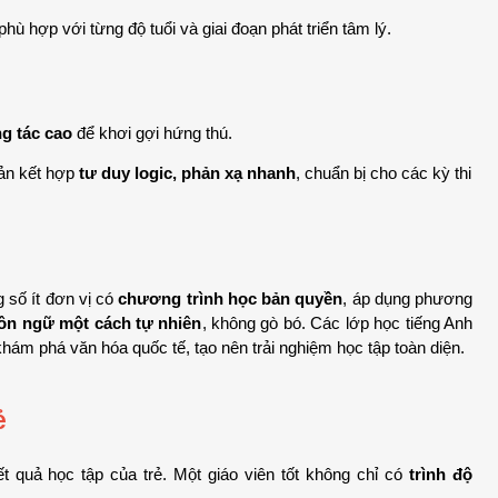
phù hợp với từng độ tuổi và giai đoạn phát triển tâm lý.
g tác cao
 để khơi gợi hứng thú.
ản kết hợp 
tư duy logic, phản xạ nhanh
, chuẩn bị cho các kỳ thi 
g số ít đơn vị có 
chương trình học bản quyền
, áp dụng phương 
ôn ngữ một cách tự nhiên
, không gò bó. Các lớp học tiếng Anh 
ám phá văn hóa quốc tế, tạo nên trải nghiệm học tập toàn diện.
ẻ
 quả học tập của trẻ. Một giáo viên tốt không chỉ có 
trình độ 