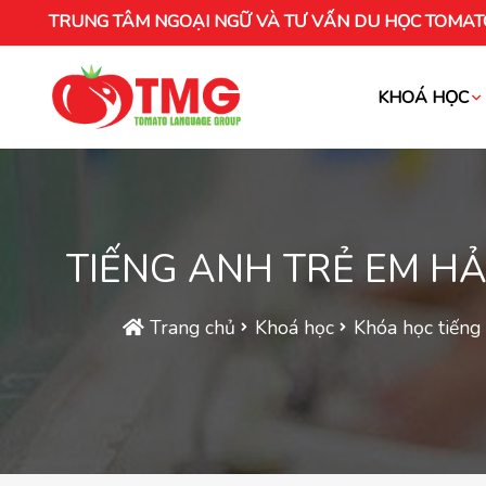
TRUNG TÂM NGOẠI NGỮ VÀ TƯ VẤN DU HỌC TOMAT
KHOÁ HỌC
Khóa học tiếng Việt cho người nước ng
TIẾNG ANH TRẺ EM HẢ
Trang chủ
Khoá học
Khóa học tiếng