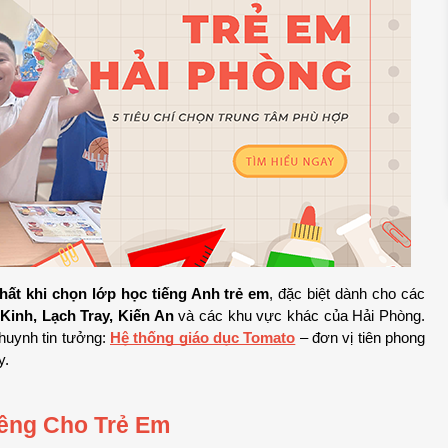
nhất khi chọn lớp học tiếng Anh trẻ em
, đặc biệt dành cho các 
inh, Lạch Tray, Kiến An
 và các khu vực khác của Hải Phòng. 
huynh tin tưởng: 
Hệ thống giáo dục Tomato
 – đơn vị tiên phong 
y.
êng Cho Trẻ Em