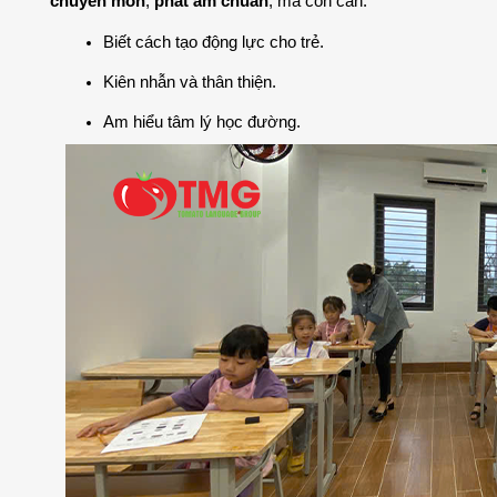
chuyên môn
, 
phát âm chuẩn
, mà còn cần:
Biết cách tạo động lực cho trẻ.
Kiên nhẫn và thân thiện.
Am hiểu tâm lý học đường.