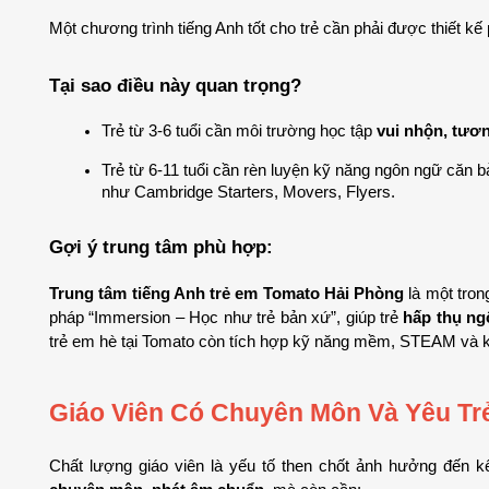
Một chương trình tiếng Anh tốt cho trẻ cần phải được thiết kế 
Tại sao điều này quan trọng?
Trẻ từ 3-6 tuổi cần môi trường học tập 
vui nhộn, tươn
Trẻ từ 6-11 tuổi cần rèn luyện kỹ năng ngôn ngữ căn b
như Cambridge Starters, Movers, Flyers.
Gợi ý trung tâm phù hợp:
Trung tâm tiếng Anh trẻ em Tomato Hải Phòng
 là một tron
pháp “Immersion – Học như trẻ bản xứ”, giúp trẻ 
hấp thụ ng
trẻ em hè tại Tomato còn tích hợp kỹ năng mềm, STEAM và kh
Giáo Viên Có Chuyên Môn Và Yêu Tr
Chất lượng giáo viên là yếu tố then chốt ảnh hưởng đến kết