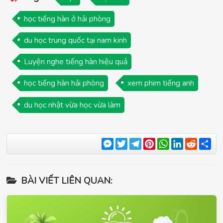
học tiếng hàn ở hải phòng
du học trung quốc tại nam kinh
Luyện nghe tiếng hàn hiệu quả
học tiếng hàn hải phòng
xem phim tiếng anh
du học nhật vừa học vừa làm
Messenger
Twitter
Telegram
Pinterest
WhatsApp
LinkedIn
Reddit
Sha
BÀI VIẾT LIÊN QUAN: