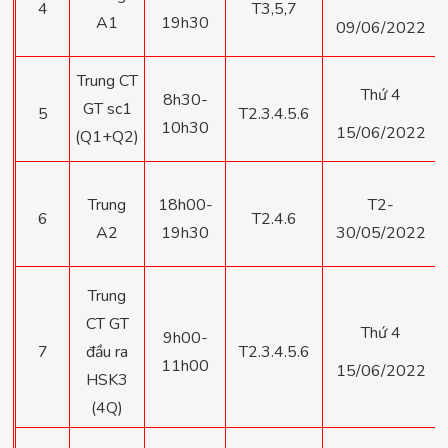
4
T3,5,7
A1
19h30
09/06/2022
Trung CT
Thứ 4
8h30-
GT sc1
5
T2.3.4.5.6
10h30
15/06/2022
(Q1+Q2)
Trung
18h00-
T2-
6
T2.4.6
A2
19h30
30/05/2022
Trung
CT GT
Thứ 4
9h00-
7
đầu ra
T2.3.4.5.6
11h00
15/06/2022
HSK3
(4Q)