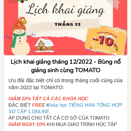
Lịch khai giảng tháng 12/2022 - Bùng nổ
giáng sinh cùng TOMATO
Ưu đãi đặc biệt chỉ có trong tháng cuối cùng của
năm 2022 tại TOMATO:
GIẢM 10%
TẤT CẢ CÁC KHÓA HỌC
ĐẶC BIỆT
FREE
K
hóa học TIẾNG HÀN TỔNG HỢP
SƠ CẤP 1 ONLINE
ÁP DỤNG CHO TẤT CẢ CƠ SỞ CỦA TOMATO
GIẢM NGAY 10%
KHI MUA GIÁO TRÌNH HỌC TẬP
Tư vấn miễn phí
các chương trình Du học - Du học