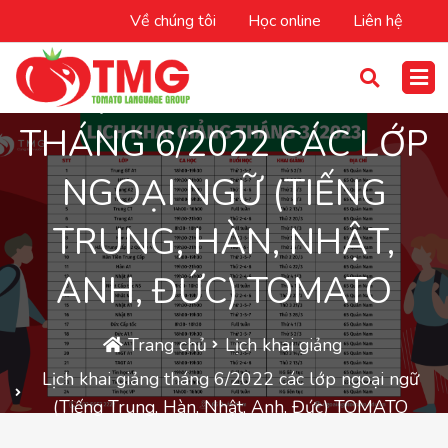
Về chúng tôi
Học online
Liên hệ
LỊCH KHAI GIẢNG
THÁNG 6/2022 CÁC LỚP
NGOẠI NGỮ (TIẾNG
TRUNG, HÀN, NHẬT,
ANH, ĐỨC) TOMATO
Trang chủ
Lịch khai giảng
Lịch khai giảng tháng 6/2022 các lớp ngoại ngữ
(Tiếng Trung, Hàn, Nhật, Anh, Đức) TOMATO