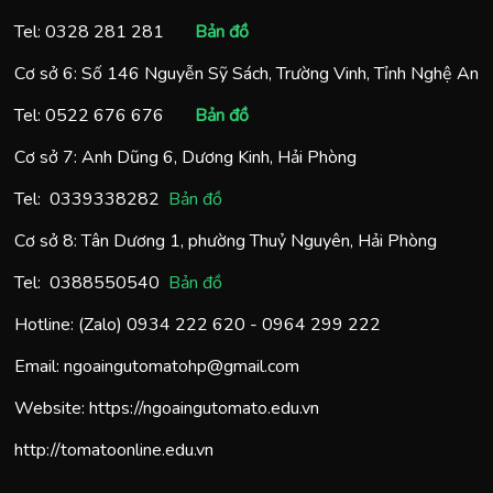
Tel:
0328 281 281
Bản đồ
Cơ sở 6: Số 146 Nguyễn Sỹ Sách, Trường Vinh, Tỉnh Nghệ An
Tel:
0522 676 676
Bản đồ
Cơ sở 7: Anh Dũng 6, Dương Kinh, Hải Phòng
Tel:
0
339338282
Bản đồ
Cơ sở 8: Tân Dương 1, phường Thuỷ Nguyên, Hải Phòng
Tel:
0388550540
Bản đồ
Hotline: (Zalo)
0934 222 620
-
0964 299 222
Email:
ngoaingutomatohp@gmail.com
Website:
https://ngoaingutomato.edu.vn
http://tomatoonline.edu.vn