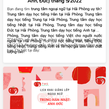
Anh, Đức) tháng 5/2022
Bạn đang tìm
trung tâm ngoại ngữ tại Hải Phòng uy tín
?
Trung tâm dạy học tiếng Hàn tại Hải Phòng
,
Trung tâm
dạy học tiếng Trung tại Hải Phòng, Trung tâm dạy học
tiếng Nhật tại Hải Phòng, Trung tâm dạy học tiếng
Đức tại Hải Phòng, Trung tâm dạy học tiếng Anh tại Hải
Phòng, Trung tâm dạy học tiếng Việt cho người nước
TOMATO với lịch Khai giảng các lớp ngoại ngữ tháng
ngoài tại Hải Phòng
. Nơi dạy
học tiếng Hàn, tiếng Đức,
05/2022 đa dạng chắc chắn sẽ giải quyết mọi nỗi lo của
tiếng Nhật, Trung, tiếng Anh và Tin học giá sinh viên chất
bạn. Chi tiết tại đây:
lượng cao
?