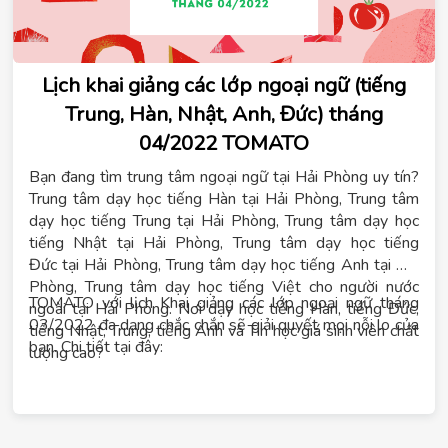
Lịch khai giảng các lớp ngoại ngữ (tiếng
Trung, Hàn, Nhật, Anh, Đức) tháng
04/2022 TOMATO
Bạn đang tìm trung tâm ngoại ngữ tại Hải Phòng uy tín?
Trung tâm dạy học tiếng Hàn tại Hải Phòng, Trung tâm
dạy học tiếng Trung tại Hải Phòng, Trung tâm dạy học
tiếng Nhật tại Hải Phòng, Trung tâm dạy học tiếng
Đức tại Hải Phòng, Trung tâm dạy học tiếng Anh tại Hải
Phòng, Trung tâm dạy học tiếng Việt cho người nước
TOMATO với lịch Khai giảng các lớp ngoại ngữ tháng
ngoài tại Hải Phòng. Nơi dạy học tiếng Hàn, tiếng Đức,
03/2022 đa dạng chắc chắn sẽ giải quyết mọi nỗi lo của
tiếng Nhật, Trung, tiếng Anh và Tin học giá sinh viên chất
bạn. Chi tiết tại đây:
lượng cao?