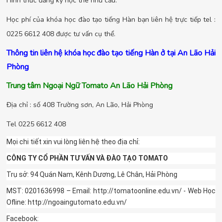
Hình thức đăng ký học the nhu cầu.
Học phí của khóa học đào tạo tiếng Hàn bạn liên hệ trực tiếp tel :
0225 6612 408 được tư vấn cụ thể.
Thông tin liên hệ khóa học đào tạo tiếng Hàn ở tại An Lão Hải
Phòng
Trung tâm Ngoại Ngữ Tomato An Lão Hải Phòng
Địa chỉ : số 408 Trường sơn, An Lão, Hải Phòng
Tel 0225 6612 408
Mọi chi tiết xin vui lòng liên hệ theo địa chỉ:
CÔNG TY CỔ PHẦN TƯ VẤN VÀ ĐÀO TẠO TOMATO
Trụ sở: 94 Quán Nam, Kênh Dương, Lê Chân, Hải Phòng
MST: 0201636998 – Email: http://tomatoonline.edu.vn/ - Web Học
Ofline: http://ngoaingutomato.edu.vn/
Facebook: