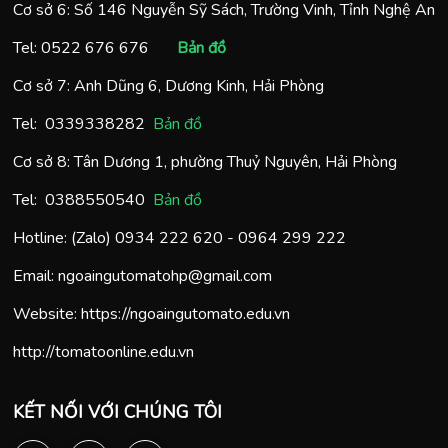
Cơ sở 6: Số 146 Nguyễn Sỹ Sách, Trường Vinh, Tỉnh Nghệ An
Tel:
0522 676 676
Bản đồ
Cơ sở 7: Anh Dũng 6, Dương Kinh, Hải Phòng
Tel:
0
339338282
Bản đồ
Cơ sở 8: Tân Dương 1, phường Thuỷ Nguyên, Hải Phòng
Tel:
0388550540
Bản đồ
Hotline: (Zalo)
0934 222 620
-
0964 299 222
Email:
ngoaingutomatohp@gmail.com
Website:
https://ngoaingutomato.edu.vn
http://tomatoonline.edu.vn
KẾT NỐI VỚI CHÚNG TÔI