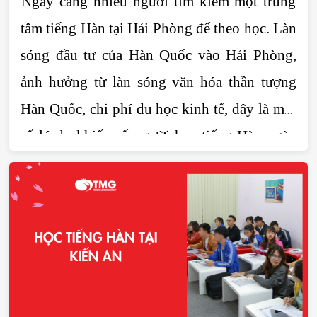
Ngày càng nhiều người tìm kiếm một trung 
tâm tiếng Hàn tại Hải Phòng để theo học. Làn 
sóng đầu tư của Hàn Quốc vào Hải Phòng, 
ảnh hưởng từ làn sóng văn hóa thần tượng 
Hàn Quốc, chi phí du học kinh tế, đây là một 
số lý do khiến số người học tiếng Hàn ngày 
một gia tăng. Hiện nay có rất nhiều trung tâm 
tiếng Hàn tại Hải Phòng và Tomato là một 
trong số đó. Cùng tìm hiểu những ưu điểm 
nổi bật khi học tại trung tâm tiếng Hàn 
Tomato tại Hải Phòng trong bài viết dưới đây