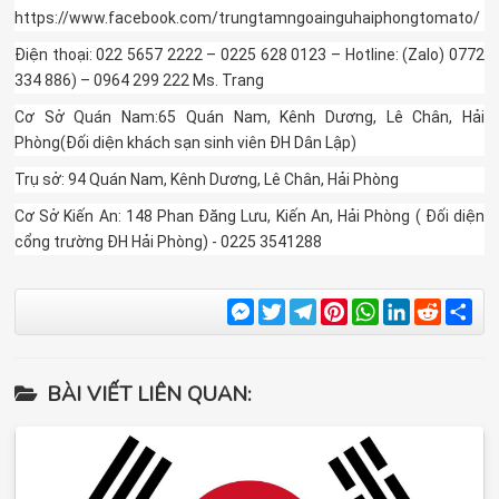
https://www.facebook.com/trungtamngoainguhaiphongtomato/
Điện thoại: 022 5657 2222 – 0225 628 0123 – Hotline: (Zalo) 0772
334 886) – 0964 299 222 Ms. Trang
Cơ Sở Quán Nam:65 Quán Nam, Kênh Dương, Lê Chân, Hải
Phòng(Đối diện khách sạn sinh viên ĐH Dân Lập)
Trụ sở: 94 Quán Nam, Kênh Dương, Lê Chân, Hải Phòng
Cơ Sở Kiến An: 148 Phan Đăng Lưu, Kiến An, Hải Phòng ( Đối diện
cổng trường ĐH Hải Phòng) - 0225 3541288
Messenger
Twitter
Telegram
Pinterest
WhatsApp
LinkedIn
Reddit
Sha
BÀI VIẾT LIÊN QUAN: