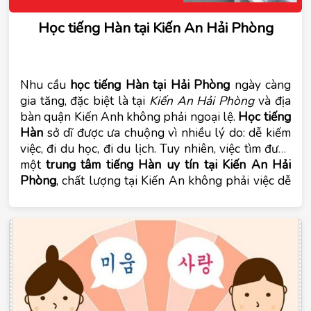
Học tiếng Hàn tại Kiến An Hải Phòng
Nhu cầu
học tiếng Hàn tại Hải Phòng
ngày càng
gia tăng, đặc biệt là tại
Kiến An Hải Phòng
và địa
bàn quận Kiến Anh không phải ngoại lệ.
Học tiếng
Hàn
sở dĩ được ưa chuộng vì nhiều lý do: dễ kiếm
việc, đi du học, đi du lịch. Tuy nhiên, việc tìm được
một
trung tâm tiếng Hàn uy tín tại Kiến An Hải
Phòng
, chất lượng tại Kiến An không phải việc dễ
dàng và trung tâm tiếng Hàn Tomato có thể là một
lựa chọn tốt khi bạn muốn
học tiếng Hàn tại Kiến
An Hải Phòng
. Cùng tìm hiểu trong bài viết dưới
đây: