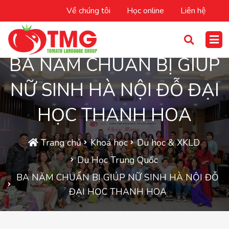
Về chúng tôi
Học online
Liên hệ
BA NĂM CHUẨN BỊ GIÚP
NỮ SINH HÀ NỘI ĐỖ ĐẠI
HỌC THANH HOA
Trang chủ
Khoá học
Du học & XKLD
Du Học Trung Quốc
BA NĂM CHUẨN BỊ GIÚP NỮ SINH HÀ NỘI ĐỖ
ĐẠI HỌC THANH HOA