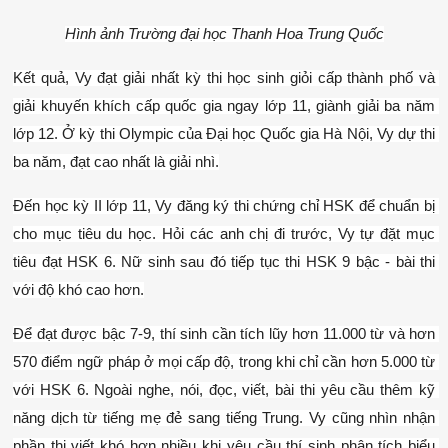
Hình ảnh Trường đại học Thanh Hoa Trung Quốc
Kết quả, Vy đạt giải nhất kỳ thi học sinh giỏi cấp thành phố và 
giải khuyến khích cấp quốc gia ngay lớp 11, giành giải ba năm 
lớp 12. Ở kỳ thi Olympic của Đại học Quốc gia Hà Nội, Vy dự thi 
ba năm, đạt cao nhất là giải nhì.
Đến học kỳ II lớp 11, Vy đăng ký thi chứng chỉ HSK để chuẩn bị 
cho mục tiêu du học. Hỏi các anh chị đi trước, Vy tự đặt mục 
tiêu đạt HSK 6. Nữ sinh sau đó tiếp tục thi HSK 9 bậc - bài thi 
với độ khó cao hơn.
Để đạt được bậc 7-9, thí sinh cần tích lũy hơn 11.000 từ và hơn 
570 điểm ngữ pháp ở mọi cấp độ, trong khi chỉ cần hơn 5.000 từ 
với HSK 6. Ngoài nghe, nói, đọc, viết, bài thi yêu cầu thêm kỹ 
năng dịch từ tiếng mẹ đẻ sang tiếng Trung. Vy cũng nhìn nhận 
phần thi viết khó hơn nhiều khi yêu cầu thí sinh phân tích biểu 