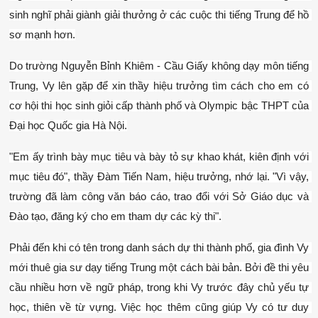
sinh nghĩ phải giành giải thưởng ở các cuộc thi tiếng Trung để hồ 
sơ mạnh hơn.
Do trường Nguyễn Bỉnh Khiêm - Cầu Giấy không dạy môn tiếng 
Trung, Vy lên gặp để xin thầy hiệu trưởng tìm cách cho em có 
cơ hội thi học sinh giỏi cấp thành phố và Olympic bậc THPT của 
Đại học Quốc gia Hà Nội.
"Em ấy trình bày mục tiêu và bày tỏ sự khao khát, kiên định với 
mục tiêu đó", thầy Đàm Tiến Nam, hiệu trưởng, nhớ lại. "Vì vậy, 
trường đã làm công văn báo cáo, trao đổi với Sở Giáo dục và 
Đào tạo, đăng ký cho em tham dự các kỳ thi".
Phải đến khi có tên trong danh sách dự thi thành phố, gia đình Vy 
mới thuê gia sư dạy tiếng Trung một cách bài bản. Bởi đề thi yêu 
cầu nhiều hơn về ngữ pháp, trong khi Vy trước đây chủ yếu tự 
học, thiên về từ vựng. Việc học thêm cũng giúp Vy có tư duy 