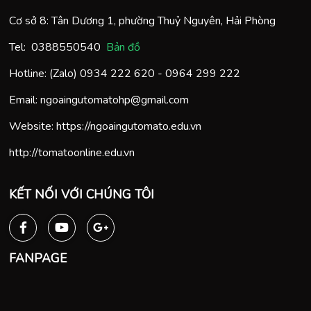
Cơ sở 8: Tân Dương 1, phường Thuỷ Nguyên, Hải Phòng
Tel:
0388550540
Bản đồ
Hotline: (Zalo)
0934 222 620
-
0964 299 222
Email:
ngoaingutomatohp@gmail.com
Website:
https://ngoaingutomato.edu.vn
http://tomatoonline.edu.vn
KẾT NỐI VỚI CHÚNG TÔI
FANPAGE