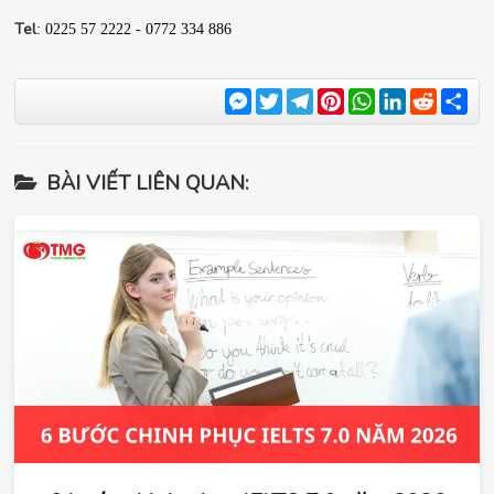
Tel
: 0225 57 2222 - 0772 334 886
Messenger
Twitter
Telegram
Pinterest
WhatsApp
LinkedIn
Reddit
Sha
BÀI VIẾT LIÊN QUAN: