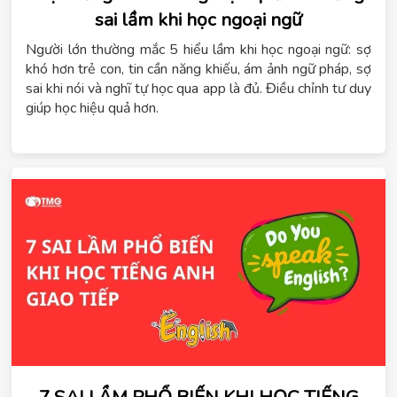
sai lầm khi học ngoại ngữ
Người lớn thường mắc 5 hiểu lầm khi học ngoại ngữ: sợ
khó hơn trẻ con, tin cần năng khiếu, ám ảnh ngữ pháp, sợ
sai khi nói và nghĩ tự học qua app là đủ. Điều chỉnh tư duy
giúp học hiệu quả hơn.
7 SAI LẦM PHỔ BIẾN KHI HỌC TIẾNG