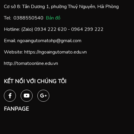
Cơ sở 8: Tân Dương 1, phường Thuỷ Nguyên, Hải Phòng
Tel:
0388550540
Bản đồ
Hotline: (Zalo)
0934 222 620
-
0964 299 222
Email:
ngoaingutomatohp@gmail.com
Website:
https://ngoaingutomato.edu.vn
http://tomatoonline.edu.vn
KẾT NỐI VỚI CHÚNG TÔI
FANPAGE