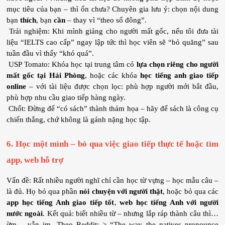
mục tiêu của bạn – thì ổn chưa? Chuyên gia lưu ý: chọn nội dung 
bạn 
thích
, bạn 
cần
 – thay vì “theo số đông”. 
 Trải nghiệm: Khi mình giảng cho người mất gốc, nếu tôi đưa tài 
liệu “IELTS cao cấp” ngay lập tức thì học viên sẽ “bỏ quăng” sau 
tuần đầu vì thấy “khó quá”.
 USP Tomato: Khóa học tại trung tâm có 
lựa chọn riêng cho người 
mất gốc tại Hải Phòng
, hoặc các khóa 
học tiếng anh giao tiếp 
online
 – với tài liệu được chọn lọc: phù hợp người mới bắt đầu, 
phù hợp nhu cầu giao tiếp hàng ngày.
 Chốt: Đừng để “có sách” thành thảm họa – hãy để sách là công cụ 
chiến thắng, chứ không là gánh nặng học tập.
6. Học một mình – bỏ qua việc giao tiếp thực tế hoặc tìm 
app, web hỗ trợ
Vấn đề: Rất nhiều người nghĩ chỉ cần học từ vựng – học mẫu câu – 
là đủ. Họ bỏ qua phần 
nói chuyện với người thật
, hoặc bỏ qua các 
app học tiếng Anh giao tiếp tốt
, 
web học tiếng Anh với người 
nước ngoài
. Kết quả: biết nhiều từ – nhưng lắp ráp thành câu thì… 
ừm… vẫn im. Theo Reddit: > “The way the natives pronounce 