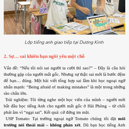
Lớp tiếng anh giao tiếp tại Dương Kinh
2. Sợ… sai khiến bạn ngồi yên một chỗ
Vấn đề: “Nếu tôi nói sai người ta cười thì sao?” – Đây là câu hỏi 
thường gặp của người mất gốc. Nhưng sự thật: sai mới là bước đệm 
để bạn… đúng. Một bài viết tổng hợp sai lầm khi học ngoại ngữ 
nhấn mạnh: “Being afraid of making mistakes” là một trong những 
rào chắn lớn.
 Trải nghiệm: Tôi từng nghe một học viên của mình – người mới 
bắt đầu học tiếng Anh cho người mất gốc ở Hải Phòng – từ chối 
phát âm vì “ngại sai”. Kết quả: cứ đứng im mãi.
 USP Tomato: Tại trường ngoại ngữ Tomato chúng tôi đặt 
môi 
trường nói thoải mái – không phán xét
. Dù bạn học tiếng Anh 