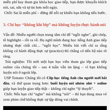
miễn phí hay tham gia khóa học giao tiếp, bạn được khuyến khích 
nói, sai, sửa và tự tin hơn mỗi ngày.
 Chốt: Sai là miễn phí – đừng để nỗi sợ khiến bạn không tiến bước.
3. Chỉ học “không khí lớp” mà không luyện thực hành nói
Vấn đề: Nhiều người chọn trung tâm chỉ để “ngồi nghe”, ghi chép, 
tô highlight – rồi ra về. Họ nghĩ mình đang học tiếng Anh giao tiếp 
nhưng thực chất chỉ… “ngồi học”. Nhiều bài viết chỉ ra rằng 
không có hành động thực sự (practice) thì chẳng có tiến bộ nào rõ 
ràng.
 Trải nghiệm: Tôi mời một bạn học viên tham gia lớp giao tiếp 
online của chúng tôi – sau 4 tuần vẫn im lặng – vì bạn không 
luyện nói ở ngoài lớp.
 USP Tomato: Chúng tôi có 
Clip học tiếng Anh cho người mới bắt 
đầu
, và thứ quan trọng hơn: 
buổi luyện nói nhóm nhỏ + online
giúp bạn luyện giao tiếp thật – không chỉ nghe “lý thuyết”.
 Chốt: Nếu bạn chỉ “nghe” mà không “nói” – thì bạn đang mua vé 
xem phim chứ không thực sự tập đóng vai chính.