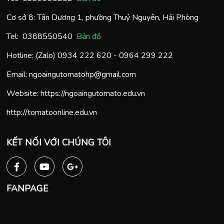
Cơ sở 8: Tân Dương 1, phường Thuỷ Nguyên, Hải Phòng
Tel:
0388550540
Bản đồ
Hotline: (Zalo)
0934 222 620
-
0964 299 222
Email:
ngoaingutomatohp@gmail.com
Website:
https://ngoaingutomato.edu.vn
http://tomatoonline.edu.vn
KẾT NỐI VỚI CHÚNG TÔI
FANPAGE