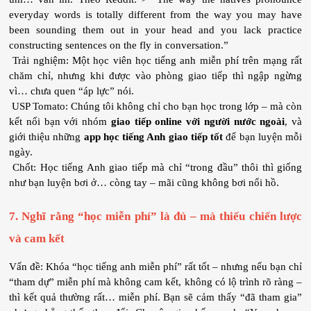
everyday words is totally different from the way you may have 
been sounding them out in your head and you lack practice 
constructing sentences on the fly in conversation.”
 Trải nghiệm: Một học viên học tiếng anh miễn phí trên mạng rất 
chăm chỉ, nhưng khi được vào phòng giao tiếp thì ngập ngừng 
vì… chưa quen “áp lực” nói.
 USP Tomato: Chúng tôi không chỉ cho bạn học trong lớp – mà còn 
kết nối bạn với nhóm 
giao tiếp online với người nước ngoài
, và 
giới thiệu những 
app học tiếng Anh giao tiếp tốt
 để bạn luyện mỗi 
ngày.
 Chốt: Học tiếng Anh giao tiếp mà chỉ “trong đầu” thôi thì giống 
như bạn luyện bơi ở… còng tay – mãi cũng không bơi nổi hồ.
7. Nghĩ rằng “học miễn phí” là đủ – mà thiếu chiến lược 
và cam kết
Vấn đề: Khóa “học tiếng anh miễn phí” rất tốt – nhưng nếu bạn chỉ 
“tham dự” miễn phí mà không cam kết, không có lộ trình rõ ràng – 
thì kết quả thường rất… miễn phí. Bạn sẽ cảm thấy “đã tham gia” 