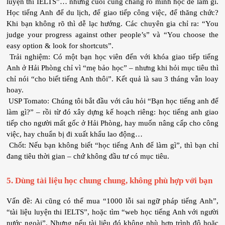
luyện thi IELTS”… nhưng cuối cùng chẳng rõ mình học để làm gì. 
Học tiếng Anh để du lịch, để giao tiếp công việc, để thăng chức? 
Khi bạn không rõ thì dễ lạc hướng. Các chuyên gia chỉ ra: “You 
judge your progress against other people’s” và “You choose the 
easy option & look for shortcuts”.
 Trải nghiệm: Có một bạn học viên đến với khóa giao tiếp tiếng 
Anh ở Hải Phòng chỉ vì “mẹ bảo học” – nhưng khi hỏi mục tiêu thì 
chỉ nói “cho biết tiếng Anh thôi”. Kết quả là sau 3 tháng vẫn loay 
hoay.
 USP Tomato: Chúng tôi bắt đầu với câu hỏi “Bạn học tiếng anh để 
làm gì?” – rồi từ đó xây dựng kế hoạch riêng: học tiếng anh giao 
tiếp cho người mất gốc ở Hải Phòng, hay muốn nâng cấp cho công 
việc, hay chuẩn bị đi xuất khẩu lao động…
 Chốt: Nếu bạn không biết “học tiếng Anh để làm gì”, thì bạn chỉ 
đang tiêu thời gian – chứ không đầu tư có mục tiêu.
5. Dùng tài liệu học chung chung, không phù hợp với bạn
Vấn đề: Ai cũng có thể mua “1000 lỗi sai ngữ pháp tiếng Anh”, 
“tài liệu luyện thi IELTS”, hoặc tìm “web học tiếng Anh với người 
nước ngoài”. Nhưng nếu tài liệu đó không phù hợp trình độ hoặc 