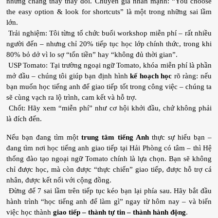
nhưng chẳng thấy thay đổi. Chuyên gia nhấn mạnh: “You choose 
the easy option & look for shortcuts” là một trong những sai lầm 
lớn.
 Trải nghiệm: Tôi từng tổ chức buổi workshop miễn phí – rất nhiều 
người đến – nhưng chỉ 20% tiếp tục học lớp chính thức, trong khi 
80% bỏ dở vì lo sợ “tốn tiền” hay “không đủ thời gian”.
 USP Tomato: Tại trường ngoại ngữ Tomato, khóa miễn phí là phần 
mở đầu – chúng tôi giúp bạn định hình 
kế hoạch học
 rõ ràng: nếu 
bạn muốn học tiếng anh để giao tiếp tốt trong công việc – chúng ta 
sẽ cùng vạch ra lộ trình, cam kết và hỗ trợ.
 Chốt: Hãy xem “miễn phí” như cơ hội khởi đầu, chứ không phải 
là đích đến.
Nếu bạn đang tìm một 
trung tâm tiếng Anh
 thực sự hiểu bạn – 
đang tìm nơi học tiếng anh giao tiếp tại Hải Phòng có tâm – thì Hệ 
thống đào tạo ngoại ngữ Tomato chính là lựa chọn. Bạn sẽ không 
chỉ được học, mà còn được “thực chiến” giao tiếp, được hỗ trợ cá 
nhân, được kết nối với cộng đồng.
 Đừng để 7 sai lầm trên tiếp tục kéo bạn lại phía sau. Hãy bắt đầu 
hành trình “học tiếng anh để làm gì” ngay từ hôm nay – và biến 
việc học thành 
giao tiếp – thành tự tin – thành hành động
.