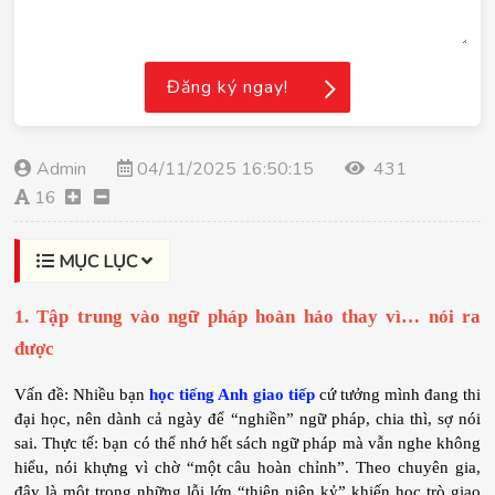
Đăng ký ngay!
Admin
04/11/2025 16:50:15
431
16
MỤC LỤC
1. Tập trung vào ngữ pháp hoàn hảo thay vì… nói ra 
được
Vấn đề: Nhiều bạn 
học tiếng Anh giao tiếp
 cứ tưởng mình đang thi 
đại học, nên dành cả ngày để “nghiền” ngữ pháp, chia thì, sợ nói 
sai. Thực tế: bạn có thể nhớ hết sách ngữ pháp mà vẫn nghe không 
hiểu, nói khựng vì chờ “một câu hoàn chỉnh”. Theo chuyên gia, 
đây là một trong những lỗi lớn “thiên niên kỷ” khiến học trò giao 