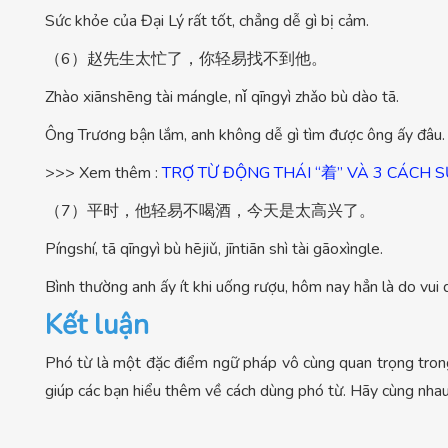
Sức khỏe của Đại Lý rất tốt, chẳng dễ gì bị cảm.
（6）赵先生太忙了，你轻易找不到他。
Zhào xiānshēng tài mángle, nǐ qīngyì zhǎo bù dào tā.
Ông Trương bận lắm, anh không dễ gì tìm được ông ấy đâu.
>>> Xem thêm :
TRỢ TỪ ĐỘNG THÁI “着” VÀ 3 CÁCH 
（7）平时，他轻易不喝酒，今天是太高兴了。
Píngshí, tā qīngyì bù hējiǔ, jīntiān shì tài gāoxìngle.
Bình thường anh ấy ít khi uống rượu, hôm nay hẳn là do vui 
Kết luận
Phó từ là một đặc điểm ngữ pháp vô cùng quan trọng tron
giúp các bạn hiểu thêm về cách dùng phó từ. Hãy cùng nhau