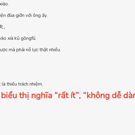
xiào.
ện đùa giỡn với ông ấy.
夫。
yào xià kǔ gōngfū.
ược mà phải nỗ lực thật nhiều.
 là thiếu trách nhiệm.
u thị nghĩa “rất ít”, “không dễ dà