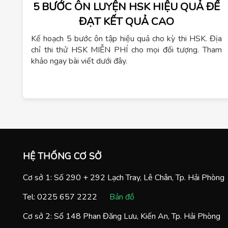
5 BƯỚC ÔN LUYỆN HSK HIỆU QUẢ ĐỂ
ĐẠT KẾT QUẢ CAO
Kế hoạch 5 bước ôn tập hiệu quả cho kỳ thi HSK. Địa
chỉ thi thử HSK MIỄN PHÍ cho mọi đối tượng. Tham
khảo ngay bài viết dưới đây.
HỆ THỐNG CƠ SỞ
Cơ sở 1: Số 290 + 292 Lạch Tray, Lê Chân, Tp. Hải Phòng
Tel:
0225 657 2222
Bản đồ
Cơ sở 2: Số 148 Phan Đăng Lưu, Kiến An, Tp. Hải Phòng