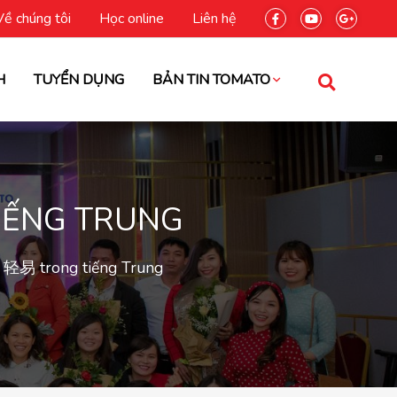
Về chúng tôi
Học online
Liên hệ
H
TUYỂN DỤNG
BẢN TIN TOMATO
IẾNG TRUNG
ừ 轻易 trong tiếng Trung