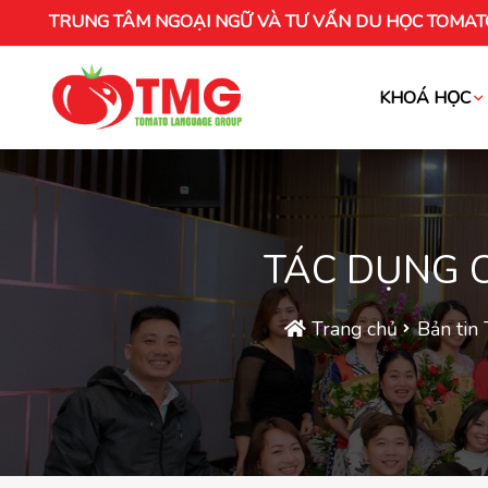
TRUNG TÂM NGOẠI NGỮ VÀ TƯ VẤN DU HỌC TOMAT
KHOÁ HỌC
Khóa học tiếng Việt cho người nước ng
TÁC DỤNG 
Trang chủ
Bản tin