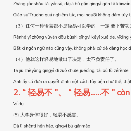
Zhāng jiàoshòu tài yánsù, dàjiā bù gǎn qīngyì gēn tā kāiwán
Giáo sư Trương quá nghiêm túc, mọi người không dám tùy ti
（3）任何一种语言都不是轻易可以学的，一定 要下苦功
Rènhé yī zhǒng yǔyán dōu bùshì qīngyì kěyǐ xué de, yīdìng 
Bất kì ngôn ngữ nào cũng vậy, không phải cứ dễ dàng học đ
（4）他就这样轻易地做出了决定，太不负责任了。
Tā jiù zhèyàng qīngyì dì zuò chūle juédìng, tài bù fù zérènle.
Anh ấy cứ đưa ra quyết định một cách tùy tiện như thế, thật
2. “ 轻易不 ”、 “ 轻易……不 ” còn biể
Ví dụ:
(5) 大李身体很好，轻易不感冒。
Dà lǐ shēntǐ hěn hǎo, qīngyì bù gǎnmào