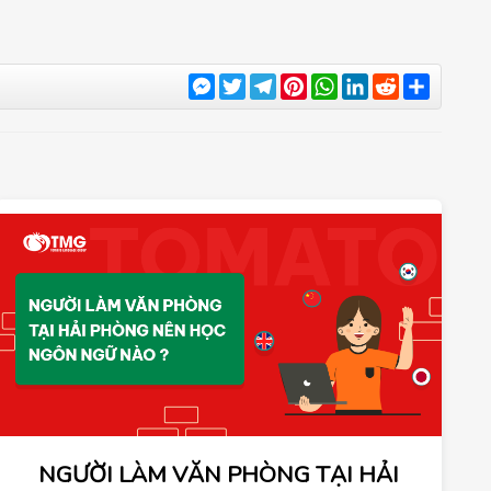
Messenger
Twitter
Telegram
Pinterest
WhatsApp
LinkedIn
Reddit
Share
NGƯỜI LÀM VĂN PHÒNG TẠI HẢI