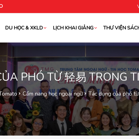
O
DU HỌC & XKLD
LỊCH KHAI GIẢNG
THƯ VIỆN SÁC
oài
CỦA PHÓ TỪ 轻易 TRONG T
 Tomato
Cẩm nang học ngoại ngữ
Tác dụng của phó t