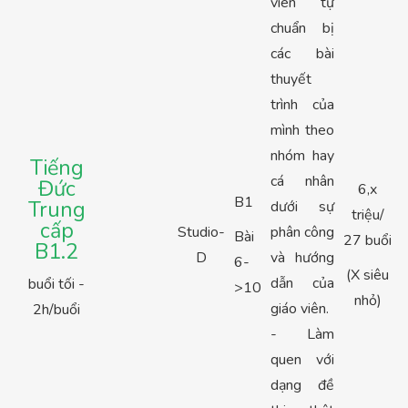
viên tự
chuẩn bị
các bài
thuyết
trình của
mình theo
nhóm hay
Tiếng
cá nhân
Đức
6,x
B1
Trung
dưới sự
triệu/
cấp
Studio-
phân công
Bài
27 buổi
B1.2
D
và hướng
6-
(X siêu
dẫn của
buổi tối -
>10
nhỏ)
giáo viên.
2h/buổi
- Làm
quen với
dạng đề