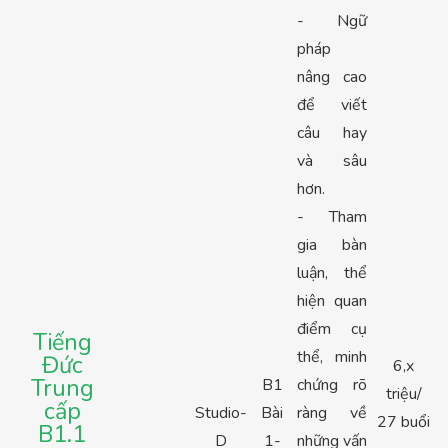
- Ngữ
pháp
nâng cao
để viết
câu hay
và sâu
hơn.
- Tham
gia bàn
luận, thể
hiện quan
điểm cụ
Tiếng
thể, minh
Đức
6,x
Trung
B1
chứng rõ
triệu/
cấp
Studio-
Bài
ràng về
27 buổi
B1.1
D
1-
những vấn