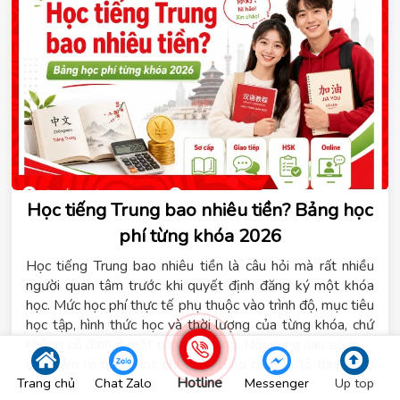
thời, Hệ thống giáo dục Tomato sẽ chia sẻ những kinh
nghiệm thực tế giúp bạn học tiếng Đức hiệu quả ngay từ
những bước đầu tiên.
Học tiếng Trung bao nhiêu tiền? Bảng học
phí từng khóa 2026
Học tiếng Trung bao nhiêu tiền là câu hỏi mà rất nhiều
người quan tâm trước khi quyết định đăng ký một khóa
học. Mức học phí thực tế phụ thuộc vào trình độ, mục tiêu
học tập, hình thức học và thời lượng của từng khóa, chứ
không cố định ở một con số chung. Nội dung sau sẽ giúp
bạn nắm rõ bảng học phí theo từng cấp độ, lộ trình giao
Hotline
Trang chủ
Chat Zalo
Messenger
Up top
tiếp, 4 kỹ năng, luyện thi HSK và hình thức học cấp tốc