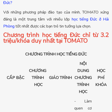
Đức?
Với những phương pháp đào tạo của mình, TOMATO xứng
đáng là một trung tâm với nhiều lớp
học tiếng Đức ở Hải
Phòng
tốt nhất được các bạn trẻ tin tưởng lựa chọn.
Chương trình học tiếng Đức chỉ từ 3.2
triệu/khóa duy nhất tại TOMATO
CHƯƠNG TRÌNH HỌC TIẾNG ĐỨC
NỘI
CHƯƠNG
DUNG
HỌC
CẤP BẬC
TRÌNH
GIÁO TRÌNH
CHƯƠNG
PHÍ
HỌC
TRÌNH
KHÓA
HỌC
- Làm
quen cơ