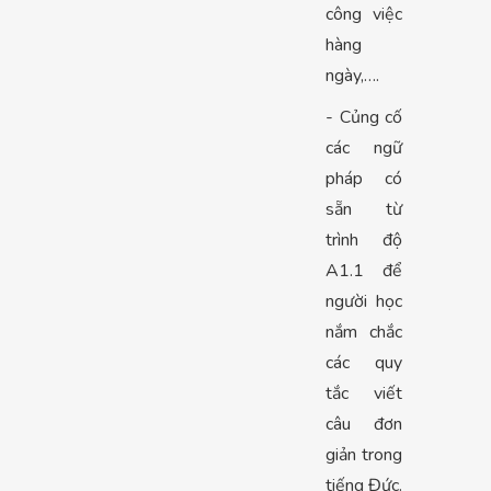
công việc
hàng
ngày,….
- Củng cố
các ngữ
pháp có
sẵn từ
trình độ
A1.1 để
người học
nắm chắc
các quy
tắc viết
câu đơn
giản trong
tiếng Đức.