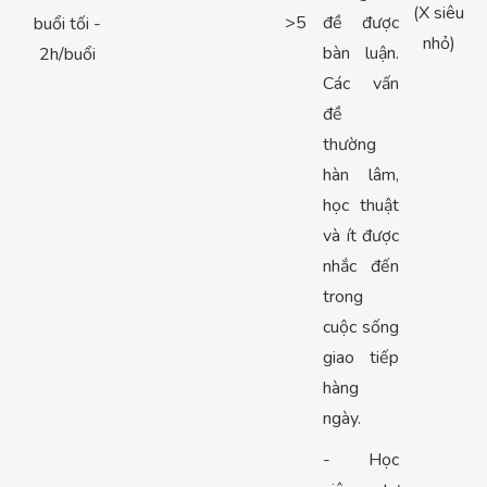
(X siêu
>5
đề được
buổi tối -
nhỏ)
bàn luận.
2h/buổi
Các vấn
đề
thường
hàn lâm,
học thuật
và ít được
nhắc đến
trong
cuộc sống
giao tiếp
hàng
ngày.
- Học