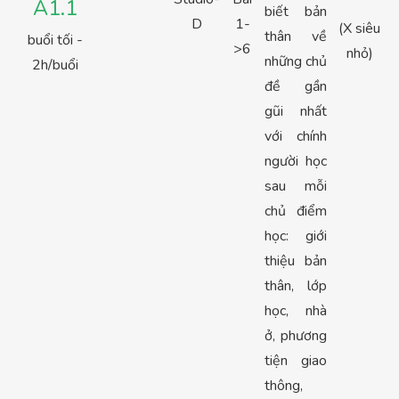
A1.1
biết bản
D
1-
(X siêu
thân về
buổi tối -
>6
nhỏ)
những chủ
2h/buổi
đề gần
gũi nhất
với chính
người học
sau mỗi
chủ điểm
học: giới
thiệu bản
thân, lớp
học, nhà
ở, phương
tiện giao
thông,