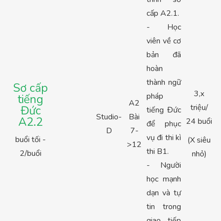
cấp A2.1.
- Học
viên về cơ
bản đã
hoàn
thành ngữ
Sơ cấp
3,x
pháp
tiếng
A2
triệu/
Đức
tiếng Đức
Studio-
Bài
A2.2
24 buổi
để phục
D
7-
vụ đi thi kì
buổi tối -
(X siêu
>12
thi B1.
2/buổi
nhỏ)
- Người
học mạnh
dạn và tự
tin trong
giao tiếp