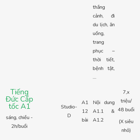
thắng
cảnh, đi
du lịch, ăn
uống,
trang
phục –
thời tiết,
bệnh tật,
…
Tiếng
7,x
Đức Cấp
triệu/
A1
Nội dung
tốc A1
Studio-
48 buổi
12
A1.1 &
D
sáng, chiều -
bài
A1.2
(X siêu
2h/buổi
nhỏ)