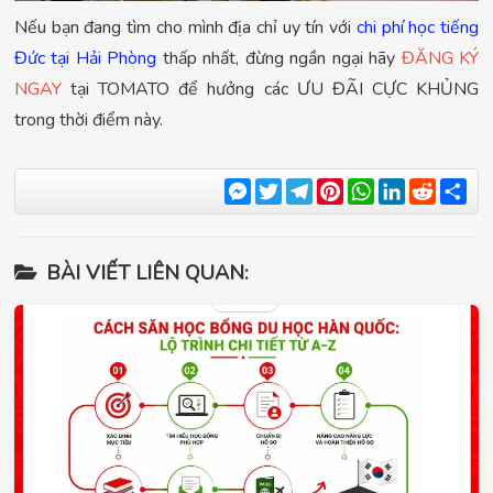
Nếu bạn đang tìm cho mình địa chỉ uy tín với
chi phí học tiếng
Đức tại Hải Phòng
thấp nhất, đừng ngần ngại hãy
ĐĂNG KÝ
NGAY
tại TOMATO để hưởng các ƯU ĐÃI CỰC KHỦNG
trong thời điểm này.
Messenger
Twitter
Telegram
Pinterest
WhatsApp
LinkedIn
Reddit
Sha
BÀI VIẾT LIÊN QUAN: