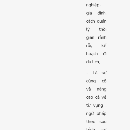
nghiệp-
gia đình,
cách quản
lý thời
gian rảnh
rỗi, kế
hoạch đi
du lịch,….
- Là sự
củng cố
và nâng
cao cả về
từ vựng ,
ngữ pháp
theo sau
trình sơ