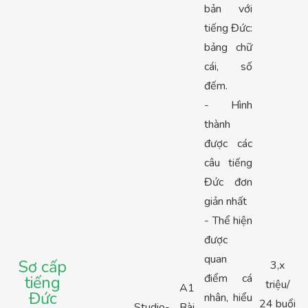
bản với
tiếng Đức:
bảng chữ
cái, số
đếm.
- Hình
thành
được các
câu tiếng
Đức đơn
giản nhất
- Thể hiện
được
quan
Sơ cấp
3,x
điểm cá
tiếng
triệu/
A1
Đức
nhân, hiểu
24 buổi
Studio-
Bài