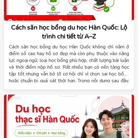
Cách săn học bổng du học Hàn Quốc: Lộ
trình chi tiết từ A–Z
Cách săn học bổng du học Hàn Quốc không chỉ nằm ở
điểm số cao hay hồ sơ đẹp mà còn phụ thuộc vào năng
lực ngoại ngữ, loại học bổng phù hợp, chất lượng bài luận
và thời điểm nộp hồ sơ. Rất nhiều bạn có nền tảng học
tập tốt nhưng vẫn bỏ lỡ cơ hội chỉ vì chọn sai học bổng
hoặc chuẩn bị quá sát thời hạn. Trong nội dung sau đây,
Hệ thống giáo dục Tomato sẽ giúp bạn hiểu rõ các loại
học bổng, điều kiện cần đáp ứng, lộ trình chuẩn bị theo
từng giai đoạn, cách hoàn thiện hồ sơ, kinh nghiệm phỏng
vấn và những lỗi thường gặp cần tránh để tăng cơ hội
được cấp học bổng.