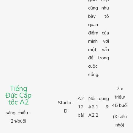
cũng như
bày tỏ
quan
điểm của
mình với
một vấn
đề trong
cuộc
sống.
Tiếng
7,x
Đức Cấp
triệu/
A2
Nội dung
tốc A2
Studio-
48 buổi
12
A2.1 &
D
sáng, chiều -
bài
A2.2
(X siêu
2h/buổi
nhỏ)