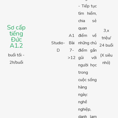
- Tiếp tục
tìm hiểm,
chia sẻ
Sơ cấp
quan
3,x
tiếng
A1
điểm về
triệu/
Đức
Studio-
Bài
những chủ
A1.2
24 buổi
D
7-
điểm gần
buổi tối -
(X siêu
>12
gũi với
2h/buổi
nhỏ)
người học
trong
cuộc sống
hàng
ngày:
nghề
nghiệp,
danh lam