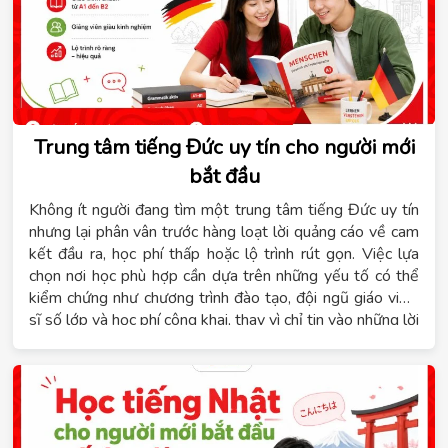
Trung tâm tiếng Đức uy tín cho người mới
bắt đầu
Không ít người đang tìm một trung tâm tiếng Đức uy tín
nhưng lại phân vân trước hàng loạt lời quảng cáo về cam
kết đầu ra, học phí thấp hoặc lộ trình rút gọn. Việc lựa
chọn nơi học phù hợp cần dựa trên những yếu tố có thể
kiểm chứng như chương trình đào tạo, đội ngũ giáo viên,
sĩ số lớp và học phí công khai, thay vì chỉ tin vào những lời
hứa chung chung. Hệ thống giáo dục Tomato xây dựng
chương trình tiếng Đức theo từng cấp độ từ A1 đến B1,
phù hợp với người mới bắt đầu, người học để du học nghề
hoặc người đi làm cần chứng chỉ. Nội dung dưới đây sẽ
giúp bạn nắm rõ tiêu chí đánh giá một trung tâm tiếng