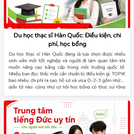
Du học thạc sĩ Hàn Quốc: Điều kiện, chi
phí, học bổng
Du học thạc sĩ Hàn Quốc đang là lựa chọn được nhiều
sinh viên mới tốt nghiệp và người đi làm quan tâm khi
muốn nâng cao bằng cấp trong môi trường quốc tế.
Nhiều bạn đọc thắc mắc cần chuẩn bị điều kiện gì, TOPIK
bao nhiêu, chi phí ra sao, hồ sơ và visa D-2-3 gồm những
giấy tờ nào, cũng như cơ hội học bổng có thực sự rộng
mở hay không. Hệ thống giáo dục Tomato sẽ tổng hợp
đầy đủ những thông tin này để bạn có cái nhìn rõ ràng
trước khi xây dựng lộ trình phù hợp với năng lực học tập
và ngân sách cá nhân.