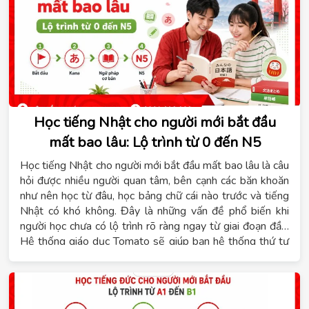
Đức, lộ trình học phù hợp, thời gian đạt B1 và các hình
thức học đang được áp dụng hiện nay.
Học tiếng Nhật cho người mới bắt đầu
mất bao lâu: Lộ trình từ 0 đến N5
Học tiếng Nhật cho người mới bắt đầu mất bao lâu là câu
hỏi được nhiều người quan tâm, bên cạnh các băn khoăn
như nên học từ đâu, học bảng chữ cái nào trước và tiếng
Nhật có khó không. Đây là những vấn đề phổ biến khi
người học chưa có lộ trình rõ ràng ngay từ giai đoạn đầu.
Hệ thống giáo dục Tomato sẽ giúp bạn hệ thống thứ tự
kiến thức cần học, tham khảo thời gian đạt trình độ N5 và
lựa chọn khóa học phù hợp với mục tiêu cá nhân.