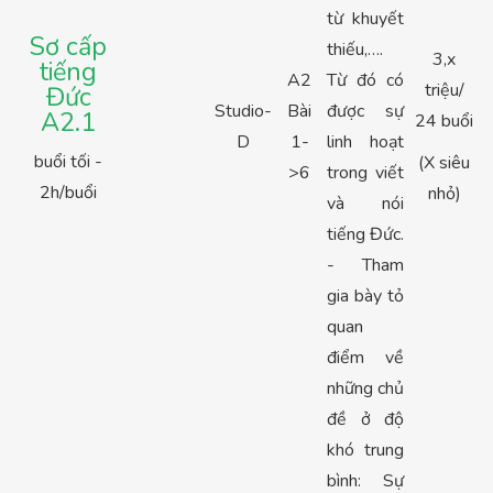
từ khuyết
Sơ cấp
thiếu,….
3,x
tiếng
A2
Từ đó có
triệu/
Đức
Studio-
Bài
được sự
A2.1
24 buổi
D
1-
linh hoạt
buổi tối -
(X siêu
>6
trong viết
2h/buổi
nhỏ)
và nói
tiếng Đức.
- Tham
gia bày tỏ
quan
điểm về
những chủ
đề ở độ
khó trung
bình: Sự