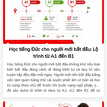
Học tiếng Đức cho người mới bắt đầu: Lộ
trình từ A1 đến B1
Học tiếng Đức cho người mới bắt đầu không khó nếu bạn
biết bắt đầu đúng cách, đi đúng trình tự và duy trì việc
luyện tập đều đặn mỗi ngày. Người mới nên bắt đầu bằng
việc làm quen bảng chữ cái, luyện phát âm cơ bản và học
từ vựng theo chủ đề trước khi bước sang ngữ pháp, sau
đó xây dựng lộ trình rõ ràng từ A1, A2 đến B1 để có
mục tiêu cụ thể cho từng giai đoạn. Nội dung dưới đây sẽ
giúp bạn giải đáp tiếng Đức có khó không, học B1 mất
bao lâu và cách lựa chọn hình thức học phù hợp. Đồng