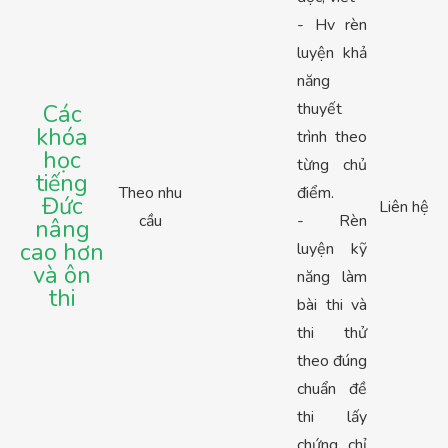
- Hv rèn
luyện khả
năng
Các
thuyết
khóa
trình theo
học
từng chủ
tiếng
Theo nhu
điểm.
Đức
Liên hệ
cầu
- Rèn
nâng
cao hơn
luyện kỹ
và ôn
năng làm
thi
bài thi và
thi thử
theo đúng
chuẩn đề
thi lấy
chứng chỉ