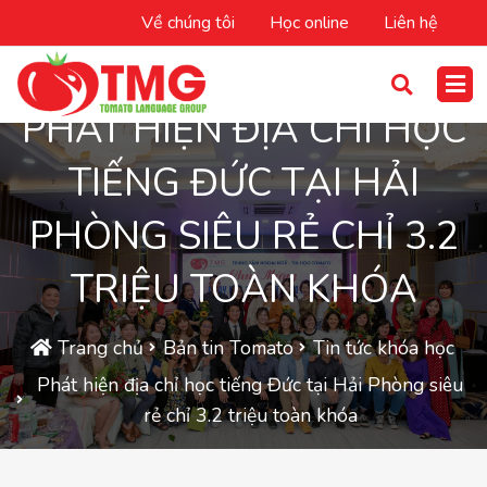
Về chúng tôi
Học online
Liên hệ
PHÁT HIỆN ĐỊA CHỈ HỌC
TIẾNG ĐỨC TẠI HẢI
PHÒNG SIÊU RẺ CHỈ 3.2
TRIỆU TOÀN KHÓA
Trang chủ
Bản tin Tomato
Tin tức khóa học
Phát hiện địa chỉ học tiếng Đức tại Hải Phòng siêu
rẻ chỉ 3.2 triệu toàn khóa