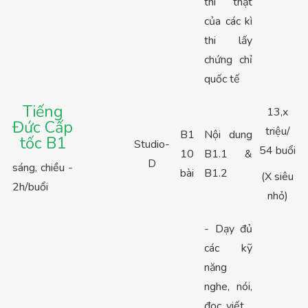
thi thật
của các kì
thi lấy
chứng chỉ
quốc tế
Tiếng
13,x
Đức Cấp
triệu/
B1
Nội dung
tốc B1
Studio-
54 buổi
10
B1.1 &
D
sáng, chiều -
bài
B1.2
(X siêu
2h/buổi
nhỏ)
- Dạy đủ
các kỹ
năng
nghe, nói,
đọc, viết