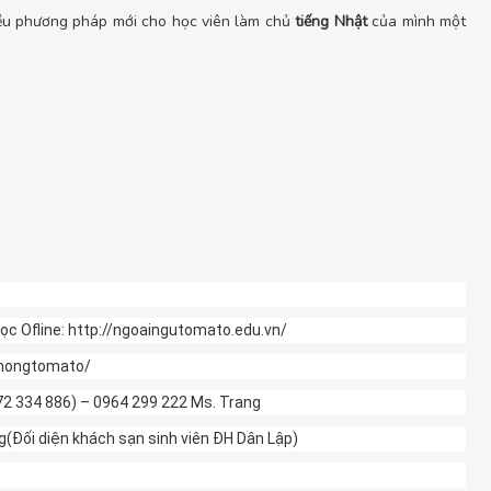
hiều phương pháp mới cho học viên làm chủ
tiếng Nhật
của mình một
ọc Ofline: http://ngoaingutomato.edu.vn/
phongtomato/
772 334 886) – 0964 299 222 Ms. Trang
Đối diện khách sạn sinh viên ĐH Dân Lập)