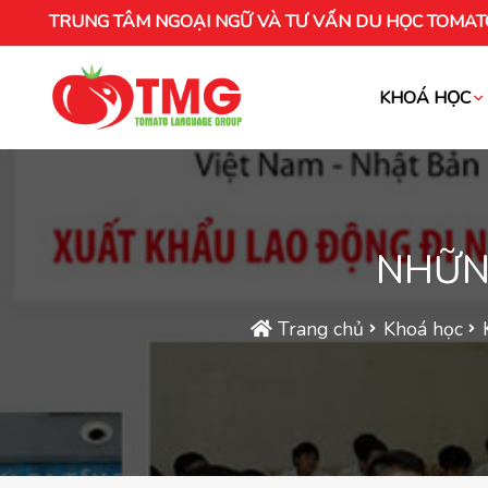
TRUNG TÂM NGOẠI NGỮ VÀ TƯ VẤN DU HỌC TOMAT
KHOÁ HỌC
Khóa học tiếng Việt cho người nước ng
NHỮNG
Trang chủ
Khoá học