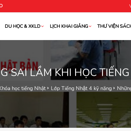
O
DU HỌC & XKLD
LỊCH KHAI GIẢNG
THƯ VIỆN SÁC
oài
 SAI LẦM KHI HỌC TIẾN
Khóa học tiếng Nhật
Lớp Tiếng Nhật 4 kỹ năng
Những