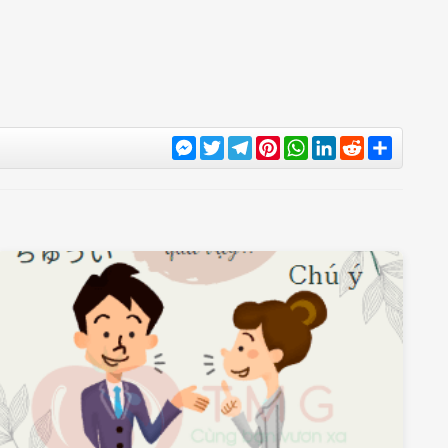
Messenger
Twitter
Telegram
Pinterest
WhatsApp
LinkedIn
Reddit
Share