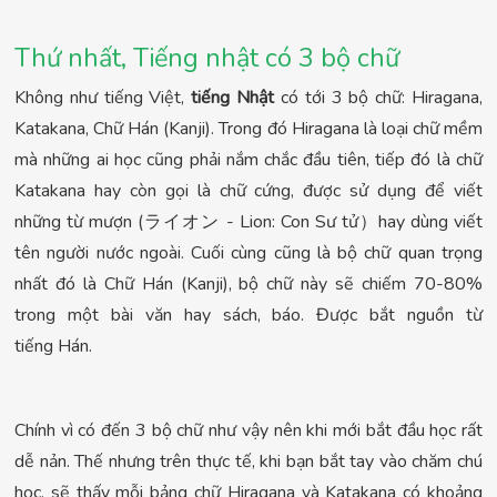
Thứ nhất, Tiếng nhật có 3 bộ chữ
Không như tiếng Việt,
tiếng Nhật
có tới 3 bộ chữ: Hiragana,
Katakana, Chữ Hán (Kanji). Trong đó Hiragana là loại chữ mềm
mà những ai học cũng phải nắm chắc đầu tiên, tiếp đó là chữ
Katakana hay còn gọi là chữ cứng, được sử dụng để viết
những từ mượn (ライオン - Lion: Con Sư tử）hay dùng viết
tên người nước ngoài. Cuối cùng cũng là bộ chữ quan trọng
nhất đó là Chữ Hán (Kanji), bộ chữ này sẽ chiếm 70-80%
trong một bài văn hay sách, báo. Được bắt nguồn từ
tiếng Hán.
Chính vì có đến 3 bộ chữ như vậy nên khi mới bắt đầu học rất
dễ nản. Thế nhưng trên thực tế, khi bạn bắt tay vào chăm chú
học, sẽ thấy mỗi bảng chữ Hiragana và Katakana có khoảng