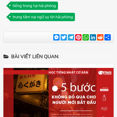
tiếng trung tại hải phòng
trung tâm nại ngữ uy tín hải phòng
Messenger
Twitter
Telegram
Pinterest
WhatsApp
LinkedIn
Reddit
Sha
BÀI VIẾT LIÊN QUAN: