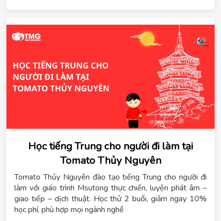
dẫn dành cho những học viên đăng ký sớm. Trong bối
cảnh nhu cầu học tiếng Trung, tiếng Hàn, tiếng Nhật,
tiếng Đức và tiếng Anh tại TPHCM ngày càng tăng, việc
Tomato mở cơ sở tại Tân Phú giúp học sinh, sinh viên,
phụ huynh và người đi làm có thêm lựa chọn học tập
thuận tiện hơn. Không chỉ tập trung vào giảng dạy,
Tomato còn xây dựng hệ sinh thái học tập gắn với định
hướng du học và phát triển năng lực ngoại ngữ lâu dài.
Học tiếng Trung cho người đi làm tại
Tomato Thủy Nguyên
Tomato Thủy Nguyên đào tạo tiếng Trung cho người đi
làm với giáo trình Msutong thực chiến, luyện phát âm –
giao tiếp – dịch thuật. Học thử 2 buổi, giảm ngay 10%
học phí, phù hợp mọi ngành nghề