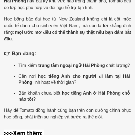
Hải Phòng
 hay bất kỳ khu vực nào trong thành phố, Tomato đều 
có lớp học phù hợp và đội ngũ hỗ trợ tận tình.
Học bổng bậc đại học từ New Zealand không chỉ là cột mốc 
quốc tế dành cho sinh viên Việt Nam, mà còn là lời khẳng định 
rằng: 
mọi ước mơ đều có thể thành sự thật nếu bạn dám bắt 
đầu
.
👉 Bạn đang:
Tìm kiếm 
trung tâm ngoại ngữ Hải Phòng
 chất lượng?
Cần nơi 
học tiếng Anh cho người đi làm tại Hải 
Phòng
 linh hoạt về thời gian?
Băn khoăn chưa biết 
học tiếng Anh ở Hải Phòng chỗ 
nào tốt
?
Hãy để Tomato đồng hành cùng bạn trên con đường chinh phục 
học bổng, phát triển sự nghiệp và bước ra thế giới.
>>>Xem thêm: 