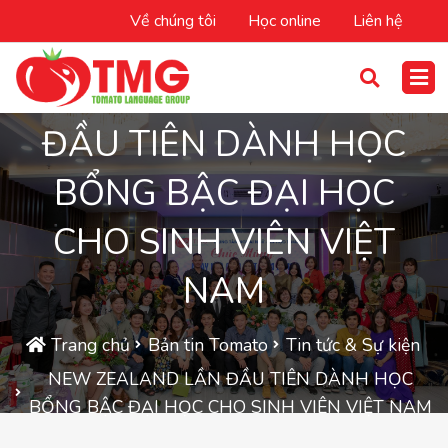
Về chúng tôi
Học online
Liên hệ
NEW ZEALAND LẦN
ĐẦU TIÊN DÀNH HỌC
BỔNG BẬC ĐẠI HỌC
CHO SINH VIÊN VIỆT
NAM
Trang chủ
Bản tin Tomato
Tin tức & Sự kiện
NEW ZEALAND LẦN ĐẦU TIÊN DÀNH HỌC
BỔNG BẬC ĐẠI HỌC CHO SINH VIÊN VIỆT NAM