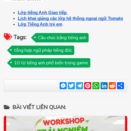
Lớp tiếng Anh Giao tiếp 
Lịch khai giảng các lớp hệ thống ngoại ngữ Tomato
Lớp Tiếng Anh trẻ em
Tags:
Câu chúc bằng tiếng anh
tổng hợp ngữ pháp tiếng đức
10 từ tiếng anh phổ biến trong game
Messenger
Twitter
Telegram
Pinterest
WhatsApp
LinkedIn
Reddit
Sha
BÀI VIẾT LIÊN QUAN: