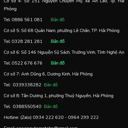
Cơ sở 4: Số 151 Nguyễn Chuyên Mỹ, xã An Lão, Tp. Hải
Phòng
Tel:
0886 561 081
Bản đồ
Cơ sở 5: Số 68 Quán Nam, phường Lê Chân, TP. Hải Phòng
Tel:
0328 281 281
Bản đồ
Cơ sở 6: Số 146 Nguyễn Sỹ Sách, Trường Vinh, Tỉnh Nghệ An
Tel:
0522 676 676
Bản đồ
Cơ sở 7: Anh Dũng 6, Dương Kinh, Hải Phòng
Tel:
0
339338282
Bản đồ
Cơ sở 8: Tân Dương 1, phường Thuỷ Nguyên, Hải Phòng
Tel:
0388550540
Bản đồ
Hotline: (Zalo)
0934 222 620
-
0964 299 222