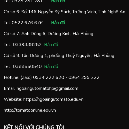
Tel:
0328 281 281
Bản đồ
Cơ sở 6: Số 146 Nguyễn Sỹ Sách, Trường Vinh, Tỉnh Nghệ An
Tel:
0522 676 676
Bản đồ
Cơ sở 7: Anh Dũng 6, Dương Kinh, Hải Phòng
Tel:
0
339338282
Bản đồ
Cơ sở 8: Tân Dương 1, phường Thuỷ Nguyên, Hải Phòng
Tel:
0388550540
Bản đồ
Hotline: (Zalo)
0934 222 620
-
0964 299 222
Email:
ngoaingutomatohp@gmail.com
Website:
https://ngoaingutomato.edu.vn
http://tomatoonline.edu.vn
KẾT NỐI VỚI CHÚNG TÔI