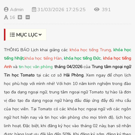
Admin
31/03/2026 17:25:25
391
16
MỤC LỤC
THÔNG BÁO Lịch khai giảng các
khóa học tiếng Trung
,
khóa học
tiếng Nhật
,
khóa học tiếng Hàn
,
khóa học tiếng Đức
,
khóa học tiếng
Anh
và
tin học văn phòng
tháng 04/2026
của
Trung tâm ngoại ngữ
Tin học Tomato
tại các cơ sở
Hải Phòng
. Xem ngay để chọn lịch
học phù hợp với mình nhé! Với hơn 10 năm kinh nghiệm trong đào
tạo đa dạng ngoại ngữ, trung tâm ngoại ngữ Tomato tự hào là đơn
vị đào tạo đa dạng ngoại ngữ hàng đầu đáp ứng đầy đủ nhu cầu
của học viên. Tại Tomato có các khóa học ngoại ngữ với các ngôn
ngữ hot hiện nay và tin học văn phòng cho mọi trình độ, lịch học
linh hoạt. Đặc biệt, khi đăng ký học vào tháng 02 này, bạn sẽ nhận
được hàng loạt ưu đãi lên đến 50%. Khi đăng ký sớm, đăng ký theo