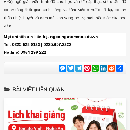
♦ Đội ngũ giáo viên trình độ cao, học vấn từ cấp thạc sĩ trở lên, đã
có khoảng thời gian sinh sống và làm việc ở nước sở tại, có inh
thần nhiệt huyết và đam mê, sẵn sàng hỗ trợ mọi thắc mắc của học
viên.
Mọi chi tiết xin liên hệ: ngoaingutomato.edu.vn
Tel: 0225.628.0123 | 0225.657.2222
Hotline: 0964 299 222
Messenger
Twitter
Telegram
Pinterest
WhatsApp
LinkedIn
Reddit
Sha
BÀI VIẾT LIÊN QUAN: