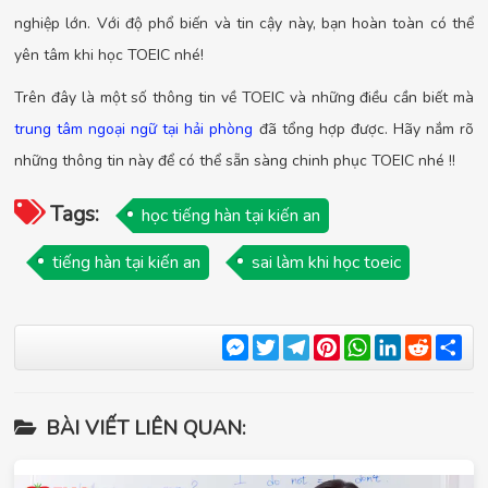
nghiệp lớn. Với độ phổ biến và tin cậy này, bạn hoàn toàn có thể
yên tâm khi học TOEIC nhé!
Trên đây là một số thông tin về TOEIC và những điều cần biết mà
trung tâm ngoại ngữ tại hải phòng
đã tổng hợp được. Hãy nắm rõ
những thông tin này để có thể sẵn sàng chinh phục TOEIC nhé !!
Tags:
học tiếng hàn tại kiến an
tiếng hàn tại kiến an
sai làm khi học toeic
Messenger
Twitter
Telegram
Pinterest
WhatsApp
LinkedIn
Reddit
Sha
BÀI VIẾT LIÊN QUAN: