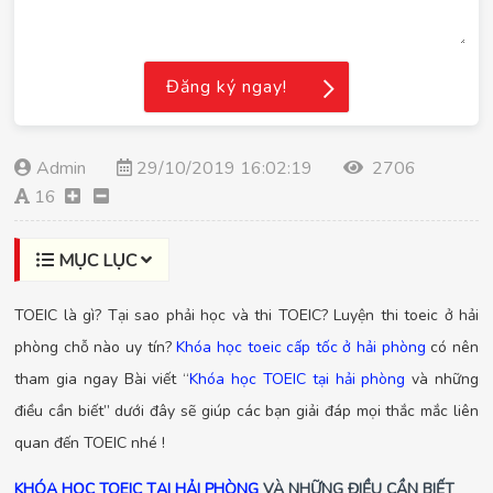
Đăng ký ngay!
Admin
29/10/2019 16:02:19
2706
16
MỤC LỤC
TOEIC là gì? Tại sao phải học và thi TOEIC? Luyện thi toeic ở hải
phòng chỗ nào uy tín?
Khóa học toeic cấp tốc ở hải phòng
có nên
tham gia ngay Bài viết “
Khóa học TOEIC tại hải phòng
và những
điều cần biết” dưới đây sẽ giúp các bạn giải đáp mọi thắc mắc liên
quan đến TOEIC nhé !
KHÓA HỌC TOEIC TẠI HẢI PHÒNG
VÀ NHỮNG ĐIỀU CẦN BIẾT