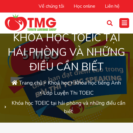
Về chúng tôi
Học online
Liên hệ
KHÓA HỌC TOEIC TẠI
HẢI PHÒNG VÀ NHỮNG
ĐIỀU CẦN BIẾT
Trang chủ
Khoá học
Khóa học tiếng Anh
Lớp Luyện Thi TOEIC
Khóa học TOEIC tại hải phòng và những điều cần
biết