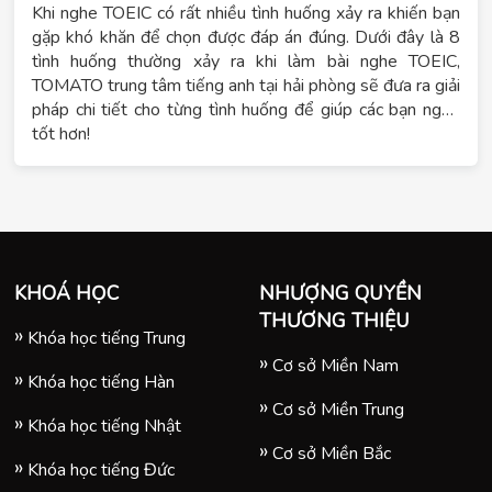
Khi nghe TOEIC có rất nhiều tình huống xảy ra khiến bạn
gặp khó khăn để chọn được đáp án đúng. Dưới đây là 8
tình huống thường xảy ra khi làm bài nghe TOEIC,
TOMATO trung tâm tiếng anh tại hải phòng sẽ đưa ra giải
pháp chi tiết cho từng tình huống để giúp các bạn nghe
tốt hơn!
KHOÁ HỌC
NHƯỢNG QUYỀN
THƯƠNG THIỆU
Khóa học tiếng Trung
Cơ sở Miền Nam
Khóa học tiếng Hàn
Cơ sở Miền Trung
Khóa học tiếng Nhật
Cơ sở Miền Bắc
Khóa học tiếng Đức