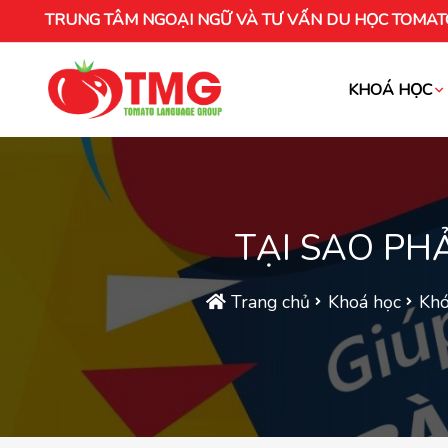
TRUNG TÂM NGOẠI NGỮ VÀ TƯ VẤN DU HỌC TOMAT
KHOÁ HỌC
Khóa học tiếng Việt cho người nước ng
TẠI SAO PH
Trang chủ
Khoá học
Khó