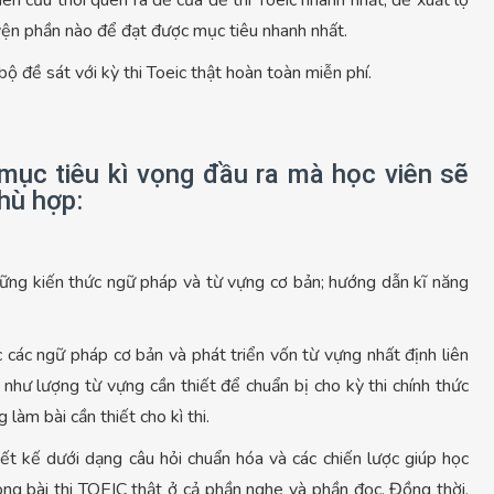
iên cứu thói quen ra đề của đề thi Toeic nhanh nhất; đề xuất lộ
luyện phần nào để đạt được mục tiêu nhanh nhất.
ộ đề sát với kỳ thi Toeic thật hoàn toàn miễn phí.
mục tiêu kì vọng đầu ra mà học viên sẽ
hù hợp:
hững kiến thức ngữ pháp và từ vựng cơ bản; hướng dẫn kĩ năng
các ngữ pháp cơ bản và phát triển vốn từ vựng nhất định liên
 như lượng từ vựng cần thiết để chuẩn bị cho kỳ thi chính thức
àm bài cần thiết cho kì thi.
ết kế dưới dạng câu hỏi chuẩn hóa và các chiến lược giúp học
ng bài thi TOEIC thật ở cả phần nghe và phần đọc. Đồng thời,