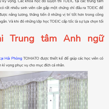
ư kỳ vọng. Các khóa học đó luyện thi TOEIC tại các trung tâm
 có rất nhiều sinh viên cần gấp một chứng chỉ đầu ra TOEIC để
ược nâng lương, thăng tiến ở những vị trí tốt hơn trong công
ngắn. Và khi đó những lớp học TOEIC cấp tốc là sự lựa chọn tối
tại Trung tâm Anh ngữ
tại Hải Phòng
TOMATO được thiết kế để giúp các học viên có
m kì vọng phục vụ cho mục đích cá nhân.