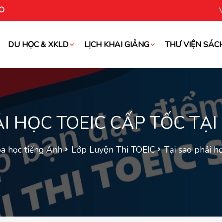
O
DU HỌC & XKLD
LỊCH KHAI GIẢNG
THƯ VIỆN SÁC
oài
ẢI HỌC TOEIC CẤP TỐC TẠI
a học tiếng Anh
Lớp Luyện Thi TOEIC
Tại sao phải h