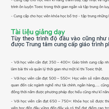
- Cung cấp cho học viên kĩ năng tránh bẫy, cập nhật và ngh
trình ôn luyện Toeic trong thời gian ngắn và tập trung ôn 
- Cung cấp cho học viên khóa học bổ trợ - tập trung những b
Tài liệu giảng dạy
Tùy theo trình độ đầu vào cũng như 
được Trung tâm cung cấp giáo trình p
- Với học viên cần đạt 350 – 400+: Giáo trình cung cấp n
làm bài thi và quản lý thời gian như một kì thi Toeic thật.
- Với học viên cần đạt 500 – 550+: Học viên sẽ nắm được 
quan đến các ngành nghề như tài chính, ngân hàng,….. cũng
đồng thời nắm được phương pháp đọc hiểu cũng như kĩ năng l
- Với học viên cần đạt 650 – 750+: Khóa học sẽ được thi
viên học đến đâu vững đến đấy và có thể đạt điểm cao tro