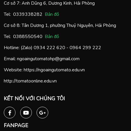
Cơ sở 7: Anh Dũng 6, Dương Kinh, Hải Phòng
Tel:
0
339338282
Bản đồ
Cơ sở 8: Tân Dương 1, phường Thuỷ Nguyên, Hải Phòng
Tel:
0388550540
Bản đồ
Hotline: (Zalo)
0934 222 620
-
0964 299 222
Email:
ngoaingutomatohp@gmail.com
Website:
https://ngoaingutomato.edu.vn
http://tomatoonline.edu.vn
KẾT NỐI VỚI CHÚNG TÔI
FANPAGE