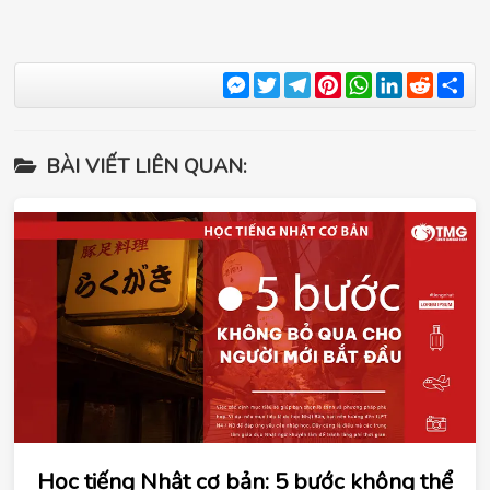
Messenger
Twitter
Telegram
Pinterest
WhatsApp
LinkedIn
Reddit
Sha
BÀI VIẾT LIÊN QUAN:
Học tiếng Nhật cơ bản: 5 bước không thể