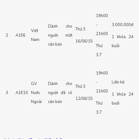
19h00
-
3.000.000đ
Dành cho
Thứ 3
Việt
21h00
2
A1E6
người mất
1 khóa 24
Nam
16/06/15
căn bản
Thứ
buổi
3,7
19h00
-
Liên hệ
GV
Dành cho
Thứ 3
21h00
3
A1E10
Nước
người đã có
1 khóa 24
12/06/15
Ngoài
căn bản
Thứ
buổi
3,7