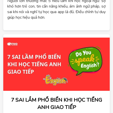
Người lớn thường mắc 5 hiểu lầm khi học ngoại ngữ: sợ
khó hơn trẻ con, tin cần năng khiếu, ám ảnh ngữ pháp, sợ
sai khi nói và nghĩ tự học qua app là đủ. Điều chỉnh tư duy
giúp học hiệu quả hơn.
7 SAI LẦM PHỔ BIẾN KHI HỌC TIẾNG
ANH GIAO TIẾP