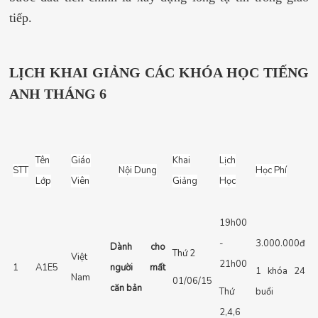
tiếp.
LỊCH KHAI GIẢNG CÁC KHÓA HỌC TIẾNG
ANH THÁNG 6
Tên
Giáo
Khai
Lịch
STT
Nội Dung
Học Phí
Lớp
Viên
Giảng
Học
19h00
-
3.000.000đ
Dành cho
Thứ 2
Việt
21h00
1
A1E5
người mất
1 khóa 24
Nam
01/06/15
căn bản
Thứ
buổi
2,4,6