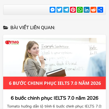
Messenger
Twitter
Telegram
Pinterest
WhatsApp
LinkedIn
Reddit
Sha
BÀI VIẾT LIÊN QUAN:
6 bước chinh phục IELTS 7.0 năm 2026
Tomato hướng dẫn lộ trình 6 bước chinh phục IELTS 7.0: