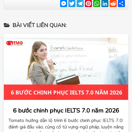
Messenger
Twitter
Telegram
Pinterest
WhatsApp
LinkedIn
Reddit
Sha
BÀI VIẾT LIÊN QUAN:
6 bước chinh phục IELTS 7.0 năm 2026
Tomato hướng dẫn lộ trình 6 bước chinh phục IELTS 7.0:
đánh giá đầu vào, củng cố từ vựng-ngữ pháp, luyện nâng