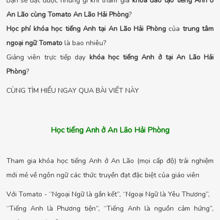
Bạn sẽ đạt được những gì khi tham gia
khóa đào tạo tiếng Anh ở
An Lão cùng Tomato An Lão Hải Phòng
?
Học phí khóa học tiếng Anh tại An Lão Hải Phòng
của
trung tâm
ngoại ngữ Tomato
là bao nhiêu?
Giảng viên trực tiếp dạy
khóa học tiếng Anh ở tại An Lão Hải
Phòng
?
CÙNG TÌM HIỂU NGAY QUA BÀI VIẾT NÀY
Học tiếng Anh ở An Lão Hải Phòng
Tham gia khóa học tiếng Anh ở An Lão (mọi cấp độ) trải nghiệm
mới mẻ về ngôn ngữ các thức truyền đạt đặc biệt của giáo viên
Với Tomato - “Ngoại Ngữ là gắn kết”, “Ngoại Ngữ là Yêu Thương”,
“Tiếng Anh là Phương tiện”, “Tiếng Anh là nguồn cảm hứng”,