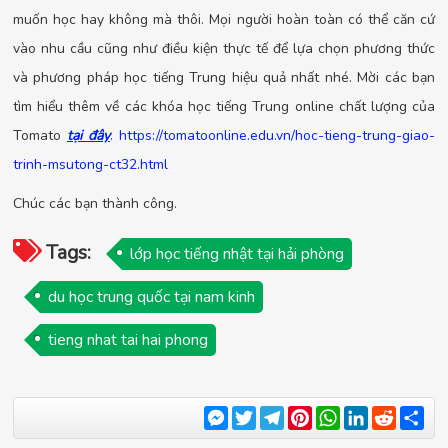
muốn học hay không mà thôi. Mọi người hoàn toàn có thể căn cứ
vào nhu cầu cũng như điều kiện thực tế để lựa chọn phương thức
và phương pháp học tiếng Trung hiệu quả nhất nhé. Mời các bạn
tìm hiểu thêm về các khóa học tiếng Trung online chất lượng của
Tomato
tại đây
.
https://tomatoonline.edu.vn/hoc-tieng-trung-giao-
trinh-msutong-ct32.html
Chúc các bạn thành công.
Tags:
lớp học tiếng nhật tại hải phòng
du học trung quốc tại nam kinh
tieng nhat tai hai phong
Messenger
Twitter
Telegram
Pinterest
WhatsApp
LinkedIn
Reddit
Sha