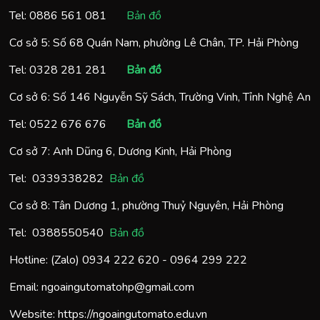
Tel:
0886 561 081
Bản đồ
Cơ sở 5: Số 68 Quán Nam, phường Lê Chân, TP. Hải Phòng
Tel:
0328 281 281
Bản đồ
Cơ sở 6: Số 146 Nguyễn Sỹ Sách, Trường Vinh, Tỉnh Nghệ An
Tel:
0522 676 676
Bản đồ
Cơ sở 7: Anh Dũng 6, Dương Kinh, Hải Phòng
Tel:
0
339338282
Bản đồ
Cơ sở 8: Tân Dương 1, phường Thuỷ Nguyên, Hải Phòng
Tel:
0388550540
Bản đồ
Hotline: (Zalo)
0934 222 620
-
0964 299 222
Email:
ngoaingutomatohp@gmail.com
Website:
https://ngoaingutomato.edu.vn