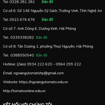
Tel:
0328 281 281
Bản đồ
Cơ sở 6: Số 146 Nguyễn Sỹ Sách, Trường Vinh, Tỉnh Nghệ An
Tel:
0522 676 676
Bản đồ
Cơ sở 7: Anh Dũng 6, Dương Kinh, Hải Phòng
Tel:
0
339338282
Bản đồ
Cơ sở 8: Tân Dương 1, phường Thuỷ Nguyên, Hải Phòng
Tel:
0388550540
Bản đồ
Hotline: (Zalo)
0934 222 620
-
0964 299 222
Email:
ngoaingutomatohp@gmail.com
Website:
https://ngoaingutomato.edu.vn
http://tomatoonline.edu.vn
KẾT NỐI VỚI CHÚNG TÔI