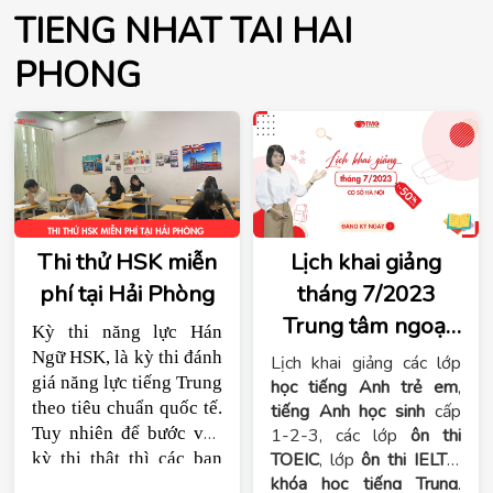
TIENG NHAT TAI HAI
PHONG
Thi thử HSK miễn
Lịch khai giảng
phí tại Hải Phòng
tháng 7/2023
Trung tâm ngoại
Kỳ thi năng lực Hán 
ngữ Tomato cơ sở
Ngữ HSK, là kỳ thi đánh 
Lịch khai giảng các lớp
giá năng lực tiếng Trung 
Hà Nội
học tiếng Anh trẻ em
,
theo tiêu chuẩn quốc tế. 
tiếng Anh học sinh
cấp
Tuy nhiên để bước vào 
1-2-3, các lớp
ôn thi
kỳ thi thật thì các bạn 
TOEIC
, lớp
ôn thi IELTS
,
khóa học tiếng Trung
,
học tiếng Trung có thể 