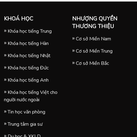
thời điểm hơn 10 năm về
trước, giờ đây việc học
tiếng Trung đã có nhiều sự
KHOÁ HỌC
NHƯỢNG QUYỀN
thay đổi trong bối cảnh
THƯƠNG THIỆU
công nghệ 4.0 đang bùng
Khóa học tiếng Trung
nổ mạnh mẽ như hiện nay.
Cơ sở Miền Nam
Khóa học tiếng Hàn
Cơ sở Miền Trung
Khóa học tiếng Nhật
Cơ sở Miền Bắc
Khóa học tiếng Đức
Khóa học tiếng Anh
Khóa học tiếng Việt cho
người nước ngoài
Tin học văn phòng
Trung tâm gia sư
Du học & XKLD