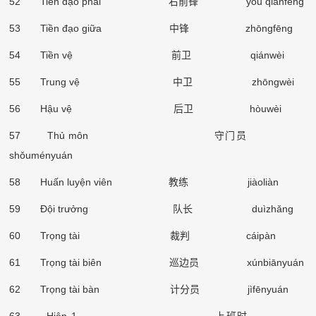
52 Tiền đạo phải
右前锋
yòu qiánfēng
53 Tiền đạo giữa
中锋
zhōngfēng
54 Tiền vệ
前卫
qiánwèi
55 Trung vệ
中卫
zhōngwèi
56 Hậu vệ
后卫
hòuwèi
57 Thủ môn
守门员
sh
ǒ
uményuán
58 Huấn luyện viên
教练
jiàoliàn
59 Đội trưởng
队长
duìzh
ǎ
ng
60 Trọng tài
裁判
cáipàn
61 Trọng tài biên
巡边员
xúnbiānyuán
62 Trọng tài bàn
计分员
jìfēnyuán
63 Hiệp 1
上班时