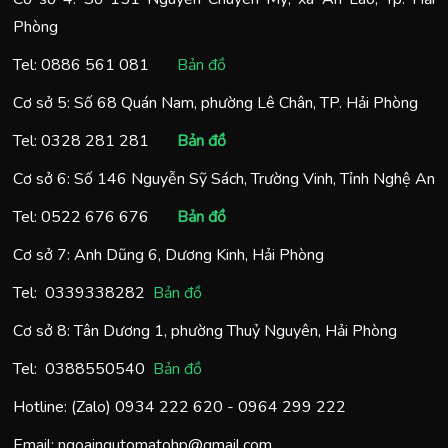
Phòng
Tel:
0886 561 081
Bản đồ
Cơ sở 5: Số 68 Quán Nam, phường Lê Chân, TP. Hải Phòng
Tel:
0328 281 281
Bản đồ
Cơ sở 6: Số 146 Nguyễn Sỹ Sách, Trường Vinh, Tỉnh Nghệ An
Tel:
0522 676 676
Bản đồ
Cơ sở 7: Anh Dũng 6, Dương Kinh, Hải Phòng
Tel:
0
339338282
Bản đồ
Cơ sở 8: Tân Dương 1, phường Thuỷ Nguyên, Hải Phòng
Tel:
0388550540
Bản đồ
Hotline: (Zalo)
0934 222 620
-
0964 299 222
Email:
ngoaingutomatohp@gmail.com