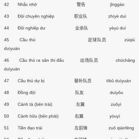
42 Nhắc nhở
警告
j
ǐ
nggào
43 Đội chuyên nghiệp
职业队
zhíyè duì
44 Đội nghiêp dư
业余队
yèyú duì
45 Cầu thủ
足球队员
zúqiú
duìyuán
46 Cầu thủ ra sân thi đấu
出场队员
chūch
ǎ
ng
duìyuán
47 Cầu thủ dự bị
替补队员
tìb
ǔ
duìyuán
48 Đồng đội
队友
duìy
ǒ
u
49 Cánh tả (bên trái)
左翼
zu
ǒ
yì
50 Cánh hữu (bên phải)
右翼
yòuyì
51 Tiền đạo trái
左前锋
zu
ǒ
qiánfēng