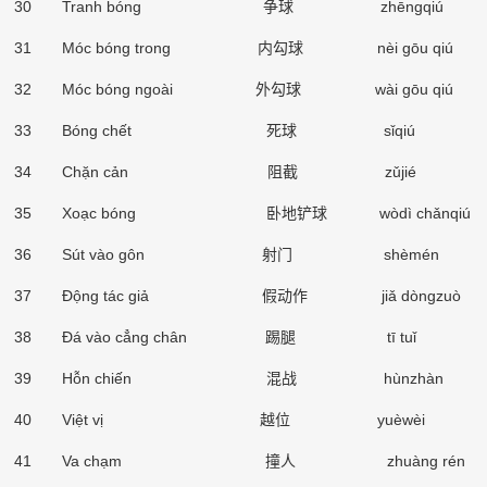
30 Tranh b
ó
ng
争球
zh
ē
ngqi
ú
31 M
ó
c b
ó
ng trong
内勾球
n
è
i g
ō
u qi
ú
32 M
ó
c b
ó
ng ngo
à
i
外勾球
w
à
i g
ō
u qi
ú
33 Bóng chết
死球
s
ǐ
qiú
34 Chặn cản
阻截
z
ǔ
jié
35 Xoạc bóng
卧地铲球
wòdì ch
ǎ
nqiú
36 S
ú
t v
à
o gôn
射门
sh
è
m
é
n
37 Động tác giả
假动作
ji
ǎ
dòngzuò
38 Đá vào cẳng chân
踢腿
tī tu
ǐ
39 Hỗn chiến
混战
hùnzhàn
40 Việt vị
越位
yuèwèi
41 Va chạm
撞人
zhuàng rén