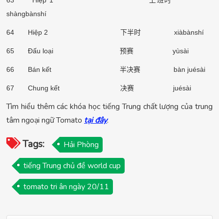
shàngbànshí
64 Hiệp 2
下半时
xiàbànshí
65 Đấu loại
预赛
yùsài
66 Bán kết
半决赛
bàn juésài
67 Chung kết
决赛
juésài
Tìm hiểu thêm các khóa học tiếng Trung chất lượng của trung
tâm ngoại ngữ Tomato
tại đây
.
Tags:
Hải Phòng
tiếng Trung chủ đề world cup
tomato tri ân ngày 20/11