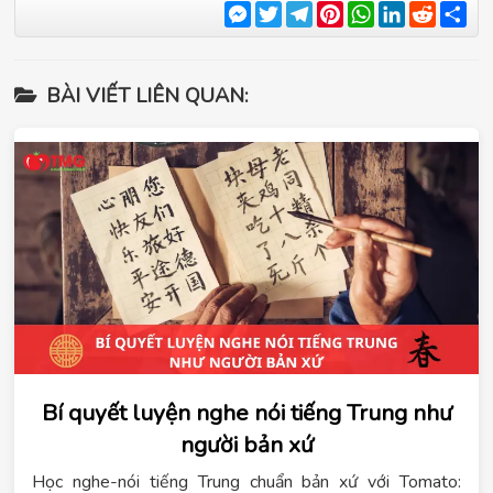
Messenger
Twitter
Telegram
Pinterest
WhatsApp
LinkedIn
Reddit
Sha
BÀI VIẾT LIÊN QUAN:
Bí quyết luyện nghe nói tiếng Trung như
người bản xứ
Học nghe-nói tiếng Trung chuẩn bản xứ với Tomato: