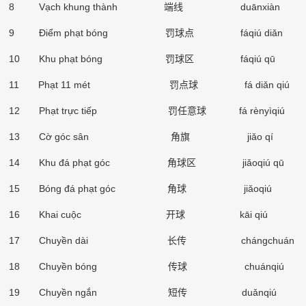
8 Vạch khung thành
端线
duānxiàn
9 Điểm phạt bóng
罚球点
fáqiú di
ǎ
n
10 Khu phạt bóng
罚球区
fáqiú qū
11 Phạt 11 mét
罚点球
fá di
ǎ
n qiú
12 Phạt trực tiếp
罚任意球
fá rènyìqiú
13 Cờ góc sân
角旗
ji
ǎ
o qí
14 Khu đá phạt góc
角球区
ji
ǎ
oqiú qū
15 Bóng đá phạt góc
角球
ji
ǎ
oqiú
16 Khai cuộc
开球
kāi qiú
17 Chuyền dài
长传
chángchuán
18 Chuyền bóng
传球
chuánqiú
19 Chuyền ngắn
短传
du
ǎ
nqiú