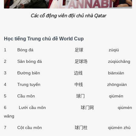
Các cổ động viên đội chủ nhà Qatar
Học tiếng Trung chủ đề World Cup
1 B
ó
ng đ
á
足球
z
ú
qi
ú
2 Sân b
ó
ng đ
á
足球场
z
ú
qi
ú
ch
ǎ
ng
3 Đường biên
边线
biānxiàn
4 Trung tuyến
中线
zhōngxiàn
5 Cầu môn
球门
qiúmén
6 Lưới cầu môn
球门网
qiúmén
w
ǎ
ng
7 Cột cầu môn
球门柱
qiúmén zhù