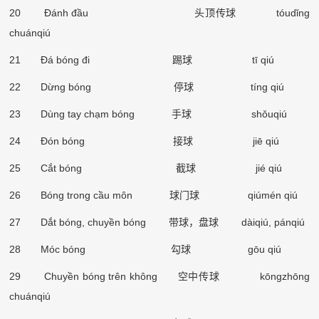
20 Đánh đầu
头顶传球
tóud
ǐ
ng
chuánqiú
21 Đ
á
b
ó
ng đi
踢球
t
ī
qi
ú
22 Dừng bóng
停球
tíng qiú
23 Dùng tay chạm bóng
手球
sh
ǒ
uqiú
24 Đ
ó
n b
ó
ng
接球
ji
ē
qi
ú
25 Cắt bóng
截球
jié qiú
26 Bóng trong cầu môn
球门球
qiúmén qiú
27 Dắt bóng, chuyền bóng
带球，盘球
dàiqiú, pánqiú
28 M
ó
c b
ó
ng
勾球
g
ō
u qi
ú
29 Chuyền bóng trên không
空中传球
kōngzhōng
chuánqiú