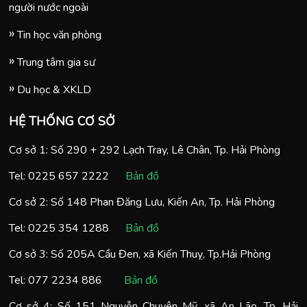
người nước ngoài
Tin học văn phòng
Trung tâm gia sư
Du học & XKLD
HỆ THỐNG CƠ SỞ
Cơ sở 1: Số 290 + 292 Lạch Tray, Lê Chân, Tp. Hải Phòng
Tel:
0225 657 2222
Bản đồ
Cơ sở 2: Số 148 Phan Đăng Lưu, Kiến An, Tp. Hải Phòng
Tel:
0225 354 1288
Bản đồ
Cơ sở 3: Số 205A Cầu Đen, xã Kiến Thuỵ, Tp.Hải Phòng
Tel:
077 2234 886
Bản đồ
Cơ sở 4: Số 151 Nguyễn Chuyên Mỹ, xã An Lão, Tp. Hải