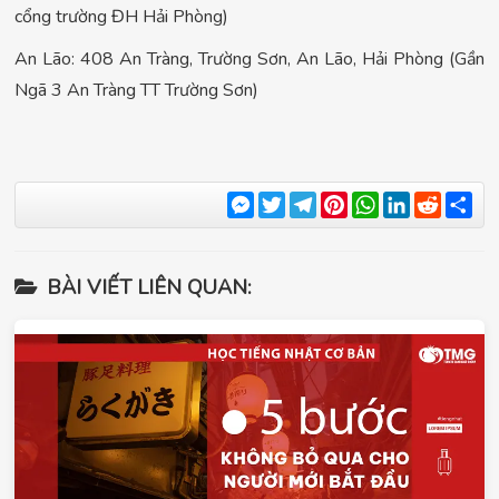
cổng trường ĐH Hải Phòng)
An Lão: 408 An Tràng, Trường Sơn, An Lão, Hải Phòng (Gần
Ngã 3 An Tràng TT Trường Sơn)
Messenger
Twitter
Telegram
Pinterest
WhatsApp
LinkedIn
Reddit
Sha
BÀI VIẾT LIÊN QUAN: