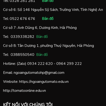
Tel:
0328 281 281
Bản đồ
Cơ sở 6: Số 146 Nguyễn Sỹ Sách, Trường Vinh, Tỉnh Nghệ An
Tel:
0522 676 676
Bản đồ
Cơ sở 7: Anh Dũng 6, Dương Kinh, Hải Phòng
Tel:
0
339338282
Bản đồ
Cơ sở 8: Tân Dương 1, phường Thuỷ Nguyên, Hải Phòng
Tel:
0388550540
Bản đồ
Hotline: (Zalo)
0934 222 620
-
0964 299 222
Email:
ngoaingutomatohp@gmail.com
Website:
https://ngoaingutomato.edu.vn
http://tomatoonline.edu.vn
KẾT NỐI VỚI CHÚNG TÔI