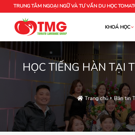
TRUNG TÂM NGOẠI NGỮ VÀ TƯ VẤN DU HỌC TOMAT
KHOÁ HỌC
Khóa học tiếng Việt cho người nước ng
HỌC TIẾNG HÀN TẠI
Trang chủ
Bản tin 