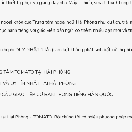
ác thiết bị phục vụ giảng dạy như Máy - chiếu, smart Tivi. Chúng
goại khóa của Trung tâm ngoại ngữ Hải Phòng như du lịch, trải ngh
hực hành tiếng với giáo viên bản ngữ, có thêm nhiều bạn mới và t
 chi phí DUY NHẤT 1 lần (cam kết không phát sinh bất cứ chi phí 
NG TÂM TOMATO TẠI HẢI PHÒNG
T VÀ UY TÍN NHẤT TẠI HẢI PHÒNG
U CÂU GIAO TIẾP CƠ BẢN TRONG TIẾNG HÀN QUỐC
n tại Hải Phòng - TOMATO. Bởi chúng tôi có nhiều phương pháp mớ