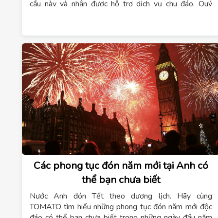
cầu này và nhận được hỗ trợ dịch vụ chu đáo, Quý
thầy/cô hãy liên hệ ngay
0942769666
– Chúng tôi
cam kết chi phí cho thuê phòng học theo giờ với mức
giá tốt nhất và đạt chuẩn yêu cầu về thiết bị đào tạo
nghề
.
Các phong tục đón năm mới tại Anh có
thể bạn chưa biết
Nước Anh đón Tết theo dương lịch. Hãy cùng
TOMATO tìm hiểu những phong tục đón năm mới độc
đáo có thể bạn chưa biết trong những ngày đầu năm