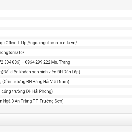
ọc Ofline: http://ngoaingutomato.edu.vn/
phongtomato/
772 334 886) – 0964 299 222 Ms. Trang
Đối diện khách sạn sinh viên ĐH Dân Lập)
g (Gần trường ĐH Hàng Hải Việt Nam)
ện cổng trường ĐH Hải Phòng)
Gần Ngã 3 An Tràng TT Trường Sơn)