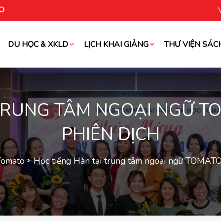
O
DU HỌC & XKLD
LỊCH KHAI GIẢNG
THƯ VIỆN SÁC
oài
 TRUNG TÂM NGOẠI NGỮ T
PHIÊN DỊCH
Tomato
Học tiếng Hàn tại trung tâm ngoại ngữ TOMATO 