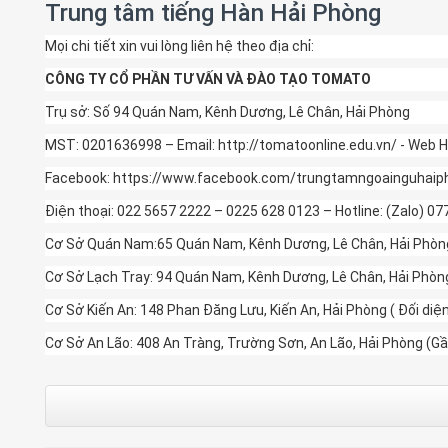
Trung tâm tiếng Hàn Hải Phòng
Mọi chi tiết xin vui lòng liên hệ theo địa chỉ:
CÔNG TY CỔ PHẦN TƯ VẤN VÀ ĐÀO TẠO TOMATO
Trụ sở: Số 94 Quán Nam, Kênh Dương, Lê Chân, Hải Phòng
MST: 0201636998 – Email: http://tomatoonline.edu.vn/ - Web H
Facebook: https://www.facebook.com/trungtamngoainguhai
Điện thoại: 022 5657 2222 – 0225 628 0123 – Hotline: (Zalo) 0
Cơ Sở Quán Nam:65 Quán Nam, Kênh Dương, Lê Chân, Hải Phòng(
Cơ Sở Lạch Tray: 94 Quán Nam, Kênh Dương, Lê Chân, Hải Phòn
Cơ Sở Kiến An: 148 Phan Đăng Lưu, Kiến An, Hải Phòng ( Đối di
Cơ Sở An Lão: 408 An Tràng, Trường Sơn, An Lão, Hải Phòng (