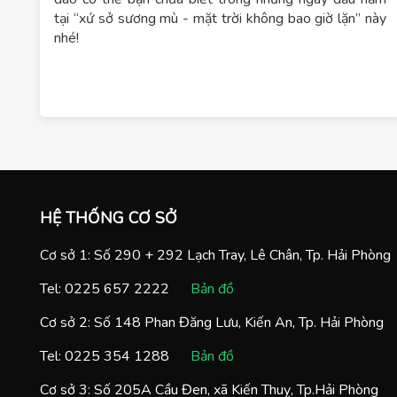
tại “xứ sở sương mù - mặt trời không bao giờ lặn” này
nhé!
HỆ THỐNG CƠ SỞ
Cơ sở 1: Số 290 + 292 Lạch Tray, Lê Chân, Tp. Hải Phòng
Tel:
0225 657 2222
Bản đồ
Cơ sở 2: Số 148 Phan Đăng Lưu, Kiến An, Tp. Hải Phòng
Tel:
0225 354 1288
Bản đồ
Cơ sở 3: Số 205A Cầu Đen, xã Kiến Thuỵ, Tp.Hải Phòng