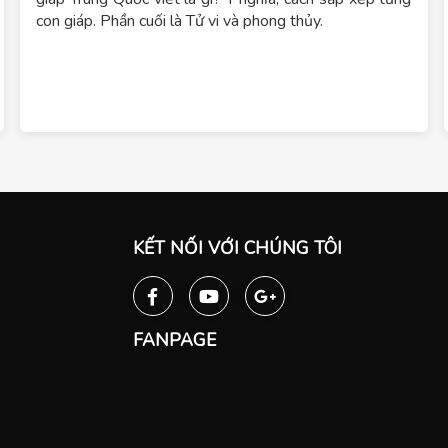
con giáp. Phần cuối là Tử vi và phong thủy.
KẾT NỐI VỚI CHÚNG TÔI
FANPAGE