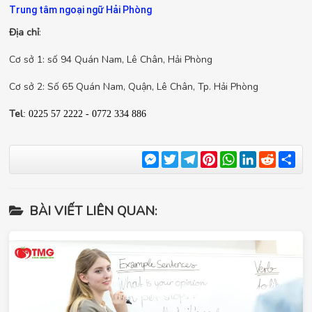
Trung tâm ngoại ngữ Hải Phòng
Địa chỉ
:
Cơ sở 1: số 94 Quán Nam, Lê Chân, Hải Phòng
Cơ sở 2: Số 65 Quán Nam, Quận, Lê Chân, Tp. Hải Phòng
Tel
: 0225 57 2222 - 0772 334 886
Messenger
Twitter
Telegram
Pinterest
WhatsApp
LinkedIn
Reddit
Sha
BÀI VIẾT LIÊN QUAN: