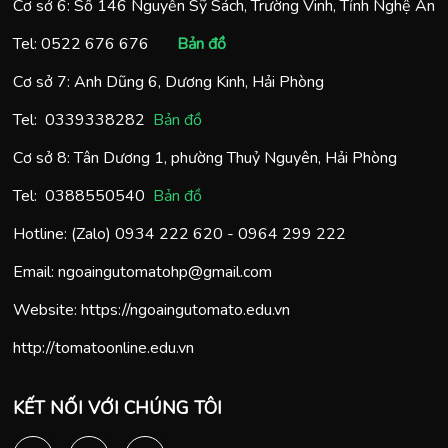
Cơ sở 6: Số 146 Nguyễn Sỹ Sách, Trường Vinh, Tỉnh Nghệ An
Tel:
0522 676 676
Bản đồ
Cơ sở 7: Anh Dũng 6, Dương Kinh, Hải Phòng
Tel:
0
339338282
Bản đồ
Cơ sở 8: Tân Dương 1, phường Thuỷ Nguyên, Hải Phòng
Tel:
0388550540
Bản đồ
Hotline: (Zalo)
0934 222 620
-
0964 299 222
Email:
ngoaingutomatohp@gmail.com
Website:
https://ngoaingutomato.edu.vn
http://tomatoonline.edu.vn
KẾT NỐI VỚI CHÚNG TÔI