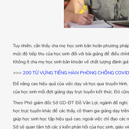
Tuy nhiên, cần thấy cha mẹ học sinh băn hoăn phương pháp 
mức độ tiếp thu của học sinh đối với bài giảng để điều chỉn
Không ít cha mẹ học sinh băn khoăn về chất lượng đánh giá 
>>>
200 TỪ VỰNG TIẾNG HÀN PHÒNG CHỐNG COVID
Để nâng cao hiệu quả của việc dạy và học qua truyền hì
của học sinh mỗi đợt giảng dạy trực tuyến kết thúc. Đó cũng
Theo Phó giám đốc Sở GD-ĐT Đỗ Văn Lợi, ngành đề nghị các
học trực tuyến khác để các thầy, cô tham gia giảng dạy trên 
giúp học sinh học tập hiệu quả cao, ngoài việc chỉ đạo các 
Sở sẽ quan tâm tới các ý kiến phản hồi của học sinh, giáo v