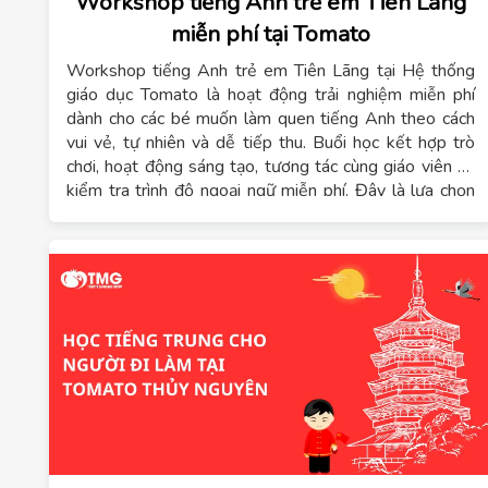
Workshop tiếng Anh trẻ em Tiên Lãng
miễn phí tại Tomato
Workshop tiếng Anh trẻ em Tiên Lãng tại Hệ thống
giáo dục Tomato là hoạt động trải nghiệm miễn phí
dành cho các bé muốn làm quen tiếng Anh theo cách
vui vẻ, tự nhiên và dễ tiếp thu. Buổi học kết hợp trò
chơi, hoạt động sáng tạo, tương tác cùng giáo viên và
kiểm tra trình độ ngoại ngữ miễn phí. Đây là lựa chọn
phù hợp để ba mẹ giúp con tự tin hơn trước khi bắt đầu
lộ trình học tiếng Anh trẻ em Tiên Lãng.