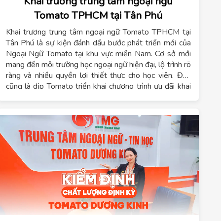
Khai trương trung tâm ngoại ngữ
Tomato TPHCM tại Tân Phú
Khai trương trung tâm ngoại ngữ Tomato TPHCM tại
Tân Phú là sự kiện đánh dấu bước phát triển mới của
Ngoại Ngữ Tomato tại khu vực miền Nam. Cơ sở mới
mang đến môi trường học ngoại ngữ hiện đại, lộ trình rõ
ràng và nhiều quyền lợi thiết thực cho học viên. Đây
cũng là dịp Tomato triển khai chương trình ưu đãi khai
trương hấp dẫn dành cho những học viên đăng ký sớm.
Trong bối cảnh nhu cầu học tiếng Trung, tiếng Hàn,
tiếng Nhật, tiếng Đức và tiếng Anh tại TPHCM ngày
càng tăng, việc Tomato mở cơ sở tại Tân Phú giúp học
sinh, sinh viên, phụ huynh và người đi làm có thêm lựa
chọn học tập thuận tiện hơn. Không chỉ tập trung vào
giảng dạy, Tomato còn xây dựng hệ sinh thái học tập
gắn với định hướng du học và phát triển năng lực ngoại
ngữ lâu dài.