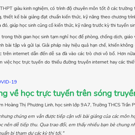
PT giàu kinh nghiệm, có trình độ chuyên môn tốt ở các trường tr
, thiết kế bài giảng đạt chuẩn kiến thức, kỹ năng theo chương trì
 đó, giúp học sinh củng cố kiến thức, kỹ năng trước kỳ thi tuyển 
ong thời gian học sinh tạm nghỉ học để phòng, chống dịch, giáo v
nh bài tập và gửi lại. Giải pháp này hiệu quả hạn chế, khiến khôn
c trên internet dẫn đến dễ sa đà vào các trò chơi vô bổ. Hơn nữ
n việc học trực tuyến do thiếu đường truyền internet hay các thi
OVID-19
 về học trực tuyến trên sóng truyề
em Hoàng Thị Phương Linh, học sinh lớp 9A7, Trường THCS Trần Ph
nhưng chúng em vẫn được tiếp cận với bài giảng của các môn họ
c nên dễ tiếp thu. Qua trao đổi, em thấy nhiều bạn bè chung nh
ẩn bị tham dự các kỳ thi tới."