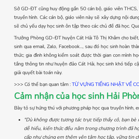
Sở GD-ĐT cũng huy động gần 50 cán bộ, giáo viên THCS, TH
truyền hình. Các cán bộ, giáo viên này sẽ xây dựng nội dung
sẽ chủ yếu dạy học sinh ôn tập theo các chủ đề đã học. Qua
Trưởng Phòng GD-ĐT huyện Cát Hải Tô Thị Khâm cho biết, tr
sinh qua email, Zalo, Facebook..., sau đó học sinh hoàn thà
thức; gia đình không kiểm soát được thời gian con mình họ
tầng thông tin như huyện đảo Cát Hải, học sinh khó tiếp cậ
giải quyết bài toán này.
>>> Có thể bạn quan tâm :
TỪ VỰNG TIẾNG NHẬT VỀ C
Cảm nhận của học sinh Hải Phòng
Bày tỏ sự hứng thú với phương pháp học qua truyền hình, 
"Dù không được tương tác trực tiếp thầy cô, bạn bè 
dễ hiểu, kiến thức đều nằm trong chương trình đã họ
cấp như chúng em thêm yên tâm học tập, vững tin chu