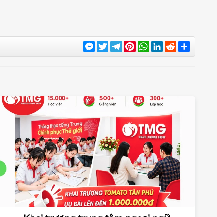
Messenger
Twitter
Telegram
Pinterest
WhatsApp
LinkedIn
Reddit
Share