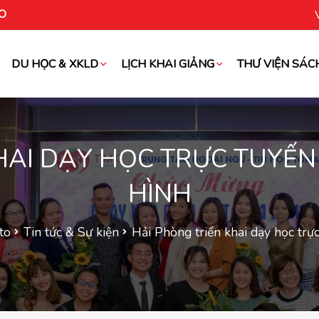
O
DU HỌC & XKLD
LỊCH KHAI GIẢNG
THƯ VIỆN SÁC
oài
HAI DẠY HỌC TRỰC TUYẾ
HÌNH
to
Tin tức & Sự kiện
Hải Phòng triển khai dạy học trự