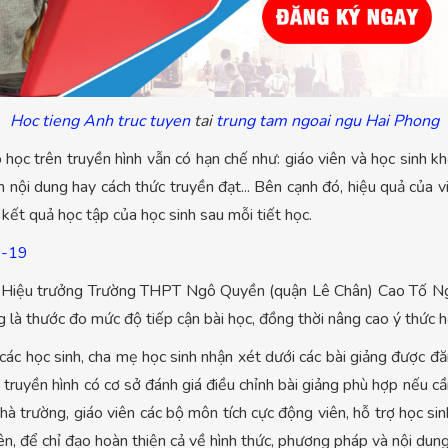
Hoc tieng Anh truc tuyen
tai
trung tam ngoai ngu Hai Phong
học trên truyền hình vẫn có hạn chế như: giáo viên và học sinh kh
h nội dung hay cách thức truyền đạt... Bên cạnh đó, hiệu quả của v
kết quả học tập của học sinh sau mỗi tiết học.
-19
nh, Hiệu trưởng Trường THPT Ngô Quyền (quận Lê Chân) Cao Tố N
 là thước đo mức độ tiếp cận bài học, đồng thời nâng cao ý thức h
 học sinh, cha mẹ học sinh nhận xét dưới các bài giảng được đăng
truyền hình có cơ sở đánh giá điều chỉnh bài giảng phù hợp nếu cần
nhà trường, giáo viên các bộ môn tích cực động viên, hỗ trợ học si
iên, để chỉ đạo hoàn thiện cả về hình thức, phương pháp và nội dung