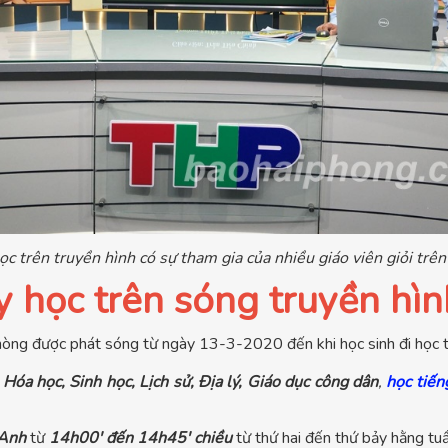
c trên truyền hình có sự tham gia của nhiều giáo viên giỏi trê
y học trên sóng truyền hìn
hòng được phát sóng từ ngày 13-3-2020 đến khi học sinh đi học tr
 Hóa học, Sinh học, Lịch sử, Địa lý, Giáo dục công dân
,
học tiến
 Anh
từ
14h00' đến 14h45' chiều
từ thứ hai đến thứ bảy hằng tuầ