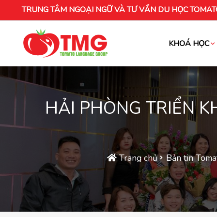
TRUNG TÂM NGOẠI NGỮ VÀ TƯ VẤN DU HỌC TOMAT
KHOÁ HỌC
Khóa học tiếng Việt cho người nước ng
HẢI PHÒNG TRIỂN K
Trang chủ
Bản tin Toma