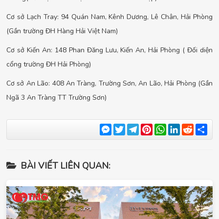
Cơ sở Lạch Tray: 94 Quán Nam, Kênh Dương, Lê Chân, Hải Phòng
(Gần trường ĐH Hàng Hải Việt Nam)
Cơ sở Kiến An: 148 Phan Đăng Lưu, Kiến An, Hải Phòng ( Đối diện
cổng trường ĐH Hải Phòng)
Cơ sở An Lão: 408 An Tràng, Trường Sơn, An Lão, Hải Phòng (Gần
Ngã 3 An Tràng TT Trường Sơn)
Messenger
Twitter
Telegram
Pinterest
WhatsApp
LinkedIn
Reddit
Sha
BÀI VIẾT LIÊN QUAN: