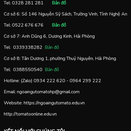
Tel:
0328 281 281
Bản đồ
Cơ sở 6: Số 146 Nguyễn Sỹ Sách, Trường Vinh, Tỉnh Nghệ An
Tel:
0522 676 676
Bản đồ
Cơ sở 7: Anh Dũng 6, Dương Kinh, Hải Phòng
Tel:
0
339338282
Bản đồ
Cơ sở 8: Tân Dương 1, phường Thuỷ Nguyên, Hải Phòng
Tel:
0388550540
Bản đồ
Hotline: (Zalo)
0934 222 620
-
0964 299 222
Email:
ngoaingutomatohp@gmail.com
Website:
https://ngoaingutomato.edu.vn
http://tomatoonline.edu.vn