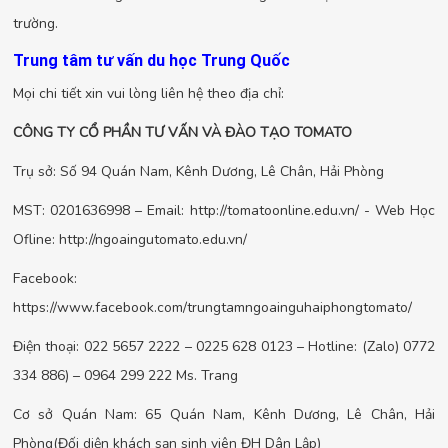
trường.
Trung tâm tư vấn du học Trung Quốc
Mọi chi tiết xin vui lòng liên hệ theo địa chỉ:
CÔNG TY CỔ PHẦN TƯ VẤN VÀ ĐÀO TẠO TOMATO
Trụ sở: Số 94 Quán Nam, Kênh Dương, Lê Chân, Hải Phòng
MST: 0201636998 – Email: http://tomatoonline.edu.vn/ - Web Học
Ofline: http://ngoaingutomato.edu.vn/
Facebook:
https://www.facebook.com/trungtamngoainguhaiphongtomato/
Điện thoại: 022 5657 2222 – 0225 628 0123 – Hotline: (Zalo) 0772
334 886) – 0964 299 222 Ms. Trang
Cơ sở Quán Nam: 65 Quán Nam, Kênh Dương, Lê Chân, Hải
Phòng(Đối diện khách sạn sinh viên ĐH Dân Lập)