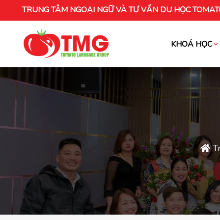
TRUNG TÂM NGOẠI NGỮ VÀ TƯ VẤN DU HỌC TOMAT
KHOÁ HỌC
Khóa học tiếng Việt cho người nước ng
T