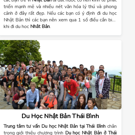
các bạn trẻ vì
Nhật Bản
là đất nước có nền kinh tế phát
triển mạnh mẽ và nhiều nét văn hóa lý thú và phong
cảnh ở đây rất đẹp. Nếu các bạn có ý định đi du học
Nhật Bản thì các bạn nên xem qua 1 số điều cần biết
khi đi du học
Nhật Bản
.
Du Học Nhật Bản Thái Bình
Trung tâm tư vấn Du học Nhật Bản tại Thái Bình
chân
trọng giới thiệu chương trình
Du học Nhật Bản ở Thái