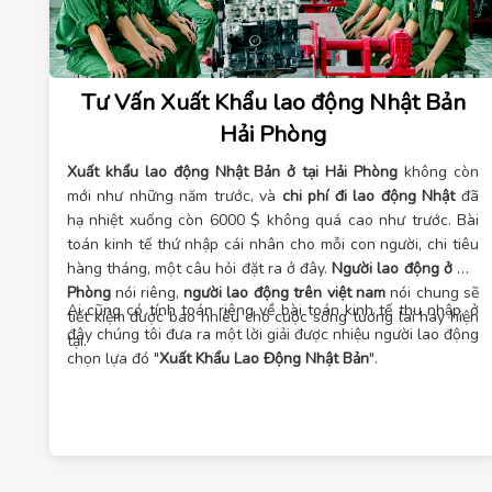
Tư Vấn Xuất Khẩu lao động Nhật Bản
Hải Phòng
Xuất khẩu lao động Nhật Bản ở tại Hải Phòng
không còn
mới như những năm trước, và
chi phí đi lao động Nhật
đã
hạ nhiệt xuống còn 6000 $ không quá cao như trước. Bài
toán kinh tế thứ nhập cái nhân cho mỗi con người, chi tiêu
hàng tháng, một câu hỏi đặt ra ở đây.
Người lao động ở Hải
Phòng
nói riêng,
người lao động trên việt nam
nói chung sẽ
Ai cũng có tính toán riêng về bài toán kinh tế thu nhập, ở
tiết kiệm được bao nhiêu cho cuộc sống tương lai hay hiện
đây chúng tôi đưa ra một lời giải được nhiệu người lao động
tại.
chọn lựa đó "
Xuất Khẩu Lao Động Nhật Bản
".