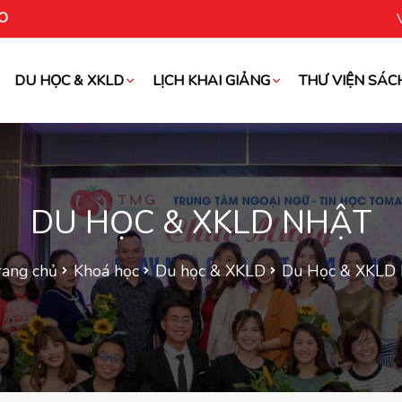
O
DU HỌC & XKLD
LỊCH KHAI GIẢNG
THƯ VIỆN SÁC
oài
DU HỌC & XKLD NHẬT
rang chủ
Khoá học
Du học & XKLD
Du Học & XKLD 