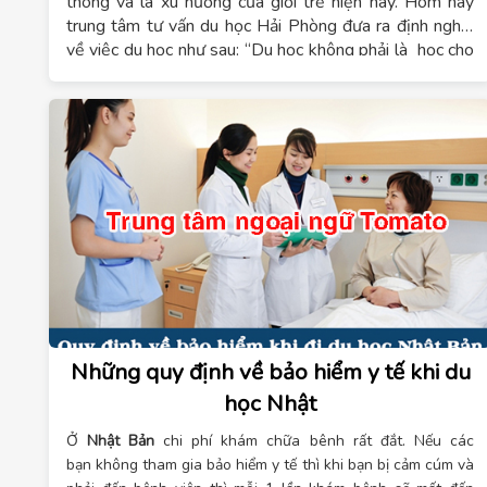
thông và là xu hướng của giới trẻ hiện nay. Hôm nay
trung tâm tư vấn du học Hải Phòng đưa ra định nghĩa
về việc du học như sau: “Du học không phải là học cho
“oai” hơn, cho nổi tiếng hơn,mà du học là tìm chỗ học
bổ sung kiến thức và môi trường đào tạo mà trường
lớp trong nước còn thiếu hoặc yếu kém”.
Những quy định về bảo hiểm y tế khi du
học Nhật
Ở
Nhật Bản
chi phí khám chữa bênh rất đắt. Nếu các
bạn không tham gia bảo hiểm y tế thì khi bạn bị cảm cúm và