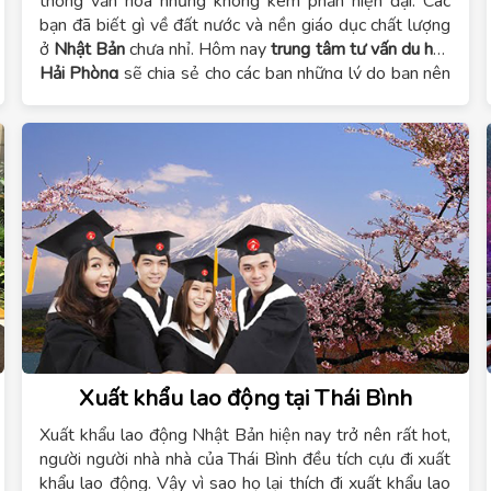
thống văn hóa nhưng không kém phần hiện đại. Các
bạn đã biết gì về đất nước và nền giáo dục chất lượng
ở
Nhật Bản
chưa nhỉ. Hôm nay
trung tâm tư vấn du học
Hải Phòng
sẽ chia sẻ cho các bạn những lý do bạn nên
đến
Nhật Bản
du học.
Xuất khẩu lao động tại Thái Bình
Xuất khẩu lao động Nhật Bản hiện nay trở nên rất hot,
người người nhà nhà của Thái Bình đều tích cựu đi xuất
khẩu lao động. Vậy vì sao họ lại thích đi xuất khẩu lao