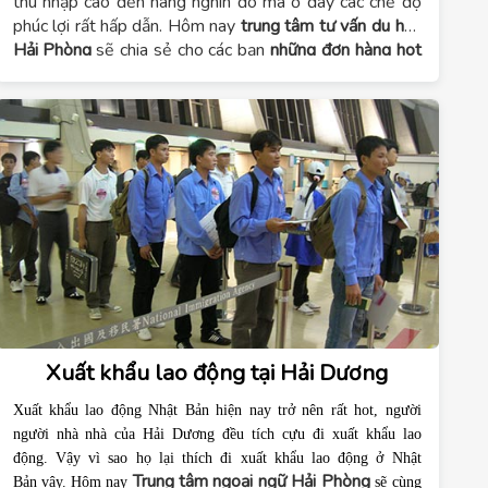
thu nhập cao đến hàng nghìn đô mà ở đây các chế độ
phúc lợi rất hấp dẫn. Hôm nay
trung tâm tư vấn du học
Hải Phòng
sẽ chia sẻ cho các bạn
những đơn hàng hot
đi xuất khẩu lao động Nhật Bản
.
Xuất khẩu lao động tại Hải Dương
Xuất khẩu lao động Nhật Bản hiện nay trở nên rất hot, người
người nhà nhà của Hải Dương đều tích cựu đi xuất khẩu lao
động. Vậy vì sao họ lại thích đi xuất khẩu lao động ở Nhật
Trung tâm ngoại ngữ Hải Phòng
Bản vậy. Hôm nay
sẽ cùng