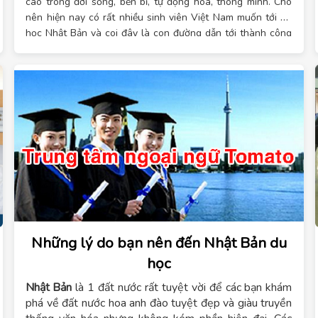
cao trong đời sống, bền bỉ, tự động hóa, thông minh. Cho
nên hiện nay có rất nhiều sinh viên Việt Nam muốn tới du
học Nhật Bản và coi đây là con đường dẫn tới thành công
nhanh nhất. Hôm nay
trung tâm tư vấn du học Hải Phòng
sẽ chia sẻ cho các bạn
tại sao nên học công nghệ thông tin
tai Nhật Bản
.
Những lý do bạn nên đến Nhật Bản du
học
Nhật Bản
là 1 đất nước rất tuyệt vời để các bạn khám
phá về đất nước hoa anh đào tuyệt đẹp và giàu truyền