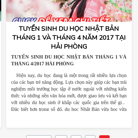
TUYỂN SINH DU HỌC NHẬT BẢN
THÁNG 1 VÀ THÁNG 4 NĂM 2017 TẠI
HẢI PHÒNG
TUYỂN SINH DU HỌC NHẬT BẢN THÁNG 1 VÀ
THÁNG 4/2017 HẢI PHÒNG
Hiện nay, du học đang là một trong rất nhiều lựa chọn
của các bạn trẻ năng động. Lựa chọn này giúp các bạn trải
nghiệm môi trường học tập ở nước ngoài với những kiến
thức và những nền văn hóa mới, được giao lưu và kết bạn
với nhiều du học sinh ở khắp các quốc gia trên thế giới.
Đặc biệt hơn trong số đó, du học Nhật Bản vừa học vừa
làm là hình thức du học được xem là hữu ích nhất, giúp các
bạn có thể trang trải học phí và sinh hoạt, bên cạnh đó các
bạn cũng sẽ cảm thấy mình trưởng thành hơn khi tự tồn tại
bằng chính năng lực của mình. Không chỉ vậy, con người