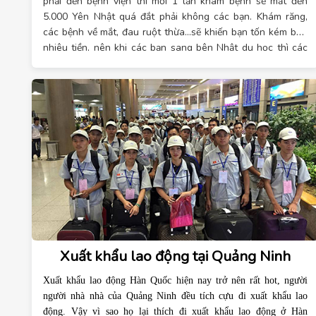
phải đến bệnh viện thì mỗi 1 lần khám bệnh sẽ mất đến
5.000 Yên Nhật quá đắt phải không các bạn. Khám răng,
các bệnh về mắt, đau ruột thừa…sẽ khiến bạn tốn kém bao
nhiêu tiền, nên khi các bạn sang bên Nhật du học thì các
bạn nên tham gia bảo hiểm ý tế nhé. Hôm nay
trung tâm tư
vấn du học Hải Phòng
sẽ chia sẻ cho các bạn những quy
định về bảo hiểm y tế khi du học Nhật.
Xuất khẩu lao động tại Quảng Ninh
Xuất khẩu lao động Hàn Quốc hiện nay trở nên rất hot, người
người nhà nhà của Quảng Ninh đều tích cựu đi xuất khẩu lao
động. Vậy vì sao họ lại thích đi xuất khẩu lao động ở Hàn